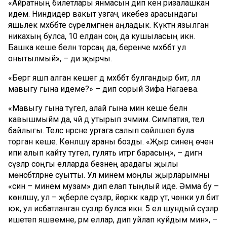
«Айратның билетлары янмасын дип кенә ризалашкан
идем. Ниндидер вакыт узгач, икебез арасындагы
яшьлек мәхәббәте сүрелмәгәнен аңладык. Күктән язылган
никахың булса, 10 елдан соң да кушыласың икән.
Башка кеше белән торсаң да, беренче мәхәббәт ул
онытылмый», – ди җырчы.
«Бергә яшәп алган кешегә дә мәхәббәт булгандыр бит, әллә
мавыгу гына идеме?» – дип сорый Зифа Нагаева.
«Мавыгу гына түгел, алай гына мин кеше белән
кавышмыйм да, чәй дә утырып эчмим. Симпатия, тел
байлыгы. Теләсә нәрсәне уртага салып сөйләшеп була
торган кеше. Көнләшү араны бозды. «Җыр синең өчен
ипи алып кайту тугел, гулять итәргә барасың», – дигән
сүзләр соңгы елларда безнең арадагы җылы
мөнәсәбәтләрне суытты. Ул минем моңлы җырларымны
«син – минем музам» дип елап тыңлый иде. Әмма бу –
көнләшү, ул – җәберле сүзләр, йөрәккә кадәр үтә, чөнки ул бит
юк, ул исбатланган сүзләр булса икән. 5 ел шундый сүзләр
ишетеп яшәвемне, әрәм еллар, дип уйлап куйдым мин», –