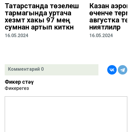
Татарстанда төзелеш
Казан аэро
тармагында уртача
өченче терм
хезмәт хакы 97 мең
августка төз
сумнан артып киткән
ниятлиләр
16.05.2024
16.05.2024
Комментарий 0
Фикер өстәү
Фикерегез