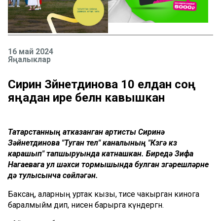
16 май 2024
Яңалыклар
Сиринә Зәйнетдинова 10 елдан соң
яңадан ире белән кавышкан
Татарстанның атказанган артисты Сиринә
Зәйнетдинова "Туган тел" каналының "Күзгә күз
карашып" тапшыруында катнашкан. Биредә Зифа
Нагаевага ул шәхси тормышында булган үзгәрешләрне
дә тулысынча сөйләгән.
Баксаң, аларның уртак кызы, әтисе чакырган кинога
баралмыйм дип, әнисен барырга күндергән.