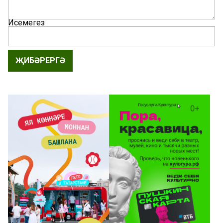
Исемегез
ҖИБӘРЕРГӘ