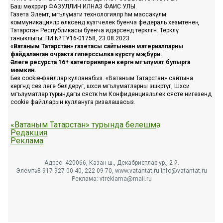
Баш мөхәррир ФАЗУЛЛИН ИЛНАЗ ФАИС УЛЫ.
Газета Элемтә, мәгълүмати технологияләр һәм массакүләм
коммуникацияләр өлкәсендә күзәтчелек буенча федераль хезмәтенең
Татарстан Республикасы буенча идарәсендә теркәлгән. Теркәлү
таныклыгы: ПИ № ТУ16-01758, 23.08.2023.
«Ватаным Татарстан» газетасы сайтыннан материалларны
файдаланган очракта гиперссылка күрсәтү мәҗбүри.
Әлеге ресурста 16+ категорияләренә кергән мәгълүмат булырга
мөмкин.
Без cookie-файллар кулланабыз. «Ватаным Татарстан» сайтына
кергәндә сез әлеге белдерүгә, шәхси мәгълүматларны эшкәртүгә, Шәхси
мәгълүматлар турындагы сәясәткә һәм Конфиденциальлек сәясәте нигезендә
cookie файлларын куллануга ризалашасыз.
«Ватаным Татарстан» турында белешмә
Редакция
Реклама
Адрес: 420066, Казан ш., Декабристлар ур., 2 й.
Элемтә: 8 917 927-00-40, 222-09-70, www.vatantat.ru info@vatantat.ru
Реклама: vtreklama@mail.ru