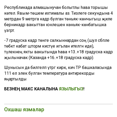
Республикада алмашынучан болытлы һава торышы
көтелә. Явым-төшем ихтималы аз. Тизлеге секундына 4
метрдан 9 метрга кадәр булган төньяк-көнчыгыш җиле
берникадәр вакыттан юнәлешен көньяк-көнбатышка
үзгәртә.
-7 градуска кадәр төнге салкыннардан соң (шул сәбәпле
төбәктә кабат шторм кисәтүе игълан ителгән иде),
тәүлекнең якты вакытында һава +13..+18 градуска кадәр
җылыначак (Казанда +16..+18 градуска кадәр).
Шунысын да билгеләп үтәргә кирәк, кичә ТР башкаласында
111 ел элек булган температура антирекорды
яңартылды
БЕЗНЕҢ МАКС КАНАЛЫНА
ЯЗЫЛЫГЫЗ
!
Охшаш язмалар