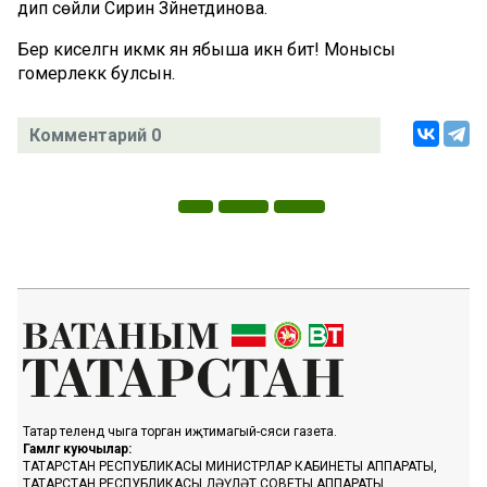
дип сөйли Сиринә Зәйнетдинова.
Бер киселгән икмәк янә ябыша икән бит! Монысы
гомерлеккә булсын.
Комментарий 0
Татар телендә чыга торган иҗтимагый-сәяси газета.
Гамәлгә куючылар:
ТАТАРСТАН РЕСПУБЛИКАСЫ МИНИСТРЛАР КАБИНЕТЫ АППАРАТЫ,
ТАТАРСТАН РЕСПУБЛИКАСЫ ДӘҮЛӘТ СОВЕТЫ АППАРАТЫ.