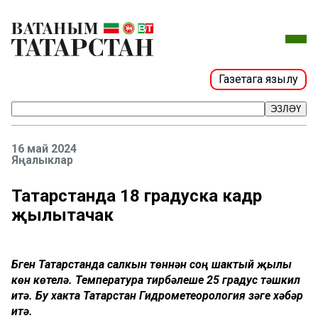
Газетага язылу
ЭЗЛӘҮ
16 май 2024
Яңалыклар
Татарстанда 18 градуска кадәр
җылытачак
Бүген Татарстанда салкын төннән соң шактый җылы
көн көтелә. Температура тирбәлеше 25 градус тәшкил
итә. Бу хакта Татарстан Гидрометеорология үзәге хәбәр
итә.