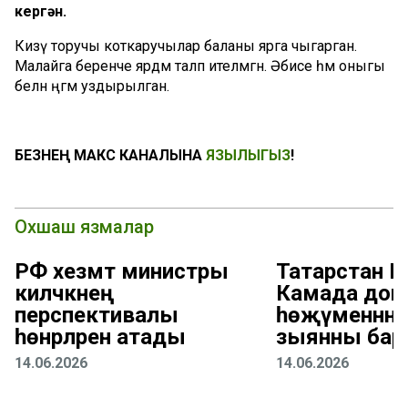
кергән.
Кизү торучы коткаручылар баланы ярга чыгарган.
Малайга беренче ярдәм таләп ителмәгән. Әбисе һәм оныгы
белән әңгәмә уздырылган.
БЕЗНЕҢ МАКС КАНАЛЫНА
ЯЗЫЛЫГЫЗ
!
Охшаш язмалар
РФ хезмәт министры
Татарстан Рә
киләчәкнең
Камада до
перспективалы
һөҗүменнән к
һөнәрләрен атады
зыянны бар
14.06.2026
14.06.2026