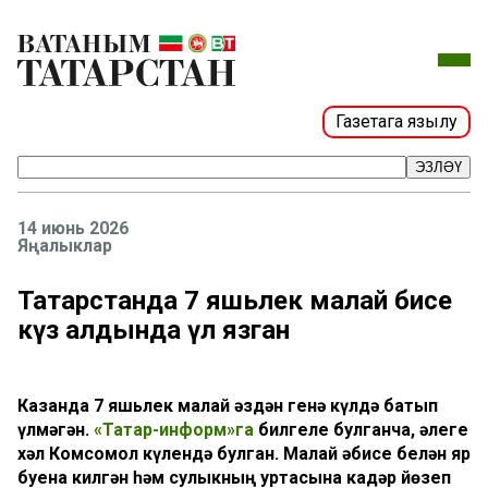
Газетага язылу
ЭЗЛӘҮ
14 июнь 2026
Яңалыклар
Татарстанда 7 яшьлек малай әбисе
күз алдында үлә язган
Казанда 7 яшьлек малай әздән генә күлдә батып
үлмәгән.
«Татар-информ»га
билгеле булганча, әлеге
хәл Комсомол күлендә булган. Малай әбисе белән яр
буена килгән һәм сулыкның уртасына кадәр йөзеп