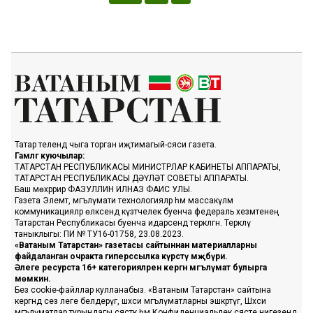
Татар телендә чыга торган иҗтимагый-сәяси газета.
Гамәлгә куючылар:
ТАТАРСТАН РЕСПУБЛИКАСЫ МИНИСТРЛАР КАБИНЕТЫ АППАРАТЫ,
ТАТАРСТАН РЕСПУБЛИКАСЫ ДӘҮЛӘТ СОВЕТЫ АППАРАТЫ.
Баш мөхәррир ФАЗУЛЛИН ИЛНАЗ ФАИС УЛЫ.
Газета Элемтә, мәгълүмати технологияләр һәм массакүләм
коммуникацияләр өлкәсендә күзәтчелек буенча федераль хезмәтенең
Татарстан Республикасы буенча идарәсендә теркәлгән. Теркәлү
таныклыгы: ПИ № ТУ16-01758, 23.08.2023.
«Ватаным Татарстан» газетасы сайтыннан материалларны
файдаланган очракта гиперссылка күрсәтү мәҗбүри.
Әлеге ресурста 16+ категорияләренә кергән мәгълүмат булырга
мөмкин.
Без cookie-файллар кулланабыз. «Ватаным Татарстан» сайтына
кергәндә сез әлеге белдерүгә, шәхси мәгълүматларны эшкәртүгә, Шәхси
мәгълүматлар турындагы сәясәткә һәм Конфиденциальлек сәясәте нигезендә