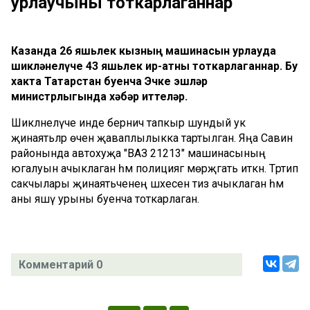
урлаучыны тоткарлаганнар
Казанда 26 яшьлек кызның машинасын урлауда
шикләнелүче 43 яшьлек ир-атны тоткарлаганнар. Бу
хакта Татарстан буенча Эчке эшләр
министрлыгында хәбәр иттеләр.
Шикләнелүче инде берничә тапкыр шундый ук
җинаятьләр өчен җаваплылыкка тартылган. Яңа Савин
районында автохуҗа "ВАЗ 21213" машинасының
югалуын ачыклаган һәм полициягә мөрәҗәгать иткән. Тәртип
сакчылары җинаятьченең шәхесен тиз ачыклаган һәм
аны яшәү урыны буенча тоткарлаган.
Комментарий 0