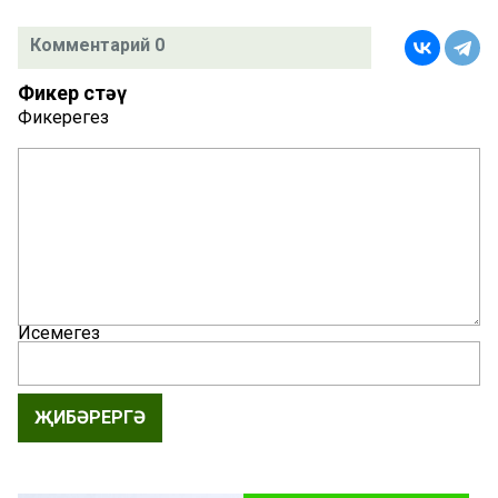
Комментарий 0
Фикер өстәү
Фикерегез
Исемегез
ҖИБӘРЕРГӘ