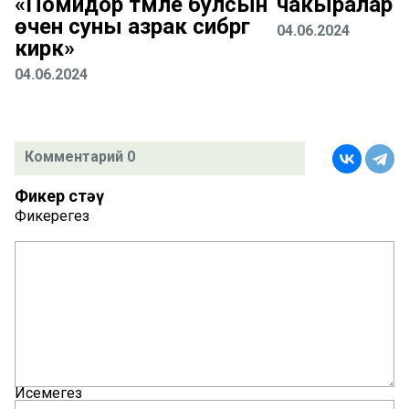
«Помидор тәмле булсын
чакыралар
өчен суны азрак сибәргә
04.06.2024
кирәк»
04.06.2024
Комментарий 0
Фикер өстәү
Фикерегез
Исемегез