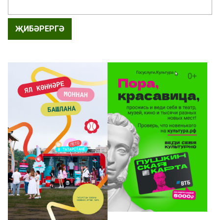
ҖИБӘРЕРГӘ