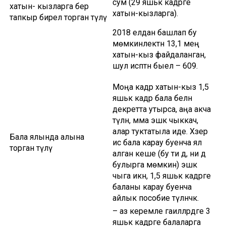
сум (29 яшькә кадәрге
хатын- кызларга бер
хатын-кызларга).
тапкыр бирелә торган түләү
2018 елдан башлап бу
мөмкинлектән 13,1 мең
хатын-кыз файдаланган,
шул исәптән быел – 609.
Моңа кадәр хатын-кыз 1,5
яшькә кадәр бала белән
декретта утырса, аңа акча
түләнә, әмма эшкә чыккач,
алар туктатыла иде. Хәзер
Бала ялында алына
исә бала карау буенча ял
торган түләү
алган кеше (бу әти дә, әни дә
булырга мөмкин) эшкә
чыга икән, 1,5 яшькә кадәрге
баланы карау буенча
айлык пособие түләнәчәк.
– аз керемле гаиләләрдәге 3
яшькә кадәрге балаларга