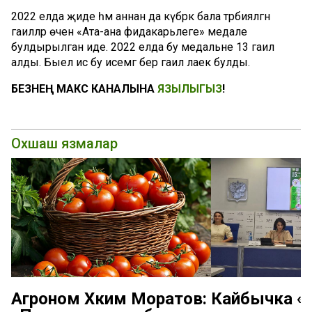
2022 елда җиде һәм аннан да күбрәк бала тәрбияләгән
гаиләләр өчен «Ата-ана фидакарьлеге» медале
булдырылган иде. 2022 елда бу медальне 13 гаилә
алды. Быел исә бу исемгә бер гаилә лаек булды.
БЕЗНЕҢ МАКС КАНАЛЫНА
ЯЗЫЛЫГЫЗ
!
Охшаш язмалар
Агроном Хәким Моратов:
Кайбычка «К