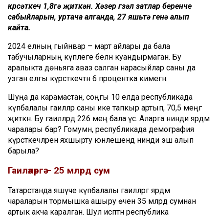
күрсәткеч
1,8
гә
җиткән
.
Хәзер
гүзәл
затлар
беренче
сабыйларын
,
уртача
алганда
, 27
яшьтә
генә
алып
кайта
.
2024 елның гыйнвар – март айлары да бала
табучыларның күплеге белән куандырмаган. Бу
аралыкта дөньяга аваз салган нарасыйлар саны да
узган елгы күрсәткечтән 6 процентка кимегән.
Шуңа да карамастан, соңгы 10 елда республикада
күпбалалы гаиләләр саны ике тапкыр артып, 70,5 меңгә
җиткән. Бу гаиләләрдә 226 мең бала үсә. Аларга нинди ярдәм
чаралары бар? Гомумән, республикада демография
күрсәткечләрен яхшырту юнәлешендә нинди эш алып
барыла?
Гаиләләргә
–
25
млрд
сум
Татарстанда яшәүче күпбалалы гаиләләргә ярдәм
чараларын тормышка ашыру өчен 35 млрд сумнан
артык акча каралган. Шул исәптән республика