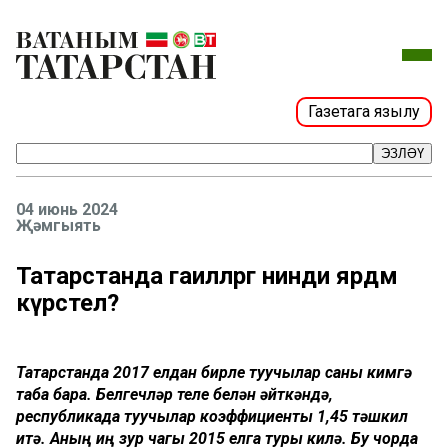
Газетага язылу
ЭЗЛӘҮ
04 июнь 2024
Җәмгыять
Татарстанда гаиләләргә нинди ярдәм
күрсәтелә?
Татарстанда
2017
елдан
бирле
туучылар
саны
кимүгә
таба
бара
.
Белгечләр
теле
белән
әйткәндә
,
республикада
туучылар
коэффициенты
1,45
тәшкил
итә
.
Аның
иң
зур
чагы
2015
елга
туры
килә
.
Бу
чорда