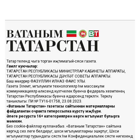
Татар телендә чыга торган иҗтимагый-сәяси газета.
Гамәлгә куючылар:
ТАТАРСТАН РЕСПУБЛИКАСЫ МИНИСТРЛАР КАБИНЕТЫ АППАРАТЫ,
ТАТАРСТАН РЕСПУБЛИКАСЫ ДӘҮЛӘТ СОВЕТЫ АППАРАТЫ.
Баш мөхәррир ФАЗУЛЛИН ИЛНАЗ ФАИС УЛЫ.
Газета Элемтә, мәгълүмати технологияләр һәм массакүләм
коммуникацияләр өлкәсендә күзәтчелек буенча федераль хезмәтенең
Татарстан Республикасы буенча идарәсендә теркәлгән. Теркәлү
таныклыгы: ПИ № ТУ16-01758, 23.08.2023.
«Ватаным Татарстан» газетасы сайтыннан материалларны
файдаланган очракта гиперссылка күрсәтү мәҗбүри.
Әлеге ресурста 16+ категорияләренә кергән мәгълүмат булырга
мөмкин.
Без cookie-файллар кулланабыз. «Ватаным Татарстан» сайтына
кергәндә сез әлеге белдерүгә, шәхси мәгълүматларны эшкәртүгә, Шәхси
мәгълүматлар турындагы сәясәткә һәм Конфиденциальлек сәясәте нигезендә