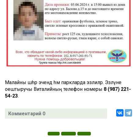
Малайны шәһәр эчендә һәм паркларда эзлиләр. Эзләүне
оештыручы Виталийның телефон номеры
8 (987) 221-
54-23
.
Комментарий 0