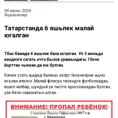
04 июнь 2024
Яңалыклар
Татарстанда 6 яшьлек малай
югалган
Түбән Камада 6 яшьлек бала югалган. Ул 3 июньдә
көндезге сәгать өчтә Бызов урамындагы 15нче
йорттан чыккан да юк булган.
Кичке сәгать җидедә баланы эзләргә теләүчеләрне җыю
игълан ителгән. Малай әфлисун төсендәге футболкадан,
яшел чалбар, шундый ук төстәге кроссовкадан булган,
үзе белән самокатын алган.