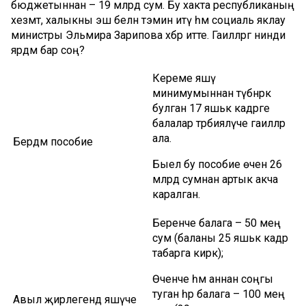
бюджетыннан – 19 млрд сум. Бу хакта республиканың
хезмәт, халыкны эш белән тәэмин итү һәм социаль яклау
министры Эльмира Зарипова хәбәр итте. Гаиләләргә нинди
ярдәм бар соң?
Кереме яшәү
минимумыннан түбәнрәк
булган 17 яшькә кадәрге
балалар тәрбияләүче гаиләләр
ала.
Бердәм пособие
Быел бу пособие өчен 26
млрд сумнан артык акча
каралган.
Беренче балага – 50 мең
сум (баланы 25 яшькә кадәр
табарга кирәк);
Өченче һәм аннан соңгы
туган һәр балага – 100 мең
Авыл җирлегендә яшәүче