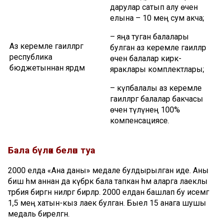
дарулар сатып алу өчен
елына – 10 мең сум акча;
– яңа туган балалары
Аз керемле гаиләләргә
булган аз керемле гаиләләр
республика
өчен балалар кирәк-
бюджетыннан ярдәм
яраклары комплектлары;
– күпбалалы аз керемле
гаиләләргә балалар бакчасы
өчен түләүнең 100%
компенсациясе.
Бала
бүләк
белән
туа
2000 елда «Ана даны» медале булдырылган иде. Аны
биш һәм аннан да күбрәк бала тапкан һәм аларга лаеклы
тәрбия биргән әниләргә бирәләр. 2000 елдан башлап бу исемгә
1,5 мең хатын-кыз лаек булган. Быел 15 анага шушы
медаль бирелгән.