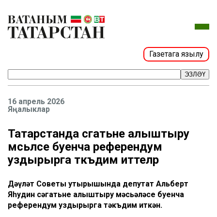
Газетага язылу
ЭЗЛӘҮ
16 апрель 2026
Яңалыклар
Татарстанда сәгатьне алыштыру
мәсьәләсе буенча референдум
уздырырга тәкъдим иттеләр
Дәүләт Советы утырышында депутат Альберт
Яһудин сәгатьне алыштыру мәсьәләсе буенча
референдум уздырырга тәкъдим иткән.