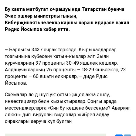
Бу хакта матбугат очрашуында Татарстан буенча
Эчке эшләр министрлыгының
Киберҗинаятьчелеккә каршы көрәш идарәсе вәкил
Рәдис Йосыпов хәбәр итте.
– Барлыгы 3437 очрак теркәлде. Кырыкалдарлар
тозгынына күбесенчә хатын-кызлар эләгә. Зыян
күрүчеләрнең 37 проценты 30-49 яшьлек кешеләр.
Алданучыларның 26 проценты – 18-29 яшьлекләр, 23
проценты – 60 яшьтән өлкәнрәкләр, – диде Рәдис
Йосыпов.
Схемалар әле дә шул ук: өстәмә җиңел акча эшләү,
инвестицияләр белән кызыктыралар. Соңгы арада
мессенджерларга «Син бу кешене беләсеңме? Авариягә
эләккән» дип, вируслы видеолар җибәреп алдау
очраклары аеруча күп булган.