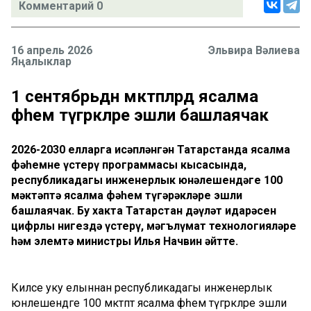
Комментарий 0
16 апрель 2026
Эльвира Вәлиева
Яңалыклар
1 сентябрьдән мәктәпләрдә ясалма
фәһем түгәрәкләре эшли башлаячак
2026-2030 елларга исәпләнгән Татарстанда ясалма
фәһемне үстерү программасы кысасында,
республикадагы инженерлык юнәлешендәге 100
мәктәптә ясалма фәһем түгәрәкләре эшли
башлаячак. Бу хакта Татарстан дәүләт идарәсен
цифрлы нигездә үстерү, мәгълүмат технологияләре
һәм элемтә министры Илья Начвин әйтте.
Киләсе уку елыннан республикадагы инженерлык
юнәлешендәге 100 мәктәптә ясалма фәһем түгәрәкләре эшли