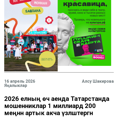
16 апрель 2026
Алсу Шакирова
Яңалыклар
2026 елның өч аенда Татарстанда
мошенниклар 1 миллиард 200
меңнән артык акча үзләштергән