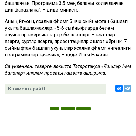
башлаячак. Программа 3,5 мең баланы колачлаячак
дип фаразлана”, – диде министр.
Аның әйтүенчә, ясалма фәһемгә 5 нче сыйныфтан башлап
укыта башлаячаклар. «5-6 сыйныфларда белем
алучылар нейрочельтәрләр белән эшләргә – текстлар
язарга, сурәтләр ясарга, презентацияләр эшләргә өйрәнәчәк. 7
сыйныфтан башлап укучылар ясалма фәһемгә нигезләнгән
программалар төзеячәк», – диде Илья Начвин.
Сүз уңаеннан, хәзерге вакытта Татарстанда «Яшьләр һәм
балалар» илкүләм проекты гамәлгә ашырыла.
Комментарий 0