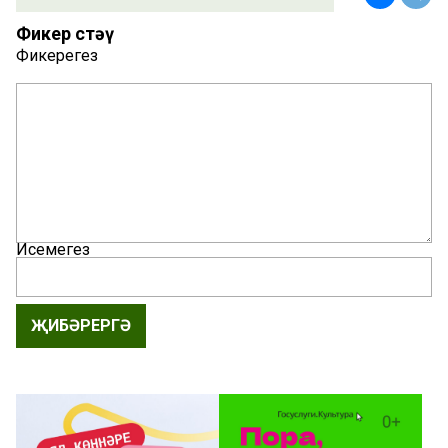
Фикер өстәү
Фикерегез
Исемегез
ҖИБӘРЕРГӘ