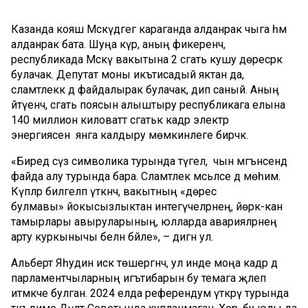
Казанда кояш Мәскәүдәгегә караганда алданрак чыга һәм
алданрак бата. Шуңа күрә, аның фикеренчә,
республикада Мәскәү вакытына 2 сәгать кушу дөресрәк
булачак. Депутат моны икътисадый яктан да,
сәламәтлеккә дә файдалырак булачак, дип саный. Аның
әйтүенчә, сәгать поясын алыштыру республикага елына
140 миллион киловатт сәгатькә кадәр электр
энергиясен янга калдыру мөмкинлеге бирәчәк.
«Биредә сүз символика турында түгел, ә чын мәгънәсендә
файда алу турында бара. Сәламәтлек мәсьәләсе дә мөһим.
Күпләр билгеләп үткәнчә, вакытның «дөрес
булмавы» йокысызлыктан интегүчеләрнең, йөрәк-кан
тамырлары авыруларының, юлларда аварияләрнең
арту куркынычы белән бәйле», – дигән ул.
Альберт Яһудин искә төшергәнчә, ул инде моңа кадәр дә
парламентчыларның игътибарын бу темага җәлеп
итмәкче булган. 2024 елда референдум үткәрү турында