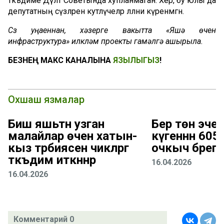
тәкъдиме Дәүләт Советында хупланмаган. Хәер, бу юлы да
депутатның сүзләрен куәтләүчеләр әлләни күренмәгән.
Сүз уңаеннан, хәзерге вакытта «Яшәү өчен
инфраструктура» илкүләм проекты гамәлгә ашырыла.
БЕЗНЕҢ МАКС КАНАЛЫНА
ЯЗЫЛЫГЫЗ
!
Охшаш язмалар
Биш яшьтән узган
Бер төн эчен
малайлар өчен хатын-
күгеннән 60
кыз тәрбиясен чикләргә
очкыч бәреп 
тәкъдим иткәннәр
16.04.2026
16.04.2026
Комментарий 0