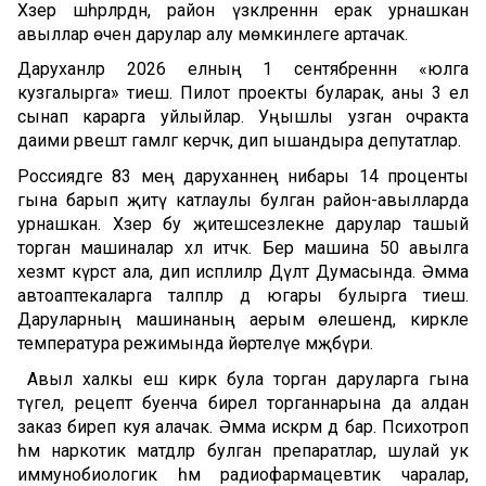
Хәзер шәһәрләрдән, район үзәкләреннән ерак урнашкан
авыллар өчен дарулар алу мөмкинлеге артачак.
Даруханәләр 2026 елның 1 сентябреннән «юлга
кузгалырга» тиеш. Пилот проекты буларак, аны 3 ел
сынап карарга уйлыйлар. Уңышлы узган очракта
даими рәвештә гамәлгә керәчәк, дип ышандыра депутатлар.
Россиядәге 83 мең даруханәнең нибары 14 проценты
гына барып җитү катлаулы булган район-авылларда
урнашкан. Хәзер бу җитешсезлекне дарулар ташый
торган машиналар хәл итәчәк. Бер машина 50 авылга
хезмәт күрсәтә ала, дип исәплиләр Дәүләт Думасында. Әмма
автоаптекаларга таләпләр дә югары булырга тиеш.
Даруларның машинаның аерым өлешендә, кирәкле
температура режимында йөртелүе мәҗбүри.
Авыл халкы еш кирәк була торган даруларга гына
түгел, рецепт буенча бирелә торганнарына да алдан
заказ биреп куя алачак. Әмма искәрмә дә бар. Психотроп
һәм наркотик матдәләр булган препаратлар, шулай ук
иммунобиологик һәм радиофармацевтик чаралар,