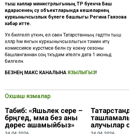
тыш хәлләр министрлыгының ТР буенча Баш
идарәсенең су объектларында кешеләрнең
куркынычсызлык бүлеге башлыгы Регина Гаязова
хәбәр итте.
Ул билгеләп үткәнчә, ел саен Татарстанның гадәттән тыш
хәлләр һәм янгын куркынычсызлыгын тәэмин итү
комиссиясе күрсәтмәсе белән су коену сезоны
башланганнан соң тәкъдим ителгән дата 1 июньдә
билгеләнә.
БЕЗНЕҢ МАКС КАНАЛЫНА
ЯЗЫЛЫГЫЗ
!
Охшаш язмалар
Табиб: «Яшьлек сере –
Татарстанд
бәрәңгедә, әмма без аны
ташламалы 
дөрес ашамыйбыз»
алучылар са
24.04.2026
24.04.2026