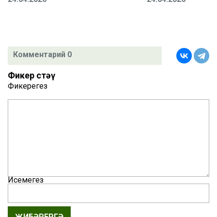
Комментарий 0
Фикер өстәү
Фикерегез
Исемегез
ҖИБӘРЕРГӘ