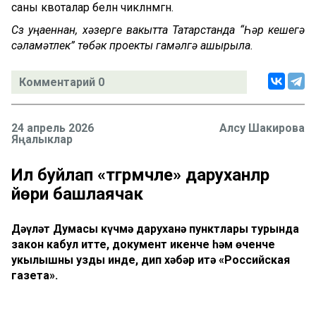
саны квоталар белән чикләнмәгән.
Сүз уңаеннан, хәзерге вакытта Татарстанда “Һәр кешегә
сәламәтлек” төбәк проекты гамәлгә ашырыла.
Комментарий 0
24 апрель 2026
Алсу Шакирова
Яңалыклар
Ил буйлап «тәгәрмәчле» даруханәләр
йөри башлаячак
Дәүләт Думасы күчмә даруханә пунктлары турында
закон кабул итте, документ икенче һәм өченче
укылышны узды инде, дип хәбәр итә «Российская
газета».