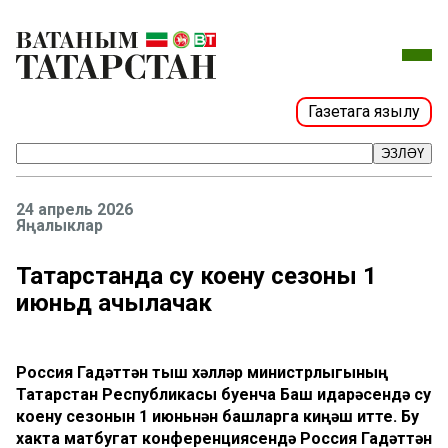
Газетага язылу
ЭЗЛӘҮ
24 апрель 2026
Яңалыклар
Татарстанда су коену сезоны 1
июньдә ачылачак
Россия Гадәттән тыш хәлләр министрлыгының
Татарстан Республикасы буенча Баш идарәсендә су
коену сезонын 1 июньнән башларга киңәш итте. Бу
хакта матбугат конференциясендә Россия Гадәттән