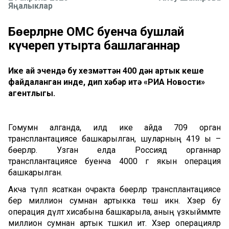
Яңалыклар
Бөерләрне ОМС буенча бушлай
күчереп утырта башлаганнар
Ике ай эчендә бу хезмәттән 400 дән артык кеше
файдаланган инде, дип хәбәр итә «РИА Новости»
агентлыгы.
Гомумән алганда, илдә ике айда 709 орган
трансплантациясе башкарылган, шуларның 419 ы –
бөерләр. Узган елда Россиядә органнар
трансплантациясе буенча 4000 гә якын операция
башкарылган.
Акча түләп ясаткан очракта бөерләр трансплантациясе
бер миллион сумнан артыкка төшә икән. Хәзер бу
операция дәүләт хисабына башкарыла, аның үзкыйммәте
миллион сумнан артык тәшкил итә. Хәзер операцияләр