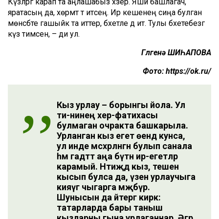
Күзләргә карап та аңлашабыз хәзер. Яши башлагач,
яратасың да, хөрмәт тә итәсең. Ир кешенең сиңа булган
мөнәсәбәте гашыйк та иттерә, бәхетле дә итә. Тулы бәхетебезгә
күз тимәсен, – ди ул.
Гөлгенә ШИҺАПОВА
Фото: https://ok.ru/
Кыз урлау – борынгы йола. Ул
әти-әнинең хәер-фатихасы
булмаган очракта башкарыла.
Урланган кыз егет өендә кунса,
ул инде мәсхәрәләнгән булып санала
һәм гадәттә аңа бүтән ир-егетләр
карамый. Нәтиҗәдә кыз, тешен
кысып булса да, үзен урлаучыга
кияүгә чыгарга мәҗбүр.
Шунысын да әйтергә кирәк:
татарларда бары таныш
кызларны гына урлаганнар. Әгәр