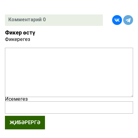
Комментарий 0
Фикер өстәү
Фикерегез
Исемегез
ҖИБӘРЕРГӘ