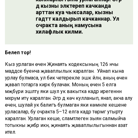
дә кызны эләктереп качканда
арттан куа чыксалар, кызны
гадәттә калдырып качканнар. Ул
очракта аның намусына
хилафлык килми.
Белеп тор!
Кыз урлаган өчен Җинаять кодексының 126 нчы
маддәсе буенча җаваплылык каралган. Уйнап кына
урлау булмаса, ул бик четерекле эшкә әйләнә, аның өчен
җавап тотарга кирәк булачак. Моның өчен 5 елга
мәҗбүри эшләтү яки шул ук вакытка кадәр ирегеннән
мәхрүм итү каралган. Әгәр дә көч кулланып, янап, акча алу
өчен, шулай ук балигъ булмаган яки көмәнле кешене
урласалар, бу очракта 5–12 елга кадәр төрмәгә утырту
каралган. Урлаган кеше, сәламәтлегенә зыян салмыйча
тотыкны җибәрә икән, җинаять җаваплылыгыннан азат
ителә.