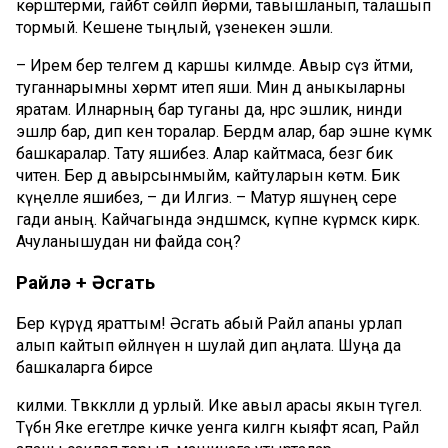
көрәштерми, гайбәт сөйләп йөрми, тавышланып, талашып
тормый. Кешене тыңлый, үзенекен эшли.
– Ирем бер теләгемә дә каршы килмәде. Авыр сүз әйтми,
туганнарымны хөрмәт итеп яши. Мин дә аныкыларны
яратам. Илнарның бар туганы да, нәрсә эшлик, нинди
эшләр бар, дип кенә торалар. Бердәм алар, бар эшне күмәк
башкаралар. Тату яшибез. Алар кайтмаса, безгә бик
читен. Бер дә авырсынмыйм, кайтуларын көтәм. Бик
күңелле яшибез, – ди Илгизә. – Матур яшәүнең сере
гади аның. Кайчагында эндәшмәскә, күпне күрмәскә кирәк.
Ачуланышудан ни файда соң?
Райлә + Әсгать
Бер күрүдә яраттым! Әсгать абый Райлә апаны урлап
алып кайтып өйләнүен әнә шулай дип аңлата. Шуңа да
башкаларга бирәсе
килми. Тәвәккәлли дә урлый. Ике авыл арасы якын түгел.
Түбән Яке егетләре кичке уенга килгән кыяфәт ясап, Райлә