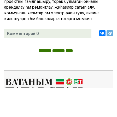
проектны гамәлгә ашыру, торак булмаган бинаны
арендалау һәм ремонтлау, җиһазлар сатып алу,
коммуналь хезмәтләр һәм электр өчен түләү, лизинг
килешүләренә һәм башкаларга тотарга мөмкин.
Комментарий 0
Татар телендә чыга торган иҗтимагый-сәяси газета.
Гамәлгә куючылар:
ТАТАРСТАН РЕСПУБЛИКАСЫ МИНИСТРЛАР КАБИНЕТЫ АППАРАТЫ,