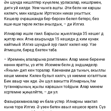
Әнә шунда нишләптер күңелемә, урласалар, нишләрмен,
дигән уй килде. Уем чынга ашты. Әти белән әни каршы
килмәгәч, мин калдым. Иртәгесен никах укыттык.
Кешеләр очрашканда бер-берсен белеп бетерсә, без
яши-яши төрле яктан ачылдык, – ди Илгизә.
Илнарлар ишле гаилә. Барысы җыелганда 35 кешегә дә
җитәләр икән. Атна ахырында 15 кешедән дә ким кунак
кайтмый. Илгизә шундый зур гаиләгә килеп керә. Үзе
әйтмешли, биредә бәхетен таба.
– Иремнең апаларына рәхмәтлемен. Алар мине беренче
көннән яратты, үз итте. Исемем белән дә эндәшмәделәр.
«Яным» дип кенә торалар. Каенанам да тыныч, акыллы
кеше минем. Килен булып килгәч, үз әниемне югалттым.
Бик авыр чак иде. Әнә шул вакытта Илнарның һәм
туганнарының җылы карашын тойдым. Алар минем
хәсрәтемне җиңеләйтте, – ди ул.
Фазырахмановлар өч бала үстерә. Илнарны мактап
кына тора Илгизә. Ә үзен бөтен авыл кешесе ярата. Сүз