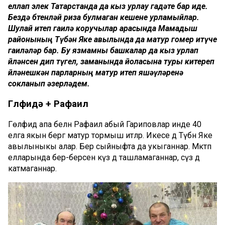
еллап элек Татарстанда да кыз урлау гадәте бар иде.
Бездә бөтенләй риза булмаган кешене урламыйлар.
Шулай итеп гаилә коручылар арасында Мамадыш
районының Түбән Яке авылында да матур гомер итүче
гаиләләр бар. Бу язмамны башкалар да кыз урлап
өйләнсен дип түгел, заманында йоласына туры китереп
өйләнешкән парларның матур итеп яшәүләренә
сокланып әзерләдем.
Гөлфидә + Рафаил
Гөлфидә апа белән Рафаил абый Гариповлар инде 40
елга якын бергә матур тормыш итәләр. Икесе дә Түбән Яке
авылыныкы алар. Бер сыйныфта да укыганнар. Мәктәп
елларында бер-берсенә күз дә ташламаганнар, сүз дә
катмаганнар.