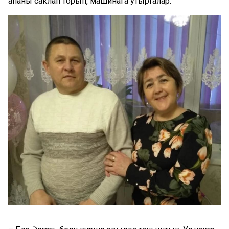
апаны саклап торып, машинага утырталар.