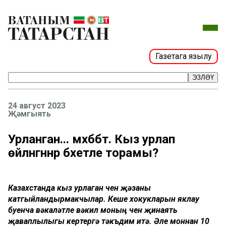
Газетага язылу
ЭЗЛӘҮ
24 август 2023
Җәмгыять
Урланган... мәхәббәт. Кыз урлап
өйләнгәннәр бәхетле торамы?
Казахстанда кыз урлаган өчен җәзаны
катгыйландырмакчылар. Кеше хокукларын яклау
буенча вәкаләтле вәкил моның өчен җинаять
җаваплылыгы кертергә тәкъдим итә. Әле моннан 10