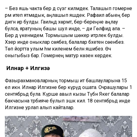
– Без яшь чакта бер дә сүзгә килмәдек. Талашып гомерне
әрәм итеп ятмадык, аңлашып яшәдек. Рафаил абыең бер
дигән ир булды. Гаиләңдә хөрмәт, бер-береңне аңлау
булса, яратуның башы шул инде, – ди Гөлфидә апа. –
Бер дә үкенмәдем. Тормышым шөкер итәрлек булды.
Хәзер инде оныклар сөябез, балалар бәхетенә сөенәбез.
Төп йортта улым һәм киленем белән яшибез. Өч
оныгыбыз бар. Гомернең матур көзенә кердек.
Илнар
+ Илгизә
Фазырахмановларның тормыш итә башлауларына 15
ел икән. Илнар Илгизәне бер күрүдә ошата. Очрашулары 1
сентябрьдә була. Күрше авыл кызы Түбән Якегә балалар
бакчасына тәрбияче булып эшкә килә. 18 сентябрьдә инде
Илгизәне урлап алып кайталар.