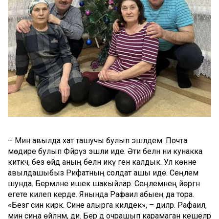
– Мин авылда хат ташучы булып эшләдем. Почта
мөдире булып Фәйрүзә эшли иде. Әти белән әни кунакка
киткәч, без өйдә аның белән икәү генә калдык. Ул көнне
авылдашыбыз Рифатның солдат ашы иде. Сеңлем
шунда. Бермәлне ишек шакыйлар. Сеңлемнең йөргән
егете килеп керде. Янында Рафаил абыең да тора.
«Безгә син кирәк. Сине алырга килдек», – диләр. Рафаил,
мин сиңа өйләнәм, ди. Бер дә очрашып карамаган кешеләр