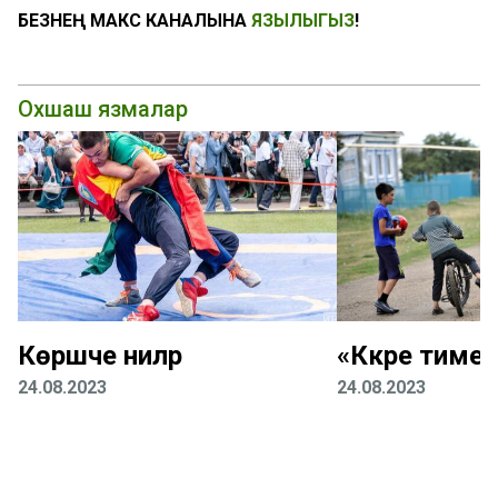
БЕЗНЕҢ МАКС КАНАЛЫНА
ЯЗЫЛЫГЫЗ
!
Охшаш язмалар
Көрәшче әниләр
«Кәкре тимер
24.08.2023
24.08.2023