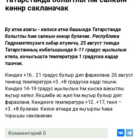
көннәр сакланачак
Бу атна азагы - киләсе атна башында Татарстанда
болытлы һәм салкын көннәр булачак. Республика
Гидрометеоүзәге хәбәр итүенчә, 25 август төнендә
Татарстанның көнбатышында 6-11 градус җылылык
көтелә, көнчыгышта температура 1 градуска кадәр
төшәчәк.
Көндез +16... 21 градус булыр дип фаразлана. 26 август
төнендә температура +3...+8 градуска кадәр төшәчәк.
Көндез 14-19 градус җылылык һәм кыска вакытлы
яңгыр көтелә. Якшәмбе исә җил һәм яңгыр булыр дип
фаразлана. Көндезге температура +12...+17, төнлә –
+3...+8 булачак. Киләсе атнада да яңгырлы һава
торышы сакланачак.
Комментарий 0