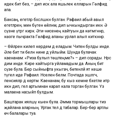
идек бит без, – дип искә ала яшьлек елларын Гөлфидә
апа.
Баксаң, егетләр бәхәсләшкән булган. Рафаил абый авыл
егетләренә, мин бүген өйләнәм, дип ычкындырган икән. Ә
сүзне үтәргә кирәк. Әти-әнисенең кайтуын да көтмәгәннәр,
көзге пычракта Гөлфидә апаны урлап алып киткәннәр.
– Өйләренә килеп кердем дә еладым. Читен булды инде.
Әле бит әти белән әнине дә уйлыйм. Шунда булачак
каенанам: «Риза булып төштеңме?» – дип сорады. Нәрсә
дим инде. Кире кайтырга уйламадым да. Аның бит
сүзе була. Бер сыйныфта укыгач, бөтенләй ят кеше
түгел иде Рафаил. Нәселен беләм. Почтада эшләгәч,
пенсияләр дә кертәм. Каенанам, бу кыз кемне бәхетле итәр
икән дип, гел артымнан карап кала торган булган. Үз
малаена насыйп булдым.
Баштарак ияләшү кыен була. Әмма тормышлары тиз
җайлана аларның. Уртак тел дә табалар. Бер-бер артлы
өч балалары туа.