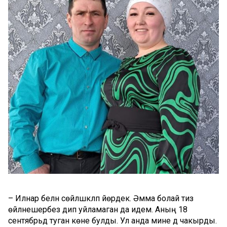
– Илнар белән сөйләшкәләп йөрдек. Әмма болай тиз
өйләнешербез дип уйламаган да идем. Аның 18
сентябрьдә туган көне булды. Ул анда мине дә чакырды.