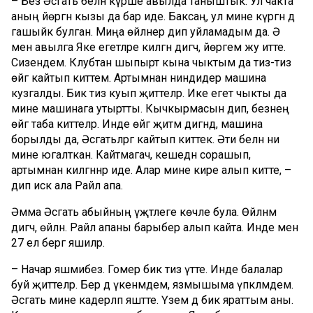
– Без Әсгать белән күрше авылда таныштык. Ул чакта
аның йөргән кызы да бар иде. Баксаң, ул мине күргән дә
гашыйк булган. Миңа өйләнер дип уйламадым да. Ә
менә авылга Яке егетләре килгән дигәч, йөрәгем жу итте.
Сизендем. Клубтан шыпырт кына чыктым да тиз-тиз
өйгә кайтып киттем. Артымнан ниндидер машина
кузгалды. Бик тиз куып җиттеләр. Ике егет чыкты да
мине машинага утыртты. Кычкырмасын дип, безнең
өйгә таба киттеләр. Инде өйгә җитәм дигәндә, машина
борылды да, Әсгатьләргә кайтып киттек. Әти белән әни
мине югалткан. Кайтмагач, кешедән сорашып,
артымнан килгәннәр иде. Алар мине кире алып китте, –
дип искә ала Райлә апа.
Әмма Әсгать абыйның үҗәтлеге көчле була. Өйләнәм
дигәч, өйләнә. Райлә апаны барыбер алып кайта. Инде менә
27 ел бергә яшиләр.
– Начар яшәмибез. Гомер бик тиз үтте. Инде балалар
буй җиттеләр. Бер дә үкенмәдем, язмышыма үпкәләмәдем.
Әсгать мине кадерләп яшәтте. Үзем дә бик яраттым аны.