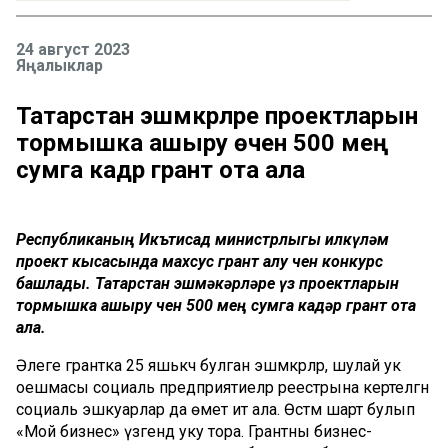
24 август 2023
Яңалыклар
Татарстан эшмәкәрләре проектларын
тормышка ашыру өчен 500 мең
сумга кадәр грант ота ала
Республиканың Икътисад министрлыгы илкүләм
проект кысасында махсус грант алу өчен конкурс
башлады. Татарстан эшмәкәрләре үз проектларын
тормышка ашыру өчен 500 мең сумга кадәр грант ота
ала.
Әлеге грантка 25 яшькәчә булган эшмәкәрләр, шулай ук
оешмасы социаль предприятиеләр реестрына кертелгән
социаль эшкуарлар да өмет итә ала. Өстәмә шарт булып
«Мой бизнес» үзәгендә уку тора. Грантны бизнес-