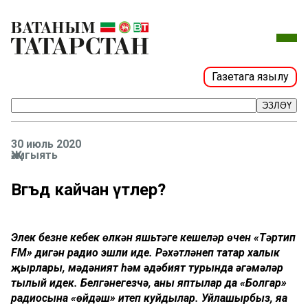
Газетага язылу
ЭЗЛӘҮ
30 июль 2020
Җәмгыять
Вәгъдә кайчан үтәлер?
Элек безнең кебек өлкән яшьтәге кешеләр өчен «Тәртип
FM» дигән радио эшли иде. Рәхәтләнеп татар халык
җырлары, мәдәният һәм әдәбият турында әңгәмәләр
тыңлый идек. Белгәнегезчә, аны яптылар да «Болгар»
радиосына «өйдәш» итеп куйдылар. Уйлашырбыз, яңа