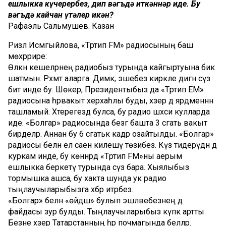
ешлыкка күчерербез, дип вәгъдә иткәннәр иде. Бу
вәгъдә кайчан үтәлер икән?
Рафаэль Сальмушев. Казан
Ризәлә Исмәгыйлова, «Тәртип FM» радиосының баш
мөхәррире:
Өлкән кешеләрнең радиобыз турында кайгыртуына бик
шатмын. Рәхмәт аларга. Димәк, эшебез кирәкле дигән сүз
бит инде бу. Шөкер, Президентыбыз да «Тәртип EM»
радиосына һәрвакыт хәерхаһлы буды, хәзер дә ярдәменнән
ташламый. Хәтерегездә булса, бу радио шәхси кулларда
иде. «Болгар» радиосында безгә башта 3 сәгать вакыт
бирделәр. Аннан бу 6 сәгатькә кадәр озайтылды. «Болгар»
радиосы белән ел саен килешү төзибез. Күз тидерүдән дә
куркам инде, бу көннәрдә «Тәртип FM»ны аерым
ешлыкка беркетү турында сүз бара. Хыялыбыз
тормышка ашса, бу хакта шунда ук радио
тыңлаучыларыбызга хәбәр итәрбез.
«Болгар» белән «өйдәш» булып эшләвебезнең дә
файдасы зур булды. Тыңлаучыларыбыз күпкә артты.
Безне хәзер Татарстанның һәр почмагында беләләр.