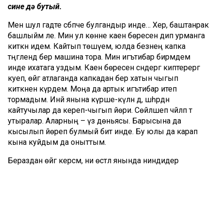
сине дә бутый.
Менә шул гадәте сәбәпче булгандыр инде… Хәер, баштанрак
башлыйм әле. Мин ул көнне каен бөресенә дип урманга
киткән идем. Кайтып төшүемә, юлда безнең капка
тәңгәлендә бер машина тора. Мин игътибар бирмәдем
инде ихатага уздым. Каен бөресен сәндерәгә киптерергә
куеп, өйгә атлаганда капкадан бер хатын чыгып
киткәнен күрдем. Моңа да артык игътибар итеп
тормадым. Инәй янына күрше-күлән дә, шәһәрдән
кайтучылар да кереп-чыгып йөри. Сөйләшеп чәйләп тә
утыралар. Аларның – үз дөньясы. Барысына да
кысылып йөреп булмый бит инде. Бу юлы да карап
кына куйдым да оныттым.
Бераздан өйгә керсәм, әни өстәл янында ниндидер
тавыкны урнаштырып маташа:
– Шул хәтле хакка сатып, җонын да юньләп
тазармаганнар, – дип чәйнәнә үзе.