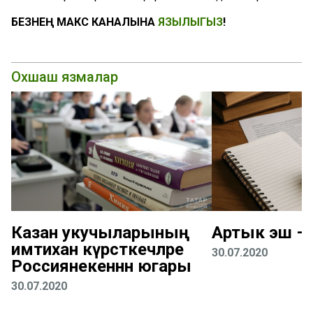
БЕЗНЕҢ МАКС КАНАЛЫНА
ЯЗЫЛЫГЫЗ
!
Охшаш язмалар
Казан укучыларының
Артык эш – к
имтихан күрсәткечләре
30.07.2020
Россиянекеннән югары
30.07.2020