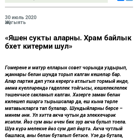
30 июль 2020
Җәмгыять
«Яшен сукты аларны. Хәрам байлык
бәхет китерми шул»
Гомеренең иң матур елларын совет чорында уздырып,
җаннары белән шунда торып калган кешеләр бар.
Алар партия дип утка керергә атлыгып тормый инде,
әмма күңелләрендә гаделлек тойгысы, кешелеклелек
төшенчәсе сакланып калган. Хәзерге заман белән
килешеп яшәргә тырышсалар да, еш кына төрле
матавыкларга тап булалар. Шундыйларның берсе –
минем әни. Ул хәтта акча чутын да элеккечәрәк
исәпли. Йөз сум аның өчен бик зур акча булып тоела.
Шуңа күрә меңлекне йөз сум дип йөртә. Акча чутлый
башласаң, аның белән буталып бетәсең. Үзе дә бутала,