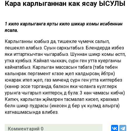
Кара карлыганнан как ясау ЫСУЛЫ
1 кило карлыганга ярты кило шикәр комы исәбеннән
ясала.
Карлыганны юабыз да, тишекле чүмечкә салып,
пешекләп алабыз. Суын саркытабыз. Блендерда изәбез
яки иттарткычтан чыгарабыз. Шуннан шикәр комы өстәп,
утка куябыз. Кайнап чыккач, сүрән генә утта куерганчы
кайнатабыз. Карлыган массасын табага (таба төбенә
калынрак пергамент кәгазе җәеп калдырсаң әйбәтрәк)
юкарак итеп җәеп, газ мичендә сүрән генә утта киптерәбез
(көннәр эссе торганда, балкон яки чоланга күләгәлерәк
урынга чыгарып киптерсәң дә була: 3 көн чамасы кибәчәк)
Кипкәч, карлыган җәймәләрен тасмалап кисеп, крахмал
белән шикәр пудрасы (икесен дә бер үк күләмдә алырга)
катнашмасында әвәлибез.
Комментарий 0