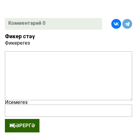
Комментарий 0
Фикер өстәү
Фикерегез
Исемегез
ҖИБӘРЕРГӘ