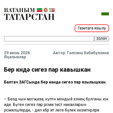
Газетага язылу
ЭЗЛӘҮ
29 июнь 2026
Гөлсинә Хәбибуллина
Яңалыклар
Бер көндә сигез пар кавышкан
Балтач ЗАГСында бер көндә сигез пар язылышкан.
– Бездә чын могҗиза, күптән мондый хәлнең булганы юк
иде. Бүген сигез пар рәсми төстә никахларын
рәсмиләштерде, - дип хәбәр итә әлеге бүлек хезмәткәрләре