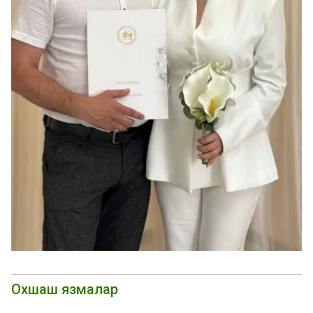
Охшаш язмалар