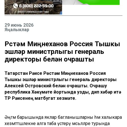
29 июнь 2026
Яңалыклар
Рөстәм Миңнеханов Россия Тышкы
эшләр министрлыгы генераль
директоры белән очрашты
Татарстан Рәисе Рөстәм Миңнеханов Россия
Тышкы эшләр министрлыгы генераль директоры
Алексей Островский белән очрашты. Очрашу
республика Хөкүмәте йортында узды, дип хәбәр итә
ТР Рәисенең матбугат хезмәте.
Әңгәмә барышында яклар багланышларны һәм халыкара
хезмәттәшлекне алга таба үстерү мәсьәләләре турында