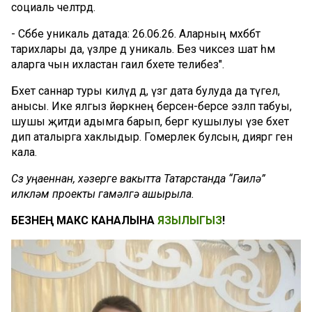
социаль челтәрдә.
- Сәбәбе уникаль датада: 26.06.26. Аларның мәхәббәт
тарихлары да, үзләре дә уникаль. Без чиксез шат һәм
аларга чын ихластан гаилә бәхете телибез".
Бәхет саннар туры килүдә дә, үзгә дата булуда да түгел,
анысы. Ике ялгыз йөрәкнең берсен-берсе эзләп табуы,
шушы җитди адымга барып, бергә кушылуы үзе бәхет
дип аталырга хаклыдыр. Гомерлек булсын, дияргә генә
кала.
Сүз уңаеннан, хәзерге вакытта Татарстанда “Гаилә”
илкүләм проекты гамәлгә ашырыла.
БЕЗНЕҢ МАКС КАНАЛЫНА
ЯЗЫЛЫГЫЗ
!