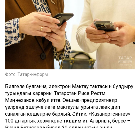
Фото: Татар-информ
Билгеле булганча, электрон Мактау тактасын булдыру
турындагы карарны Татарстан Рәисе Рөстәм
Миңнеханов кабул итте. Оешма-предприятиеләр
үзләрендә эшләүче әлеге мактаулы урынга лаек дип
саналган кешеләрне барлый. Әйтик, «Казаноргсинтез»
100 дән артык хезмәткәрне тәкъдим итә. Аларның берсе –
Рузилә Бәхтиярова биредә 20 елдан артык эшли.
– Әлеге заводта бөтен гаиләбез белән хезмәт куябыз.