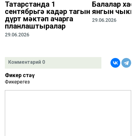
Татарстанда 1
Балалар хас
сентябрьгә кадәр тагын
янгын чыкк
дүрт мәктәп ачарга
29.06.2026
планлаштыралар
29.06.2026
Комментарий 0
Фикер өстәү
Фикерегез