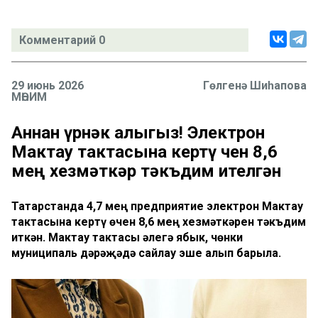
Комментарий 0
29 июнь 2026
Гөлгенә Шиһапова
МӨҺИМ
Аннан үрнәк алыгыз! Электрон
Мактау тактасына кертү өчен 8,6
мең хезмәткәр тәкъдим ителгән
Татарстанда 4,7 мең предприятие электрон Мактау
тактасына кертү өчен 8,6 мең хезмәткәрен тәкъдим
иткән. Мактау тактасы әлегә ябык, чөнки
муниципаль дәрәҗәдә сайлау эше алып барыла.