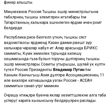
фикер алышты.
Миңнеханов Россия Тышкы эшләр министрлыгына
төбәкләрнең тышкы элемтәләренә игътибары һәм
Татарстанның халыкара эшчәнлегенә ярдәме өчен рәхмәт
белдерде.
Республика рәисе билгеләп үткәнчә, тышкы сәясәт
ведомствосы ярдәмендә Казан даими рәвештә зур
халыкара чаралар кабул итә. Алар арасында БРИКС
саммиты, Күмәк иминлек турында килешү
оешмасында әгъза булып торучы дәүләтләрнең тышкы
эшләр министрлары Советы утырышы, шулай ук күптән
түгел Россия Президенты
Владимир Путин
һәм
Көньяк-Көнчыгыш Азия дәүләтләре Ассоциациясенең 11
иле вәкилләре катнашында узган Россия - АСЕАН
саммитын санап үтәргә мөмкин.
Очрашу нәтиҗәләре буенча яклар хезмәттәшлекне алга таба
үстерүгә карата кызыксыну белдерүләрен раслады.