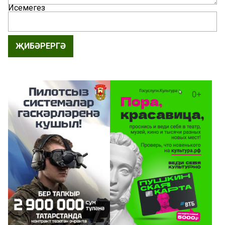
Исемегез
ҖИБӘРЕРГӘ