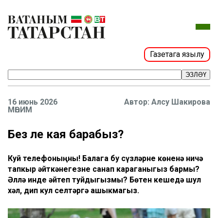
Газетага язылу
ЭЗЛӘҮ
16 июнь 2026
Алсу Шакирова
МӨҺИМ
Без әле кая барабыз?
Куй телефоныңны! Балага бу сүзләрне көненә ничә
тапкыр әйткәнегезне санап караганыгыз бармы?
Әллә инде әйтеп туйдыгызмы? Бөтен кешедә шул
хәл, дип кул селтәргә ашыкмагыз.