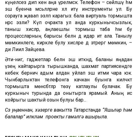
күңелсез дип кенә аңа үрелмәскә. Телефон – сөйләшү һәм
эш буенча мәсьәләләрне хәл итү инструменты ул. Бу
сорауга җавап эзләп карагыз: бала виртуаль тормышта
нәрсә эзли? Күп очракта ул анда куркынычсызлык,
таныш хисләр, аңлаешлы тормыш таба һәм бу
процессларның барысы белән дә идарә итә ала. Танылу
мөмкинлеге, кирәкле булу хисләре дә этәрергә мөмкин, –
ди Лиилә Зайцева.
Әти-әнигә, гаджетлар белән эш иткәндә, баланы яңадан
үзеңә кайтарырга тырышканда, шахмат партиясендәге
кебек берничә адым алдан уйлап эш итми чара юк.
Чынбарлыктан телефонга качкан буынга киләчәктә
тормышта мөнәсәбәтләр төзү катлаулы булачак. Бу
куркыныч турында да онытырга ярамый. Аның исә
койрыгы шактый озын булуы бар...
Сүз уңаеннан, хәзерге вакытта Татарстанда “Яшьләр һәм
балалар” илкүләм проекты гамәлгә ашырыла.