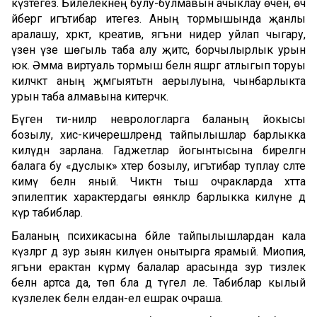
күзәтегез. Бәйлелекнең булу-булмавын ачыклау өчен, өч
әйбергә игътибар итегез. Аның тормышында җанлы
аралашу, хәрәкәт, креатив, ягъни нидер уйлап чыгару,
үзенә үзе шөгыль таба алу җитсә, борчылырлык урын
юк. Әмма виртуаль тормыш белән яшәргә атлыгып торуы
киләчәктә аның җәмгыятьтән аерылуына, чынбарлыкта
урын таба алмавына китерәчәк.
Бүген әти-әниләр неврологларга баланың йокысы
бозылу, хис-кичерешләрендә тайпылышлар барлыкка
килүдән зарлана. Гаджетлар йогынтысына бирелгән
балага бу «дуслык» хәтер бозылу, игътибар туплау сәләте
кимү белән яный. Чиктән тыш очракларда хәтта
эпилептик характердагы өянәкләр барлыкка килүне дә
күрә табиблар.
Баланың психикасына бәйле тайпылышлардан кала
күзләргә дә зур зыян килүен онытырга ярамый. Миопия,
ягъни ерактан күрмәү балалар арасында зур тизлек
белән артса да, төп бәла дә түгел әле. Табиблар кылый
күзлелек белән елдан-ел ешрак очраша.