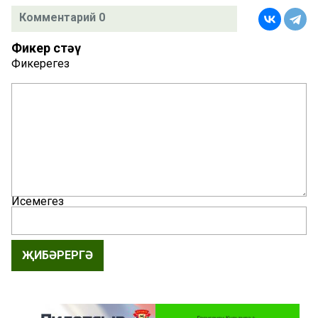
Комментарий 0
Фикер өстәү
Фикерегез
Исемегез
ҖИБӘРЕРГӘ