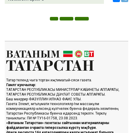
Татар телендә чыга торган иҗтимагый-сәяси газета.
Гамәлгә куючылар:
ТАТАРСТАН РЕСПУБЛИКАСЫ МИНИСТРЛАР КАБИНЕТЫ АППАРАТЫ,
ТАТАРСТАН РЕСПУБЛИКАСЫ ДӘҮЛӘТ СОВЕТЫ АППАРАТЫ.
Баш мөхәррир ФАЗУЛЛИН ИЛНАЗ ФАИС УЛЫ.
Газета Элемтә, мәгълүмати технологияләр һәм массакүләм
коммуникацияләр өлкәсендә күзәтчелек буенча федераль хезмәтенең
Татарстан Республикасы буенча идарәсендә теркәлгән. Теркәлү
таныклыгы: ПИ № ТУ16-01758, 23.08.2023.
«Ватаным Татарстан» газетасы сайтыннан материалларны
файдаланган очракта гиперссылка күрсәтү мәҗбүри.
Әлеге ресурста 16+ категорияләренә кергән мәгълүмат булырга