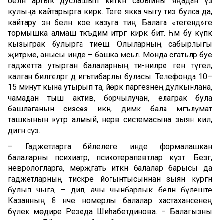
белән артык дуслашып киткән сабыйны яңадан үз
кулыңа кайтарырга кирәк. Теге якка чыгу тиз булса да,
кайтару энә белән кое казуга тиң. Балага «тегендә»ге
тормышка алмаш тәкъдим итәргә кирәк бит. Һәм бу күпкә
кызыграк булырга тиеш. Олыларның сабырлыгы
җитәрме, анысы инде – башка мәсьәлә. Монда сәгатьләр буе
гаджетта утырган балаларның әти-әниләре генә түгел,
калган билгеләргә дә игътибарлы буласы. Телефонда 10–
15 минут кына утырып та, йөрәк парәгезнең дулкынлана,
чамадан тыш актив, борчылучан, елаграк була
башлаганын сизәсез икән, димәк бала мәгълүмат
ташкынын күтәрә алмый, нерв системасына зыян килә,
дигән сүз.
– Гаджетларга бәйлелеге инде формалашкан
балаларны психиатр, психотерапевтлар күзәтә. Безгә,
неврологларга, мөрәҗәгать иткән балалар барысы да
гаджетларның тискәре йогынтысыннан зыян күргән
булып чыга, – дип, ачы чынбарлык белән бүлеште
Казанның 8 нче номерлы балалар хастаханәсенең
бүлек мөдире Резеда Шиһабетдинова. – Балагызны