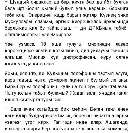
– Шундый очраклар да бар: кичтән бар да әйбәт булган
бала иртә беләнгә кылый булып уяна, карашы борынга
таба юнәлә. Операциягә кадәр барып җитәләр. Күзнең эчке
мускуллары спазмы, артык киеренкелек аркасында
барлыкка килә бу тайпылыш, – ди ДРКБның табиб-
офтальмологы Гүзәл Закирова.
Үзе узмаса, 18 яше тулуга, миопиядән лазер
коррекциясе ясатып котылабыз, дип уйлаучы әти-әниләр
ялгыша. Миопия күз дистрофиясенә, күрү сәләтен
югалтуга да китерә ала.
Ярый, ияләште, ди. Кулыннан телефонны тартып алуга,
кара тавыш чыга, үсмерне җиңеп тә булмый әле аны.
Барыбер үз телефонын кулына төшерү җаен табачак.
Чыгу юлын табып буламы? Җавап эзләп, яңадан гаиләгә
әйләнеп кайтырга туры килә.
– Бала өчен кагыйдәләр бик мөһим. Бөтен гаилә өчен
кагыйдәләр булдырырга һәм иң беренче чиратта аларны
үзегезгә үтәргә кирәк. Гап-гади инде алар. Ашаганда,
йокларга ятарга бер сәгать кала телефонга кагылмаска,