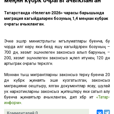
меңнән күбрәк очрагы ачыкланган
Татарстанда «Нелегал-2026» чарасы барышында
миграция кагыйдәләрен бозуның 1,4 меңнән күбрәк
очрагы ачыкланган.
Эчке эшләр министрлыгы мәгълүматлары буенча, бу
чорда илгә керү яки бездә яшәү кагыйдәләрен бозуның –
700 дән, хезмәт эшчәнлеген законсыз алып баруның –
200, хезмәт эшчәнлегенә законсыз җәлеп итүнең 120 дән
артыграк очрагы теркәлгән.
Моннан тыш мигрантларны законсыз теркәү буенча 20
дән күбрәк җинаять эше кузгатылган, законсыз
миграцияне оештыру, ялган документлар ясау, шулай
ук наркотикларны законсыз җитештерү яки сатып алу
буенча җинаятьләр ачыкланган, дип хәбәр итә
«Татар-
информ»
.
Комментарий 0