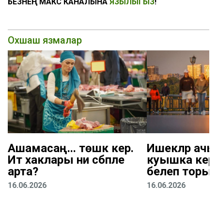
БЕЗНЕҢ МАКС КАНАЛЫНА
ЯЗЫЛЫГЫЗ
!
Охшаш язмалар
Ашамасаң... төшкә керә.
Ишекләр ачы
Ит хаклары ни сәбәпле
куышка кергә
арта?
белеп торыр
16.06.2026
16.06.2026