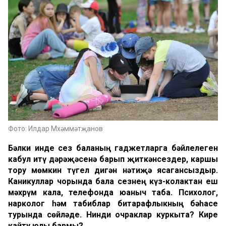
Фото: Илдар Мөхәммәтҗанов
Бәлки инде сез баланың гаджетларга бәйлелеген
кабул итү дәрәҗәсенә барып җиткәнсездер, каршы
тору мөмкин түгел дигән нәтиҗә ясагансыздыр.
Каникуллар чорында бала сезнең күз-колактан еш
мәхрүм кала, телефонда юаныч таба. Психолог,
нарколог һәм табиблар битарафлыкның бәһасе
турында сөйләде. Нинди очраклар куркыта? Кире
кайту юлы бармы?