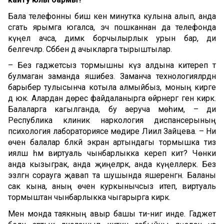
Бала телефонны биш кенә минутка кулына алып, анда
сәгать ярымга югалса, эч пошканнан да телефонда
күңел ачса, димәк борчылырлык урын бар, ди
белгечләр. Сәбәбен дә ачыкларга тырыштылар.
– Без гаджетсыз тормышны күз алдына китереп тә
булмаган заманда яшибез. Заманча технологияләрдән
барыбер тулысынча котыла алмыйбыз, моның кирәге
дә юк. Алардан дөрес файдаланырга өйрәнергә генә кирәк.
Балаларга кагылганда, бу аеруча мөһим, – ди
Республика клиник наркология диспансерының
психология лабораториясе мөдире Лиилә Зайцева. – Ни
өчен балалар бәләкәй экран артындагы тормышка тиз
ияләшә һәм виртуаль чынбарлыкка кереп китә? Чөнки
анда кызыграк, анда җиңелрәк, анда күңеллерәк. Без
эзләгән сорауга җавап та шушында яшеренгән. Баланы
сак кына, аның өчен куркынычсыз итеп, виртуаль
тормыштан чынбарлыкка чыгарырга кирәк.
Менә монда таякның авыр башы әти-әнигә инде. Гаджет