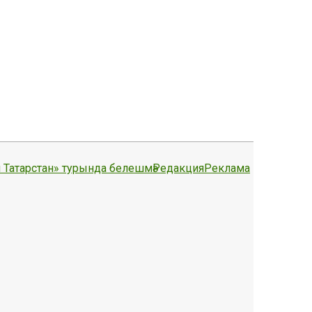
 Татарстан» турында белешмә
Редакция
Реклама