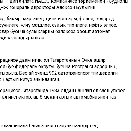
ды, – дип аңлата NAECO компаниясе төркеменең «Суднолы
ҖЧҖ генераль директоры Алексей Булыгин.
ид, бакыр, марганец, цинк ионнары, фенол, водород
әнлеге, үлчәү матдәләре, сулык тирәнлеге, нефть элпәсе,
рлар буенча сулыкларны өзлексез рәвештә автомат
н җиһазландырылган.
рациясе дәвам итәчәк. Ул Татарстанның Эчке эшләр
дел буе федераль округы буенча Ространснадзорның
штырыла. Бер ай эчендә 992 автотранспорт тикшерелгән.
ең артып китүе ачыкланган.
перациясе Татарстанда 1983 елдан башлап ел саен үткәрелә.
 быел инспекторлар 6 меңнән артык автомобильнең газ
втомашинада һавага зыян салучы матдәләрнең