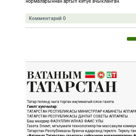
нормаларыннан артып китүе ачыкланган.
Комментарий 0
Татар телендә чыга торган иҗтимагый-сәяси газета.
Гамәлгә куючылар:
ТАТАРСТАН РЕСПУБЛИКАСЫ МИНИСТРЛАР КАБИНЕТЫ АППАР
ТАТАРСТАН РЕСПУБЛИКАСЫ ДӘҮЛӘТ СОВЕТЫ АППАРАТЫ.
Баш мөхәррир ФАЗУЛЛИН ИЛНАЗ ФАИС УЛЫ.
Газета Элемтә, мәгълүмати технологияләр һәм массакүләм коммун
Татарстан Республикасы буенча идарәсендә теркәлгән. Теркәлү 
«Ватаным Татарстан» газетасы сайтыннан материалларны фа