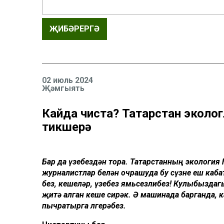
ҖИБӘРЕРГӘ
02 июль 2024
Җәмгыять
Кайда чиста? Татарстан экол
тикшерә
Бар да үзебездән тора. Татарстанның экологи
журналистлар белән очрашуда бу сүзне еш кабат
без, кешеләр, үзебез ямьсезлибез! Кулыбызда
җитә алган кеше сирәк. Ә машинада барганда, 
пычратырга өлгерәбез.