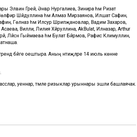
ры Элвин Грей, Әнвәр Нургалиев, Зинира һәм Ризат
Зөлфирә Шәйдуллина һәм Алмаз Мирзаянов, Илшат Сафин,
Сафин, Гөлназ һәм Илсур Шәрипҗановлар, Вадим Захаров,
Асаева, Вилли, Лилия Хәйруллина, AkBulat, Илназар, Arthur
әй, Ләйсән Гыймаева һәм Булат Бәйрәмов, Рафис Кәлимуллин,
катнаша.
әрендә бәйге оештыра. Аның нәтиҗәләре 14 июль көнне
.
класслар, уеннар, тәмле ризыклар урыннары эшли башлаячак.