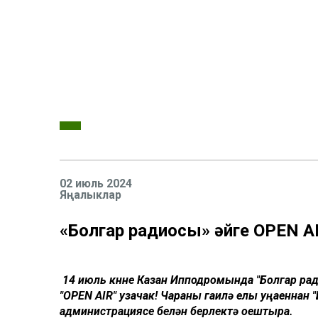
02 июль 2024
Яңалыклар
«Болгар радиосы» җәйге OPEN A
14 июль көнне Казан Ипподромында "Болгар рад
"OPEN AIR" узачак! Чараны гаилә елы уңаеннан
администрациясе белән берлектә оештыра.