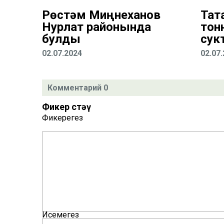
Рөстәм Миңнеханов
Тат
Нурлат районында
тон
булды
сук
02.07.2024
02.07
Комментарий 0
Фикер өстәү
Фикерегез
Исемегез