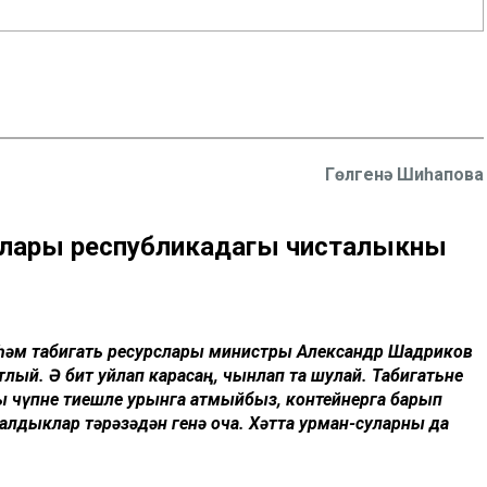
Гөлгенә Шиһапова
оглары республикадагы чисталыкны
я һәм табигать ресурслары министры Александр Шадриков
лый. Ә бит уйлап карасаң, чынлап та шулай. Табигатьне
гы чүпне тиешле урынга атмыйбыз, контейнерга барып
калдыклар тәрәзәдән генә оча. Хәтта урман-суларны да