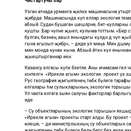
Чистартучы бар
Узган атнада урманга җиләккә машинасына уты
җибәрде. Машинасында күп еллар экология тема
абзый. Судан бушаган шешәләрне, бит-кулларн
кушты. Бар чүпне җыеп, кулыма тоттым. «Бер си
булгач, безнең авыл янындагы күлдән дә чүп җы
гына агызып җибәрә», – диде ул миңа. Мин дәшмәү
мин монда кунак кына. Абзый әйткән күл яныннан 
җыештырганнар икән.
Казансу елгасы күпкә бәхетле. Аны ичмасам гел 
юнәтелгән «Ирекле агым» экологик проект үз э
Рус география җәмгыятенең төбәк бүлеге тараф
елгалары һәм сулыкларының экологик торышын 
Ул чакта елгага зыян салучы факторлар барлы
иде.
– Су объектларының экологик торышын яхшыртуг
«Ирекле агым» проекты старт алды. Бу проект –
өлеше, – ди министрлыкның су объектларын са
җәмгыятенең төбәк бүлеге белән бергә без инде и