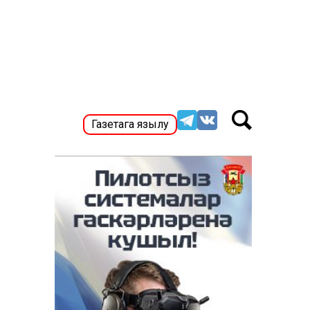
Газетага язылу