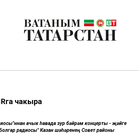
IRга чакыра
иосы"ннан ачык һавада зур бәйрәм концерты - җәйге
 "Болгар радиосы" Казан шәһәренең Совет районы