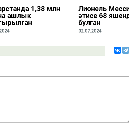
арстанда 1,38 млн
Лионель Месс
на ашлык
әтисе 68 яшен
тырылган
булган
.2024
02.07.2024