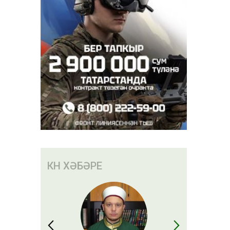
КӨН ХӘБӘРЕ