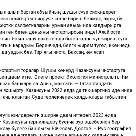
ртып алып барган абзыйның шушы сүзе сискәндереп
сын кайгыртып йөрүче кеше барын белмәде, ахры, бу
ы сөрткән салфеткаларны урман авызында калдырырга
н генә бөтен дөньяны чистартырсың инде! Алай оста
й син. Язын ташу вакытында бөтен кеше чүп-чарын суга
 ягын карадым. Беренчедән, белгән җирем түгел, икенчедән
да уздык без. Тирә-ягы чиста. Баксаң, өмә ясап
чистартып торалар. Шушы көннәрдә Казансуны чистартуга
шен дәвам итте. Әлеге проект Экология министрлыгы һәм
ыннан башкарыла. Аның максаты – Татарстандагы
яхшырту. Казансуны 2022 елда да тикшергәннәр иде инде.
гы ачыкланган. Суда терлекчелек калдыклары табылган
а юнәлдерелгән эшләрне дәвам иттереп, 2023 елда
 Казансуны тернәкләндерү буенча зур эшебезнең бер
клау бүлеге башлыгы Вячеслав Долгов. – Рус география
кенче ел елгадагы чүпне, ауган агач-куак калдыкларын,