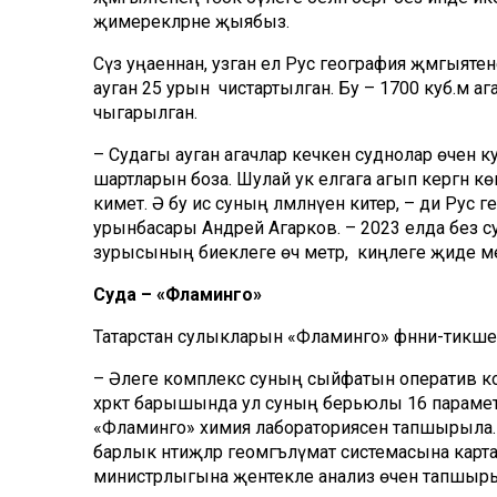
җимерекләрне җыябыз.
Сүз уңаеннан, узган ел Рус география җәмгыяте
ауган 25 урын чистартылган. Бу – 1700 куб.м ага
чыгарылган.
– Судагы ауган агачлар кечкенә суднолар өчен
шартларын боза. Шулай ук елгага агып кергән
киметә. Ә бу исә суның ләмләнүенә китерә, – ди Ру
урынбасары Андрей Агарков. – 2023 елда без су
зурысының биеклеге өч метр, ә киңлеге җиде ме
Суда – «Фламинго»
Татарстан сулыкларын «Фламинго» фәнни-тикшер
– Әлеге комплекс суның сыйфатын оператив кон
хәрәкәт барышында ул суның берьюлы 16 параметр
«Фламинго» химия лабораториясенә тапшырыла. 
барлык нәтиҗәләр геомәгълүмат системасына кар
министрлыгына җентекле анализ өчен тапшырыл