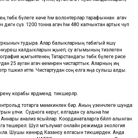
нең төбәк бүлеге көче һәм волонтерлар тарафыннан агач
ч дигән сүз. 1200 тонна агач һәм 480 капчыктан артык чүп
 куркыныч тудыра. Алар балыкларның табигый яшәү
 көнкүреш калдыкларын җыеп, су агымының тизлеген
с география җәмгыятенең Татарстандагы төбәк бүлеге рәисе
дан 25 ауган агач өемнәрен чистарттык. Аларның иң
тр тәшкил итте. Чистартудан соң елга яңа сулыш алды.
енү корабы ярдәмендә тикшерәләр.
трольдә тотарга мөмкинлек бирә. Аның үзенчәлеге шунда:
ын үлчи. Суднога керүгә, елгадан су алына һәм
Аннары анализ ясыйлар. Координаталарга бәйләп алынган
тага төшерелә. Шул мәгълүмат онлайн режимда экология
а. Шушы көннәрдә Казансу елгасын тикшердек. Анда