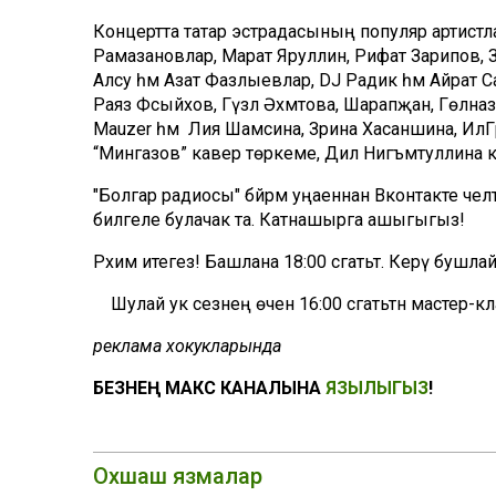
Концертта татар эстрадасының популяр артистла
Рамазановлар, Марат Яруллин, Рифат Зарипов, 
Алсу һәм Азат Фазлыевлар, DJ Радик һәм Айрат 
Раяз Фәсыйхов, Гүзәл Әхмәтова, Шарапҗан, Гөлназ 
Mauzer һәм Лия Шамсина, Зәрина Хасаншина, ИлГәр
“Мингазов” кавер төркеме, Дилә Нигъмәтуллина 
"Болгар радиосы" бәйрәм уңаеннан Вконтакте челт
билгеле булачак та. Катнашырга ашыгыгыз!
Рәхим итегез! Башлана 18:00 сәгатьтә. Керү бушлай
Шулай ук сезнең өчен 16:00 сәгатьтән мастер-
реклама хокукларында
БЕЗНЕҢ МАКС КАНАЛЫНА
ЯЗЫЛЫГЫЗ
!
Охшаш язмалар