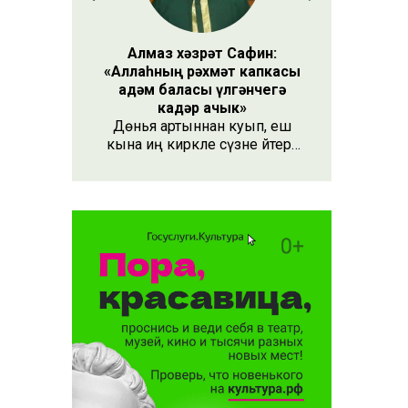
иның
дә вафат
Алмаз хәзрәт Сафин:
«Аллаһның рәхмәт капкасы
адәм баласы үлгәнчегә
кадәр ачык»
Дөнья артыннан куып, еш
кына иң кирәкле сүзне әйтергә
онытабыз. «Рәхмәт» сүзе бу.
Әлеге сүзне күршең яки
дустыңа гына түгел, Аллаһы
Тәгаләгә дә әйтү тиешле, чөнки
кеше бөтен яшәеше, барлыгы
белән Аңа бурычлы.