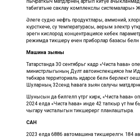
пычраткыч матдәләрнең артып китүе ачыкланма
табигатьне саклау комплекслы системалары» 
Әлеге судно нефть продуктлары, аммоний, хлор
күрсәткече, су температурасы, аерым электр үткәрүч
эрегән кислород концентрациясе кебек парамет
режимда тикшерү өчен приборлар базасы белә
Машина зыяны
Татарстанда 30 сентябрьгә кадәр «Чиста һава» опе
министрлыгының Дәүләт автоинспекциясе һәм И
төбәкара территориаль идарәсе белән берлектә ое
Шуларның 32сендә һавага зыян салучы матдәләрн
Шунысын да билгеләп үтәргә кирәк, «Чиста һава» о
2024 елда «Чиста һава» инде 42 тапкыр үтә һәм
чыгару чисталыгын тикшерергә планлаштыра.
САН
2023 елда 6886 автомашина тикшерелгән. 184 а