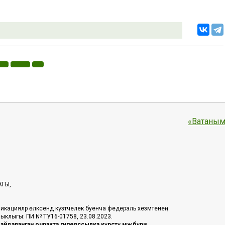
«Ватаным
АТЫ,
икацияләр өлкәсендә күзәтчелек буенча федераль хезмәтенең
таныклыгы: ПИ № ТУ16-01758, 23.08.2023.
йдаланган очракта гиперссылка күрсәтү мәҗбүри.