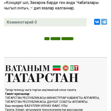
«Концерт шәп, Закиров бирде генә анда. Чабаталары
чыгып очты», – дип язалар калганнар.
Комментарий 0
Татар телендә чыга торган иҗтимагый-сәяси газета.
Гамәлгә куючылар:
ТАТАРСТАН РЕСПУБЛИКАСЫ МИНИСТРЛАР КАБИНЕТЫ АППАРАТЫ,
ТАТАРСТАН РЕСПУБЛИКАСЫ ДӘҮЛӘТ СОВЕТЫ АППАРАТЫ.
Баш мөхәррир ФАЗУЛЛИН ИЛНАЗ ФАИС УЛЫ.
Газета Элемтә, мәгълүмати технологияләр һәм массакүләм