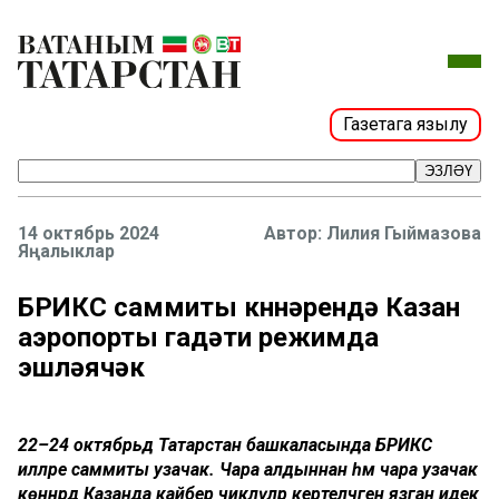
Газетага язылу
ЭЗЛӘҮ
14 октябрь 2024
Лилия Гыймазова
Яңалыклар
БРИКС саммиты көннәрендә Казан
аэропорты гадәти режимда
эшләячәк
22–24 октябрьдә Татарстан башкаласында БРИКС
илләре саммиты узачак. Чара алдыннан һәм чара узачак
көннәрдә Казанда кайбер чикләүләр кертеләчәген язган идек