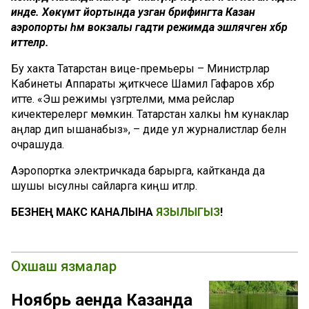
инде. Хөкүмәт йортында узган брифингта Казан
аэропорты һәм вокзалы гадәти режимда эшләячәген хәбәр
иттеләр.
Бу хакта Татарстан вице-премьеры – Министрлар
Кабинеты Аппараты җитәкчесе Шамил Гафаров хәбәр
итте. «Эш режимы үзгәртелми, әмма рейслар
кичектерелергә мөмкин. Татарстан халкы һәм кунаклар
аңлар дип ышанабыз», – диде ул журналистлар белән
очрашуда.
Аэропортка электричкада барырга, кайтканда да
шушы ысулны сайларга киңәш итәләр.
БЕЗНЕҢ МАКС КАНАЛЫНА
ЯЗЫЛЫГЫЗ
!
Охшаш язмалар
Ноябрь аенда Казанда