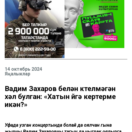
14 октябрь 2024
Яңалыклар
Вадим Захаров белән көтелмәгән
хәл булган: «Хатын өйгә кертерме
икән?»
Уфада узган концертында болай да оялчан гына
җырчы Вадим Захаровны тагын да ныграк оялырга