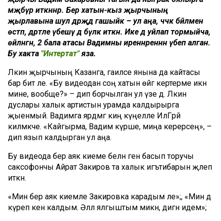
мәҗбүр иткәннәр. Бер хатын-кыз җырчының
җырлавына шул дәрәҗәдә гашыйк – ул аңа, чәчәк бәйләменә
өстәп, дәртле үбешү дә бүләк иткән. Ике дә уйлап тормыйча,
өйләнгән, 2 бала атасы Вадимны иреннәреннән үбеп алган.
Бу хакта
"Интертат"
яза.
Ләкин җырчының Казанга, гаиләсе янына да кайтасы
бар бит әле. «Бу видеодан соң хатын өйгә кертерме икән
мине, вообще?» – дип борчылган ул үзе дә. Ләкин
дуслары халык артистын урамда калдырырга
җыенмый. Вадимга ярдәмгә киң күңелле ИлГәрәй
килмәкче. «Кайгырма, Вадим күрше, миңа керерсең», –
дип язып калдырган ул аңа.
Бу видеода бер аяк киеме белән генә басып торучы
саксофончы Айрат Закиров та халык игътибарын җәлеп
иткән.
«Мин бер аяк киемле Закировка карадым әле»;, «Мин дә
күреп кенә калдым. Әллә ялгыштым микән, дигән идем»;