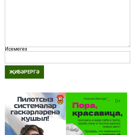
Исемегез
ҖИБӘРЕРГӘ