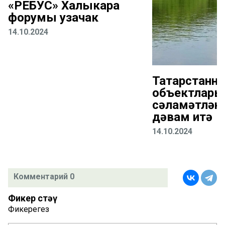
«РЕБУС» Халыкара
форумы узачак
14.10.2024
Татарстанн
объектлары
сәламәтлән
дәвам итә
14.10.2024
Комментарий 0
Фикер өстәү
Фикерегез