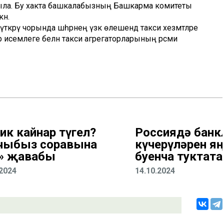
арыла. Бу хакта башкалабызның Башкарма комитеты
ән.
кәрү чорында шәһәрнең үзәк өлешендә такси хезмәтләре
үләр исемлеге белән такси агрегаторларының рәсми
ник кайнар түгел?
Россиядә банк
чыбыз соравына
күчерүләрен яң
» җавабы
буенча туктата
.2024
14.10.2024