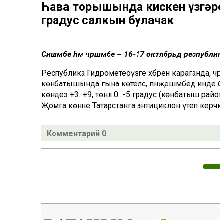
Һава торышында кискен үзгәре
градус салкын булачак
Сишәмбе һәм чәршәмбе – 16-17 октябрьдә республи
Республика Гидрометеоүзәге хәбәренә караганда
көнбатышында гына көтелсә, пәнҗешәмбедә инде б
көндез +3...+9, төнлә 0...-5 градус (көнбатыш район
Җомга көнне Татарстанга антициклон үтеп керәчәк
Комментарий 0