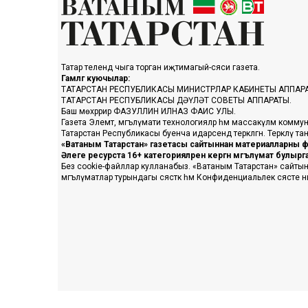
Татар телендә чыга торган иҗтимагый-сәяси газета.
Гамәлгә куючылар:
ТАТАРСТАН РЕСПУБЛИКАСЫ МИНИСТРЛАР КАБИНЕТЫ АППАР
ТАТАРСТАН РЕСПУБЛИКАСЫ ДӘҮЛӘТ СОВЕТЫ АППАРАТЫ.
Баш мөхәррир ФАЗУЛЛИН ИЛНАЗ ФАИС УЛЫ.
Газета Элемтә, мәгълүмати технологияләр һәм массакүләм коммун
Татарстан Республикасы буенча идарәсендә теркәлгән. Теркәлү 
«Ватаным Татарстан» газетасы сайтыннан материалларны фа
Әлеге ресурста 16+ категорияләренә кергән мәгълүмат булыр
Без cookie-файллар кулланабыз. «Ватаным Татарстан» сайтына ке
мәгълүматлар турындагы сәясәткә һәм Конфиденциальлек сәясәте