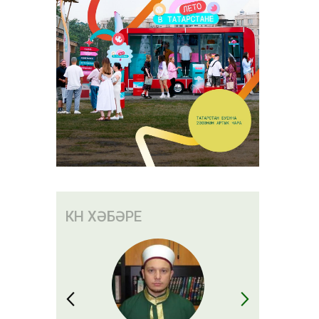
лар акча
а сәбәп
КӨН ХӘБӘРЕ
 алачак