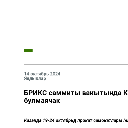
14 октябрь 2024
Яңалыклар
БРИКС саммиты вакытында Каз
булмаячак
Казанда 19-24 октябрьдә прокат самокатлары һ