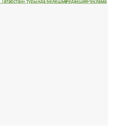
 Татарстан» турында белешмә
Редакция
Реклама