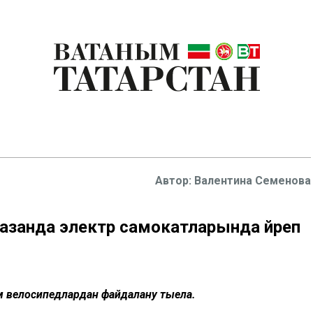
Валентина Семенова
анда электр самокатларында йөреп
әм велосипедлардан файдалану тыела.