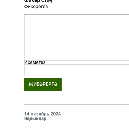
Фикер өстәү
Фикерегез
Исемегез
ҖИБӘРЕРГӘ
14 октябрь 2024
Яңалыклар