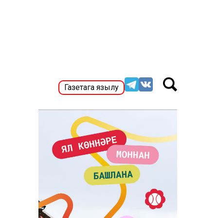
Газетага язылу