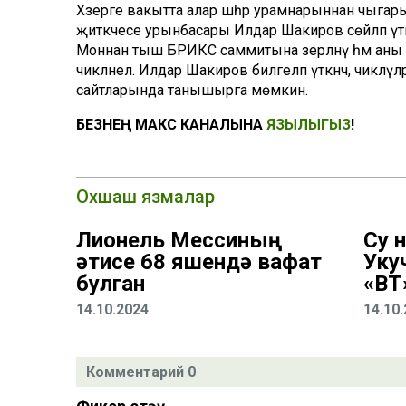
Хәзерге вакытта алар шәһәр урамнарыннан чыг
җитәкчесе урынбасары Илдар Шакиров сөйләп үтк
Моннан тыш БРИКС саммитына әзерләнү һәм аны үт
чикләнелә. Илдар Шакиров билгеләп үткәнчә, чиклә
сайтларында танышырга мөмкин.
БЕЗНЕҢ МАКС КАНАЛЫНА
ЯЗЫЛЫГЫЗ
!
Охшаш язмалар
Лионель Мессиның
Су 
әтисе 68 яшендә вафат
Уку
булган
«ВТ
14.10.2024
14.10
Комментарий 0