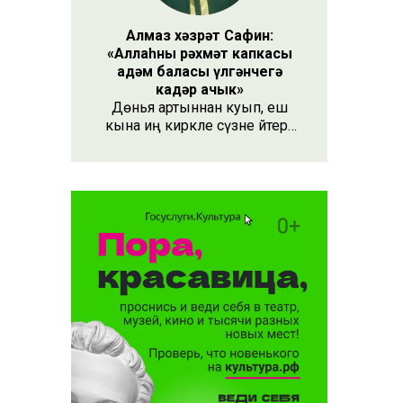
Алмаз хәзрәт Сафин:
«Аллаһның рәхмәт капкасы
адәм баласы үлгәнчегә
кадәр ачык»
Дөнья артыннан куып, еш
кына иң кирәкле сүзне әйтергә
онытабыз. «Рәхмәт» сүзе бу.
Әлеге сүзне күршең яки
дустыңа гына түгел, Аллаһы
Тәгаләгә дә әйтү тиешле, чөнки
кеше бөтен яшәеше, барлыгы
белән Аңа бурычлы.