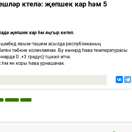
шләр көтелә: җепшек кар һәм 5
када җепшек кар һәм яңгыр көтелә.
, чәршәмбедә явым-төшем асылда республиканың
өтен төбәкне колачлаячак. Бу көннәрдә һава температурасы
нарда 0...+3 градус) тәшкил итәчәк.
 һәм янә коры һава урнашачак.