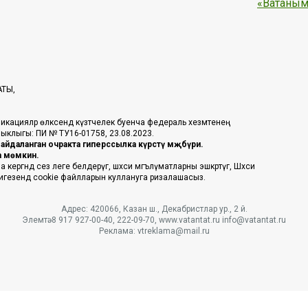
«Ватаным
АТЫ,
икацияләр өлкәсендә күзәтчелек буенча федераль хезмәтенең
таныклыгы: ПИ № ТУ16-01758, 23.08.2023.
йдаланган очракта гиперссылка күрсәтү мәҗбүри.
га мөмкин.
ргәндә сез әлеге белдерүгә, шәхси мәгълүматларны эшкәртүгә, Шәхси
 нигезендә cookie файлларын куллануга ризалашасыз.
Адрес: 420066, Казан ш., Декабристлар ур., 2 й.
Элемтә: 8 917 927-00-40, 222-09-70, www.vatantat.ru info@vatantat.ru
Реклама: vtreklama@mail.ru