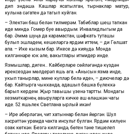
дип эндәшә. Кашлар ясатылган, тырнаклар матур,
кулына сәгатен дә тагып куйган.
– Электән баш белән тилмерәм. Табиблар шеш тапкан
иде миндә. Гомер буе авырдым. Инвалидлыгым да
бар. Әмма шуңа да карамастан, шәфкать туташы
булып эшләдем, кешеләргә ярдәм иттем, – ди Гөлшат
апа. – Ике кызым бар. Икесе дә кияүдә. Монда
килгәннәре юк әле, вакытлары җитмидер инде.
Язмышлар, диген... Кайберләре сөйләгәндә күздән
ирексездән мөлдерәп яшь ага. «Анысын язма инде,
укып танырлар, мине күпләр белә иде», – диючеләр дә
бар. Кайтырга чыкканда, адашып башка бүлеккә
барып кердем. Җыр тавышы үзенә тартты. Мондагы
хезмәткәрнең авыруларга кичке аш өләшкән чагы
иде. 52 яшьлек Светлана җырлый икән!
– Ире җәберләгән, чит хатыннар белән йөргән. Шул
хәсрәттән урамда чакта инсульт булган. Ярдәм килүен
озак көткән. Безгә килгәндә, бөтен тәне тишелеп