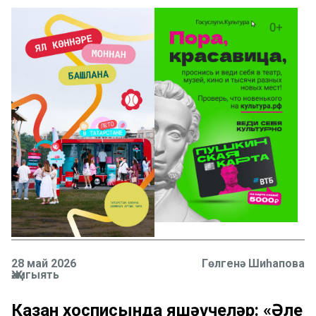
28 май 2026
Гөлгенә Шиһапова
Җәмгыять
Казан хосписында яшәүчеләр: «Әле