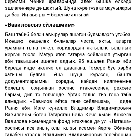
бирелми. Чөнки араларында элек башка өлкәдә
эшләгәннәре дә шактый. Шуңа күрә түзә алмаучылары
да бар. Иң авыры – беренче алты ай.
«Вавиловсыз сөйләшмим»
Баш табиб белән авырулар яшәгән бүлмәләргә үтәбез.
Икешәр кешелек бүлмәләр чиста, якты, аларга
урамнан гына түгел, коридордан яктылык, җылылык
кергән төсле. Матур итеп татарча сөйләшеп утырган
әби тавышын ишетеп алдык. 95 яшьлек Рания әби
биредә инде икенче ел дәвалана. Гомере буе хәрби
хатыны булган. Әнә шуңа күрәсең, башта
документларымны сорады, кайдан килгәнемне
белеште, соңыннан хоспис җитәкчесенең рөхсәте
бармы, дип тә төпченде. Уртак телне тиз генә таба
алмадык. «Вавилов әйтсә генә сөйләшәм», – диде
Рания әби. Изге күңелле Владимир Владимирович
Вавиловны бөтен Татарстан белә. Кече кызы Анжела
Вавилова исемендәге фонд җитәкчесе дә ул. «Наташа»
хосписы исә аның олы кызы исемен йөртә. Әбинең
таләбен үтәдек, Владимир Владимирович телефоннан