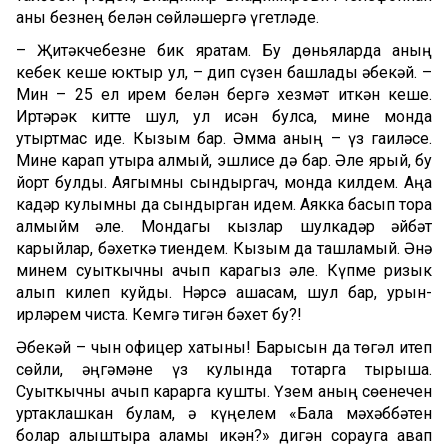
аны безнең белән сөйләшергә үгетләде.
– Җитәкчебезне бик яратам. Бу дөньяларда аның
кебек кеше юктыр ул, – дип сүзен башлады әбекәй. –
Мин – 25 ел ирем белән бергә хезмәт иткән кеше.
Иртәрәк китте шул, ул исән булса, мине монда
утыртмас иде. Кызым бар. Әмма аның – үз гаиләсе.
Мине карап утыра алмый, эшлисе дә бар. Әле ярый, бу
йорт булды. Аягымны сындыргач, монда килдем. Аңа
кадәр кулымны да сындырган идем. Аякка басып тора
алмыйм әле. Мондагы кызлар шулкадәр әйбәт
карыйлар, бәхеткә тиендем. Кызым да ташламый. Әнә
минем суыткычны ачып карагыз әле. Күпме ризык
алып килеп куйды. Нәрсә ашасам, шул бар, урын-
җирләрем чиста. Кемгә тигән бәхет бу?!
Әбекәй – чын офицер хатыны! Барысын да төгәл итеп
сөйли, әңгәмәне үз кулында тотарга тырыша.
Суыткычны ачып карарга кушты. Үзем аның сөенечен
уртаклашкан булам, ә күңелем «Бала мәхәббәтен
болар алыштыра аламы икән?» дигән сорауга җавап