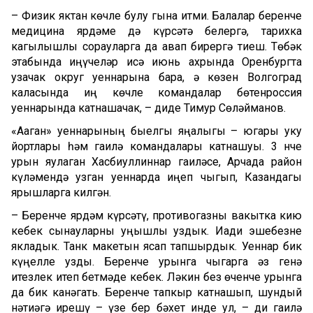
– Физик яктан көчле булу гына җитми. Балалар беренче
медицина ярдәме дә күрсәтә белергә, тарихка
кагылышлы сорауларга да җавап бирергә тиеш. Төбәк
этабында җиңүчеләр исә июнь ахрында Оренбургта
узачак округ уеннарына бара, ә көзен Волгоград
каласында иң көчле командалар бөтенроссия
уеннарында катнашачак, – диде Тимур Сөләйманов.
«Аҗаган» уеннарының быелгы яңалыгы – югары уку
йортлары һәм гаилә командалары катнашуы. 3 нче
урын яулаган Хасбиуллиннар гаиләсе, Арчада район
күләмендә узган уеннарда җиңеп чыгып, Казандагы
ярышларга килгән.
– Беренче ярдәм күрсәтү, противогазны вакытка кию
кебек сынауларны уңышлы уздык. Иҗади эшебезне
якладык. Танк макетын ясап тапшырдык. Уеннар бик
күңелле узды. Беренче урынга чыгарга әз генә
җитезлек җитеп бетмәде кебек. Ләкин без өченче урынга
да бик канәгать. Беренче тапкыр катнашып, шундый
нәтиҗәгә ирешү – үзе бер бәхет инде ул, – ди гаилә