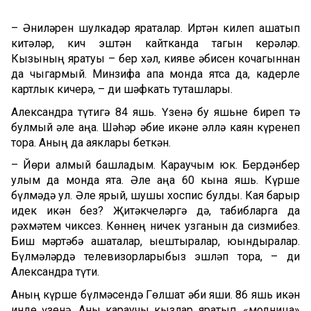
– Әниләрен шулкадәр яраталар. Иртән килеп ашатып
китәләр, кич эштән кайтканда тагын керәләр.
Кызының яратуы – бер хәл, кияве әбисен кочагыннан
да чыгармый. Минзифа апа монда ятса да, кадерле
картлык кичерә, – ди шәфкать туташлары.
Александра түтигә 84 яшь. Үзенә бу яшьне биреп тә
булмый әле аңа. Шәһәр әбие икәне әллә каян күренеп
тора. Аның да аяклары беткән.
– Йөри алмый башладым. Караучым юк. Бердәнбер
улым да монда ята. Әле аңа 60 кына яшь. Күрше
бүлмәдә ул. Әле ярый, шушы хоспис булды. Кая барыр
идек икән без? Җитәкчеләргә дә, табибларга да
рәхмәтем чиксез. Көннең ничек узганын да сизмибез.
Биш мәртәбә ашаталар, җыештыралар, юындыралар.
Бүлмәләрдә телевизорларыбыз эшләп тора, – ди
Александра түти.
Аның күрше бүлмәсендә Гөлшат әби яши. 86 яшь икән
инде үзенә. Аны караучы кызлар яратып, «модница»