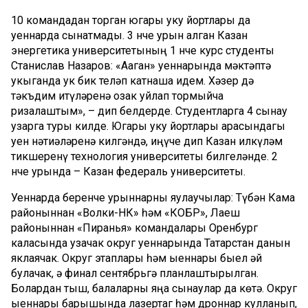
10 командадан торган югары уку йортлары да
уеннарда сынатмады. 3 нче урын алган Казан
энергетика университетының 1 нче курс студенты
Станислав Назаров: «Аҗаган» уеннарында мәктәптә
укыганда ук бик теләп катнаша идем. Хәзер дә
тәкъдим итүләренә озак уйлап тормыйча
ризалаштым», – дип белдерде. Студентларга 4 сынау
узарга туры килде. Югары уку йортлары арасындагы
уен нәтиҗәләренә килгәндә, җиңүче дип Казан илкүләм
тикшеренү технология университеты билгеләнде. 2
нче урында – Казан федераль университеты.
Уеннарда беренче урыннарны яулаучылар: Түбән Кама
районыннан «Волки-НК» һәм «КОБР», Лаеш
районыннан «Пиранья» командалары Оренбург
каласында узачак округ уеннарында Татарстан данын
яклаячак. Округ этаплары һәм җыеннары быел җәй
булачак, ә финал сентябрьгә планлаштырылган.
Болардан тыш, балаларны яңа сынаулар да көтә. Округ
җыеннары барышында лазертаг һәм дроннар кулланып,