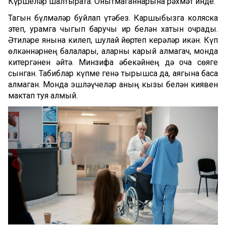
Күршеләр шалтырата. Онытмаганнарына рәхмәт инде.
Тагын бүлмәләр буйлап үтәбез. Каршыбызга коляска
этеп, урамга чыгып баручы ир белән хатын очрады.
Әтиләре янына килеп, шулай йөртеп керәләр икән. Күп
өлкәннәрнең балалары, аларны карый алмагач, монда
китергәнен әйтә. Минзифа әбекәйнең дә оча сөяге
сынган. Табиблар күпме генә тырышса да, аягына баса
алмаган. Монда эшләүчеләр аның кызы белән киявен
мактап туя алмый.