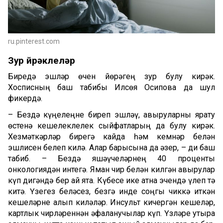
ru.pinterest.com
Зур йөрәклеләр
Биредә эшләр өчен йөрәгең зур булу кирәк.
Хосписның баш табибы Илсөя Осипова да шул
фикердә.
– Бездә күңелеңне биреп эшләү, авыруларны ярату
өстенә кешелеклелек сыйфатларың да булу кирәк.
Хезмәткәрләр бирегә кайда һәм кемнәр белән
эшлисен белеп килә. Алар барысына да әзер, – ди баш
табиб. – Бездә яшәүчеләрнең 40 проценты
онкологиядән интегә. Яман чир белән килгән авырулар
күп дигәндә бер ай ята. Күбесе ике атна эчендә үлеп тә
китә. Үзегез беләсез, безгә инде соңгы чиккә җиткән
кешеләрне алып киләләр. Инсульт кичергән кешеләр,
картлык чирләреннән җәфаланучылар күп. Үзләре утыра