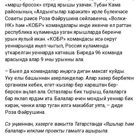
«марш-бросок» отряд ярышы узачак. Түбән Кама
районының «Алдынгылар хәрәкәте» җирле бүлекчәсе
Советы рәисе Роза Фәйрушина сөйләвенчә, «Волки-
НК» һәм «КОБР» командалары инде икенче ел рәттән
республика күләмендә узган ярышларда беренче
урын яулый икән. «КОБР» командасы исә округ
уеннарында җиңеп чыгып, Россия күләмендә
үткәрелгән уеннарда катнаша. Биредә 96 команда
арасында алар 9 нчы урынны ала.
– Быел да командалар җиңәргә дигән максат куйды.
Уку елы башыннан әзерләнделәр. Алар хәзер бербөтен
организм кебек, егет-кызлар бер караштан бер-
берсен аңлап ала. Остазлары бик тырыш, балаларга
бар яклап ярдәм итә. Балалар өчен мондый уеннар бик
кирәк, чөнки алар туган илгә мәхәббәт уята, – диде
Роза Фәйрушина.
Сүз уңаеннан, хәзерге вакытта Татарстанда «Яшьләр һәм
балалар» илкүләм проекты гамәлгә ашырыла.