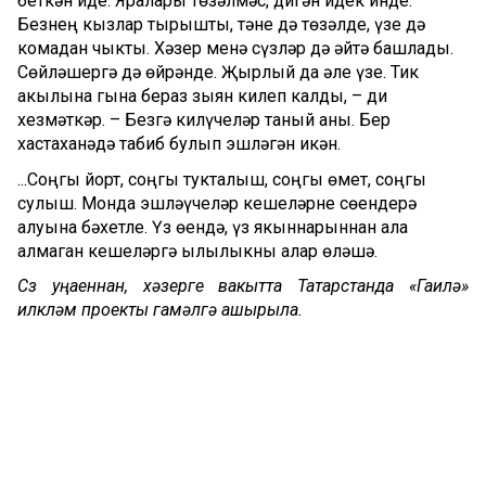
беткән иде. Яралары төзәлмәс, дигән идек инде.
Безнең кызлар тырышты, тәне дә төзәлде, үзе дә
комадан чыкты. Хәзер менә сүзләр дә әйтә башлады.
Сөйләшергә дә өйрәнде. Җырлый да әле үзе. Тик
акылына гына бераз зыян килеп калды, – ди
хезмәткәр. – Безгә килүчеләр таный аны. Бер
хастаханәдә табиб булып эшләгән икән.
...Соңгы йорт, соңгы тукталыш, соңгы өмет, соңгы
сулыш. Монда эшләүчеләр кешеләрне сөендерә
алуына бәхетле. Үз өендә, үз якыннарыннан ала
алмаган кешеләргә җылылыкны алар өләшә.
Сүз уңаеннан, хәзерге вакытта Татарстанда «Гаилә»
илкүләм проекты гамәлгә ашырыла.