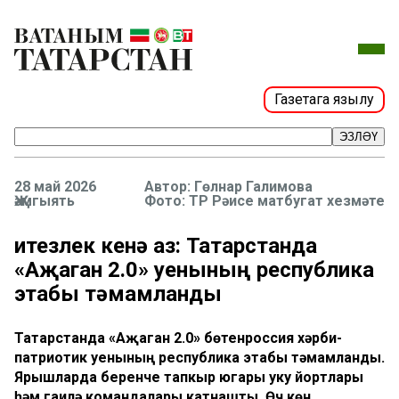
Газетага язылу
ЭЗЛӘҮ
28 май 2026
Гөлнар Галимова
Җәмгыять
Фото: ТР Рәисе матбугат хезмәте
Җитезлек кенә аз: Татарстанда
«Аҗаган 2.0» уенының республика
этабы тәмамланды
Татарстанда «Аҗаган 2.0» бөтенроссия хәрби-
патриотик уенының республика этабы тәмамланды.
Ярышларда беренче тапкыр югары уку йортлары
һәм гаилә командалары катнашты. Өч көн