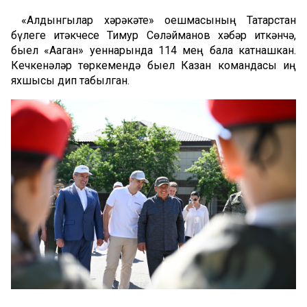
«Алдынгылар хәрәкәте» оешмасының Татарстан
бүлеге җитәкчесе Тимур Сөләйманов хәбәр иткәнчә,
быел «Аҗаган» уеннарында 114 мең бала катнашкан.
Кечкенәләр төркемендә быел Казан командасы иң
яхшысы дип табылган.