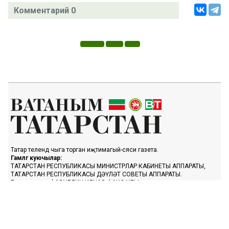
Комментарий 0
Татар телендә чыга торган иҗтимагый-сәяси газета.
Гамәлгә куючылар:
ТАТАРСТАН РЕСПУБЛИКАСЫ МИНИСТРЛАР КАБИНЕТЫ АППАРАТЫ,
ТАТАРСТАН РЕСПУБЛИКАСЫ ДӘҮЛӘТ СОВЕТЫ АППАРАТЫ.
Баш мөхәррир ФАЗУЛЛИН ИЛНАЗ ФАИС УЛЫ.
Газета Элемтә, мәгълүмати технологияләр һәм массакүләм
коммуникацияләр өлкәсендә күзәтчелек буенча федераль хезмәтенең
Татарстан Республикасы буенча идарәсендә теркәлгән. Теркәлү
таныклыгы: ПИ № ТУ16-01758, 23.08.2023.
«Ватаным Татарстан» газетасы сайтыннан материалларны