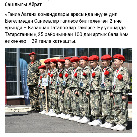
башлыгы Айрат.
«Гаилә Аҗаган» командалары арасында җиңүче дип
Бөгелмәдән Саниевлар гаиләсе билгеләнгән. 2 нче
урында – Казаннан Гатаповлар гаиләсе. Бу уеннарда
Татарстанның 25 районыннан 100 дән артык бала һәм
өлкәннәр – 29 гаилә катнашты.