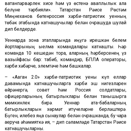
ватанпәрвәрлек хисе һәм үз өстенә җаваплылык ала
белүне тәрбияли». Татарстан Рәисе Рөстәм
Миңнеханов бөтенроссия хәрби-патриотик уенның
төбәк этабында катнашучылар белән очрашуда шулай
дип белдерде.
Уеннарда зона этапларында җиңүгә ирешкән белем
йортларының җыелма командалары катнашты. Һәр
команда 10 кешедән тора, аларның һәрберсенең үз
вазыйфасы бар: табиб, командир, БПЛА операторы,
хәрби хәбәрче, элемтәче һәм башкалар.
– «Аҗаган 2.0» хәрби-патриотик уены күп еллар
дәвамында катнашучыларга хәрби эш нигезләрен
өйрәнергә, совет һәм Россия солдатлары,
офицерларының батырлыклары белән танышырга
мөмкинлек бирә. Уеннар ата-бабаларның
батырлыкларын хөрмәт итүчеләрне берләштерә.
Бүген, илебез яңа сынаулар белән очрашканда, бу чара
аеруча әһәмияткә ия, – дип сәламләде Татарстан Рәисе
катнашучыларны.