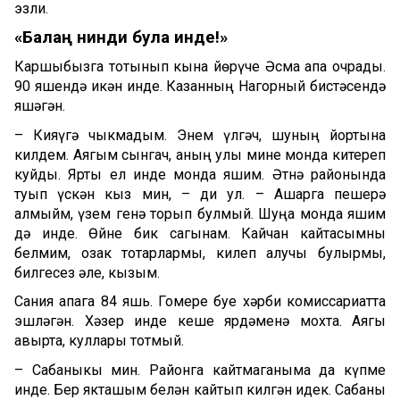
эзли.
«Балаң нинди була инде!»
Каршыбызга тотынып кына йөрүче Әсма апа очрады.
90 яшендә икән инде. Казанның Нагорный бистәсендә
яшәгән.
– Кияүгә чыкмадым. Энем үлгәч, шуның йортына
килдем. Аягым сынгач, аның улы мине монда китереп
куйды. Ярты ел инде монда яшим. Әтнә районында
туып үскән кыз мин, – ди ул. – Ашарга пешерә
алмыйм, үзем генә торып булмый. Шуңа монда яшим
дә инде. Өйне бик сагынам. Кайчан кайтасымны
белмим, озак тотарлармы, килеп алучы булырмы,
билгесез әле, кызым.
Сания апага 84 яшь. Гомере буе хәрби комиссариатта
эшләгән. Хәзер инде кеше ярдәменә мохтаҗ. Аягы
авырта, куллары тотмый.
– Сабаныкы мин. Районга кайтмаганыма да күпме
инде. Бер якташым белән кайтып килгән идек. Сабаны