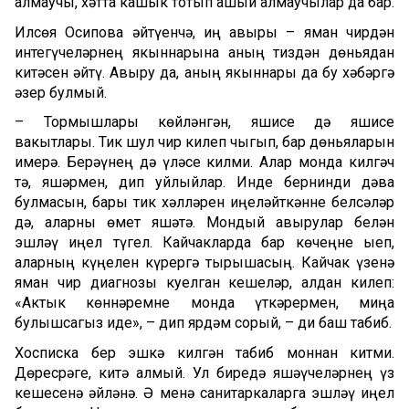
алмаучы, хәтта кашык тотып ашый алмаучылар да бар.
Илсөя Осипова әйтүенчә, иң авыры – яман чирдән
интегүчеләрнең якыннарына аның тиздән дөньядан
китәсен әйтү. Авыру да, аның якыннары да бу хәбәргә
әзер булмый.
– Тормышлары көйләнгән, яшисе дә яшисе
вакытлары. Тик шул чир килеп чыгып, бар дөньяларын
җимерә. Берәүнең дә үләсе килми. Алар монда килгәч
тә, яшәрмен, дип уйлыйлар. Инде бернинди дәва
булмасын, бары тик хәлләрен җиңеләйткәнне белсәләр
дә, аларны өмет яшәтә. Мондый авырулар белән
эшләү җиңел түгел. Кайчакларда бар көчеңне җыеп,
аларның күңелен күрергә тырышасың. Кайчак үзенә
яман чир диагнозы куелган кешеләр, алдан килеп:
«Актык көннәремне монда үткәрермен, миңа
булышсагыз иде», – дип ярдәм сорый, – ди баш табиб.
Хосписка бер эшкә килгән табиб моннан китми.
Дөресрәге, китә алмый. Ул биредә яшәүчеләрнең үз
кешесенә әйләнә. Ә менә санитаркаларга эшләү җиңел