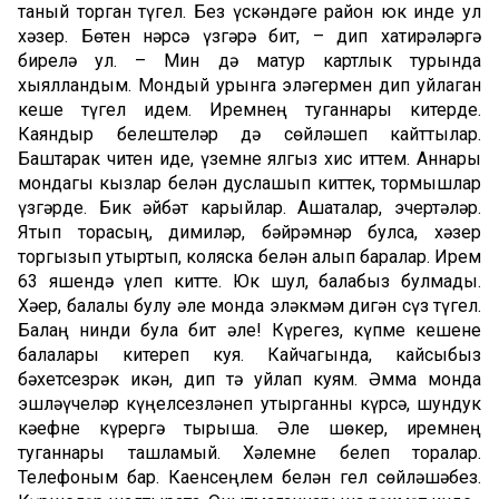
таный торган түгел. Без үскәндәге район юк инде ул
хәзер. Бөтен нәрсә үзгәрә бит, – дип хатирәләргә
бирелә ул. – Мин дә матур картлык турында
хыялландым. Мондый урынга эләгермен дип уйлаган
кеше түгел идем. Иремнең туганнары китерде.
Каяндыр белештеләр дә сөйләшеп кайттылар.
Баштарак читен иде, үземне ялгыз хис иттем. Аннары
мондагы кызлар белән дуслашып киттек, тормышлар
үзгәрде. Бик әйбәт карыйлар. Ашаталар, эчертәләр.
Ятып торасың, димиләр, бәйрәмнәр булса, хәзер
торгызып утыртып, коляска белән алып баралар. Ирем
63 яшендә үлеп китте. Юк шул, балабыз булмады.
Хәер, балалы булу әле монда эләкмәм дигән сүз түгел.
Балаң нинди була бит әле! Күрегез, күпме кешене
балалары китереп куя. Кайчагында, кайсыбыз
бәхетсезрәк икән, дип тә уйлап куям. Әмма монда
эшләүчеләр күңелсезләнеп утырганны күрсә, шундук
кәефне күрергә тырыша. Әле шөкер, иремнең
туганнары ташламый. Хәлемне белеп торалар.
Телефоным бар. Каенсеңлем белән гел сөйләшәбез.