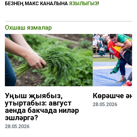
БЕЗНЕҢ МАКС КАНАЛЫНА
ЯЗЫЛЫГЫЗ
!
Охшаш язмалар
Уңыш җыябыз,
Көрәшче ән
утыртабыз: август
28.05.2026
аенда бакчада ниләр
эшләргә?
28.05.2026