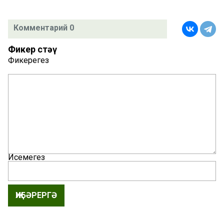
Комментарий 0
Фикер өстәү
Фикерегез
Исемегез
ҖИБӘРЕРГӘ