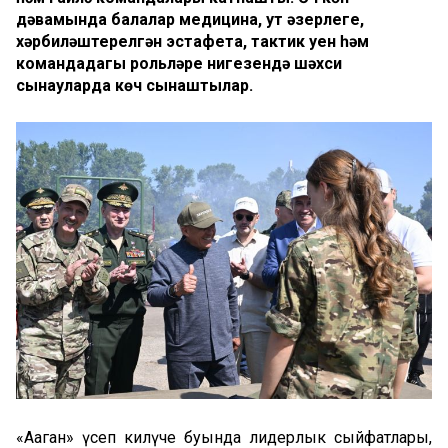
дәвамында балалар медицина, ут әзерлеге,
хәрбиләштерелгән эстафета, тактик уен һәм
командадагы рольләре нигезендә шәхси
сынауларда көч сынаштылар.
«Аҗаган» үсеп килүче буында лидерлык сыйфатлары,