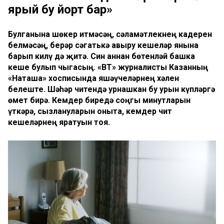
ярый бу йорт бар»
Булганына шөкер итмәсәң, сәламәтлекнең кадерен
белмәсәң, берәр сәгатькә авыру кешеләр янына
барып килү дә җитә. Син аннан бөтенләй башка
кеше булып чыгасың. «ВТ» журналисты Казанның
«Наташа» хосписында яшәүчеләрнең хәлен
белеште. Шәһәр читендә урнашкан бу урын күпләргә
өмет бирә. Кемдер биредә соңгы минутларын
үткәрә, сызлануларын оныта, кемдер чит
кешеләрнең яратуын тоя.