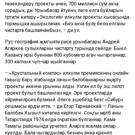
төзекләндерү проекты өчен, 700 миллион сум акча
сорадык, ди. Урынбасар әйтүенчә, әлеге елга буйларын
тәртипкә китерү «Экология» илкүләм проекты кысасында
тормышка ашырылачак. «Без акча булу белән елганы
чистарта башлаячакбыз», – ди ул.
Рус-география җәмгыяте рәисе урынбасары Андрей
Агарков сулыкларны чистарту турында сөйләде. Быел
Казансу яры буеннан 800 кубометр агач чыгарганнар,
300 капчык чүп-чар җыйганнар.
– «Хрустальный компас» илкүләм премиясенең онлайн
тавыш бирү этабында лачын-балобаннарны яңарту
проекты икенче урынны алды. Узган ел бу эш пилот
проект булып башланган иде. Эре проектларда
хәйриячеләрсез булмый. Әлеге эшебездә безгә «Сибур»
оешмасы ярдәм итте, – ди Егор Тарнавский. – Лачын-
балобан Кызыл китапка кертелгән. Соңгы мәртәбә аны
Татарстанда 1974 елда очраткан булганнар. Кама
Тамагы районында үрчетелә. Аларга ясалма оялар
куелды. Бала чыгардылар, безнең якка әкренләп