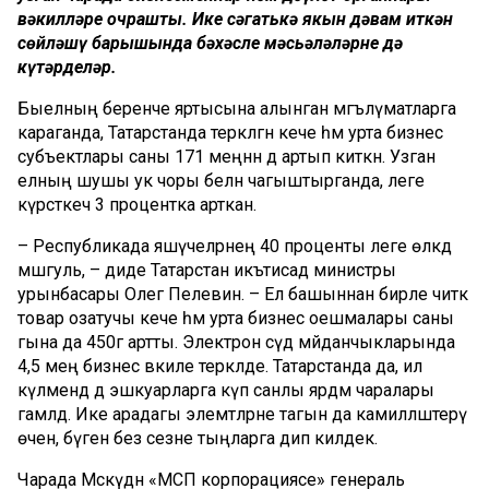
вәкилләре очрашты. Ике сәгатькә якын дәвам иткән
сөйләшү барышында бәхәсле мәсьәләләрне дә
күтәрделәр.
Быелның беренче яртысына алынган мәгълүматларга
караганда, Татарстанда теркәлгән кече һәм урта бизнес
субъектлары саны 171 меңнән дә артып киткән. Узган
елның шушы ук чоры белән чагыштырганда, әлеге
күрсәткеч 3 процентка арткан.
– Республикада яшәүчеләрнең 40 проценты әлеге өлкәдә
мәшгуль, – диде Татарстан икътисад министры
урынбасары Олег Пелевин. – Ел башыннан бирле читкә
товар озатучы кече һәм урта бизнес оешмалары саны
гына да 450гә артты. Электрон сәүдә мәйданчыкларында
4,5 мең бизнес вәкиле теркәлде. Татарстанда да, ил
күләмендә дә эшкуарларга күп санлы ярдәм чаралары
гамәлдә. Ике арадагы элемтәләрне тагын да камилләштерү
өчен, бүген без сезне тыңларга дип килдек.
Чарада Мәскәүдән «МСП корпорациясе» генераль