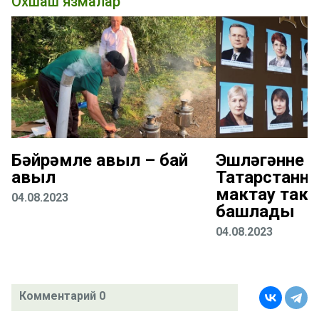
Охшаш язмалар
Бәйрәмле авыл – бай
Эшләгәнне кү
авыл
Татарстанн
мактау так
04.08.2023
башлады
04.08.2023
Комментарий 0