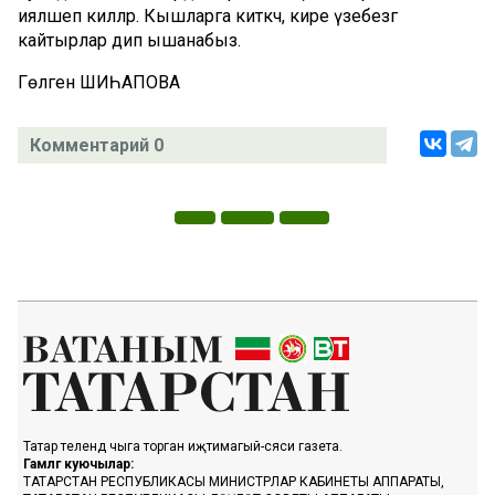
ияләшеп киләләр. Кышларга киткәч, кире үзебезгә
кайтырлар дип ышанабыз.
Гөлгенә ШИҺАПОВА
Комментарий 0
Татар телендә чыга торган иҗтимагый-сәяси газета.
Гамәлгә куючылар:
ТАТАРСТАН РЕСПУБЛИКАСЫ МИНИСТРЛАР КАБИНЕТЫ АППАРАТЫ,