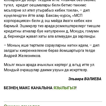
түгел, ә кредит оешмалары белән бетмәс-төкәнмәс
мәсьәләләрне хәл итеп утырабыз кебек тоела», – дип
күңелендәген әйтте алар. Баксаң-күрсәң, «МСП
корпорациясе» белән дә эш майда йөзгән кебек кенә
бармый. Эшмәкәрләр тиз арада рәсмиләштерелергә тиешле
кредитны атналар буе көтүләреннән дә, Мәскәүдән, гомумән
дә, бернинди җавап хаты ала алмаудан да зарланды.
– Моның ише төртмәле сорауларны көткән идем, – дип
залдагы киеренкелекне бераз йомшартырга теләде
Андрей Железняков.
Мәсьәләгә якын арада ачыклык кертергә дә вәгъдә итте ул.
Мондый очрашулар даими узуын да искәрттеләр.
Эльвира ВӘЛИЕВА
БЕЗНЕҢ МАКС КАНАЛЫНА
ЯЗЫЛЫГЫЗ
!