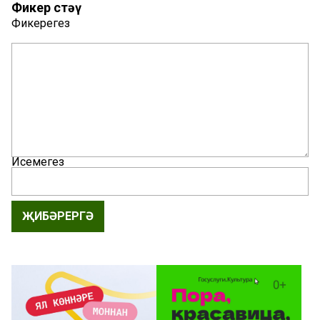
Фикер өстәү
Фикерегез
Исемегез
ҖИБӘРЕРГӘ