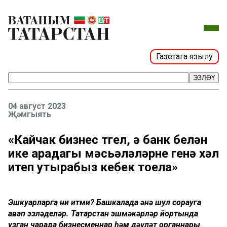
Газетага язылу
ЭЗЛӘҮ
04 август 2023
Җәмгыять
«Кайчак бизнес түгел, ә банк белән
ике арадагы мәсьәләләрне генә хәл
итеп утырабыз кебек тоела»
Эшкуарларга ни җитми? Башкалада әнә шул сорауга
җавап эзләделәр. Татарстан эшмәкәрләр йортында
узган чарада бизнесменнар һәм дәүләт органнары