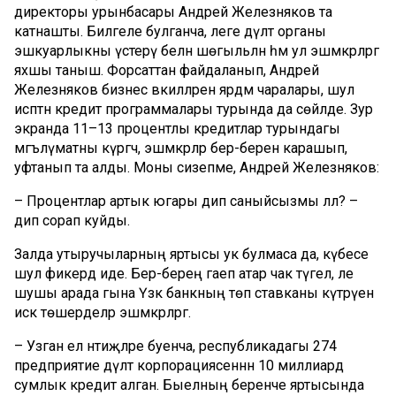
директоры урынбасары Андрей Железняков та
катнашты. Билгеле булганча, әлеге дәүләт органы
эшкуарлыкны үстерү белән шөгыльләнә һәм ул эшмәкәрләргә
яхшы таныш. Форсаттан файдаланып, Андрей
Железняков бизнес вәкилләренә ярдәм чаралары, шул
исәптән кредит программалары турында да сөйләде. Зур
экранда 11–13 процентлы кредитлар турындагы
мәгълүматны күргәч, эшмәкәрләр бер-беренә карашып,
уфтанып та алды. Моны сизепме, Андрей Железняков:
– Процентлар артык югары дип саныйсызмы әллә? –
дип сорап куйды.
Залда утыручыларның яртысы ук булмаса да, күбесе
шул фикердә иде. Бер-береңә гаеп атар чак түгел, әле
шушы арада гына Үзәк банкның төп ставканы күтәрүен
искә төшерделәр эшмәкәрләргә.
– Узган ел нәтиҗәләре буенча, республикадагы 274
предприятие дәүләт корпорациясеннән 10 миллиард
сумлык кредит алган. Быелның беренче яртысында