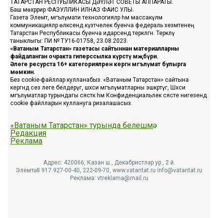
ТАТАРСТАН РЕСПУБЛИКАСЫ ДӘҮЛӘТ СОВЕТЫ АППАРАТЫ.
Баш мөхәррир ФАЗУЛЛИН ИЛНАЗ ФАИС УЛЫ.
Газета Элемтә, мәгълүмати технологияләр һәм массакүләм
коммуникацияләр өлкәсендә күзәтчелек буенча федераль хезмәтенең
Татарстан Республикасы буенча идарәсендә теркәлгән. Теркәлү
таныклыгы: ПИ № ТУ16-01758, 23.08.2023.
«Ватаным Татарстан» газетасы сайтыннан материалларны
файдаланган очракта гиперссылка күрсәтү мәҗбүри.
Әлеге ресурста 16+ категорияләренә кергән мәгълүмат булырга
мөмкин.
Без cookie-файллар кулланабыз. «Ватаным Татарстан» сайтына
кергәндә сез әлеге белдерүгә, шәхси мәгълүматларны эшкәртүгә, Шәхси
мәгълүматлар турындагы сәясәткә һәм Конфиденциальлек сәясәте нигезендә
cookie файлларын куллануга ризалашасыз.
«Ватаным Татарстан» турында белешмә
Редакция
Реклама
Адрес: 420066, Казан ш., Декабристлар ур., 2 й.
Элемтә: 8 917 927-00-40, 222-09-70, www.vatantat.ru info@vatantat.ru
Реклама: vtreklama@mail.ru