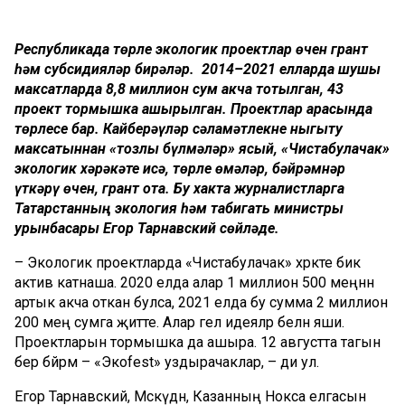
Республикада төрле экологик проектлар өчен грант
һәм субсидияләр бирәләр. 2014–2021 елларда шушы
максатларда 8,8 миллион сум акча тотылган, 43
проект тормышка ашырылган. Проектлар арасында
төрлесе бар. Кайберәүләр сәламәтлекне ныгыту
максатыннан «тозлы бүлмәләр» ясый, «Чистабулачак»
экологик хәрәкәте исә, төрле өмәләр, бәйрәмнәр
үткәрү өчен, грант ота. Бу хакта журналистларга
Татарстанның экология һәм табигать министры
урынбасары Егор Тарнавский сөйләде.
– Экологик проектларда «Чистабулачак» хәрәкәте бик
актив катнаша. 2020 елда алар 1 миллион 500 меңнән
артык акча откан булса, 2021 елда бу сумма 2 миллион
200 мең сумга җитте. Алар гел идеяләр белән яши.
Проектларын тормышка да ашыра. 12 августта тагын
бер бәйрәм – «Экоfest» уздырачаклар, – ди ул.
Егор Тарнавский, Мәскәүдән, Казанның Нокса елгасын