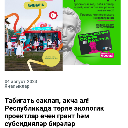
04 август 2023
Яңалыклар
Табигать саклап, акча ал!
Республикада төрле экологик
проектлар өчен грант һәм
субсидияләр бирәләр