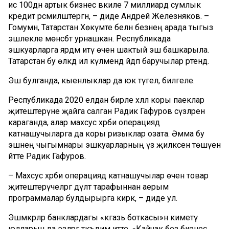
исә 100дән артык бизнес вәкиле 7 миллиард сумлык
кредит рәсмиләштергән, – диде Андрей Железняков. –
Гомумән, Татарстан Хөкүмәте белән безнең арада тыгыз
эшлекле мөнәсәбәт урнашкан. Республикада
эшкуарларга ярдәм итү өчен шактый эш башкарыла.
Татарстан бу өлкәдә ил күләмендә әйдәп баручылар рәтендә.
Эш булганда, кыенлыклар да юк түгел, билгеле.
Республикада 2020 елдан бирле хәләл коры паеклар
җитештерүне җайга салган Радик Гафуров сүзләренә
караганда, алар махсус хәрби операциядә
катнашучыларга да коры ризыклар озата. Әмма бу
эшнең чыгымнары эшкуарларның үз җилкәсенә төшүен
әйтте Радик Гафуров.
– Махсус хәрби операциядә катнашучылар өчен товар
җитештерүчеләргә дәүләт тарафыннан аерым
программалар булдырырга кирәк, – диде ул.
Эшмәкәрләр банклардагы «кәгазь боткасы»н киметү
юлларын да эзләргә тәкъдим итте. «Кайчак без бизнес