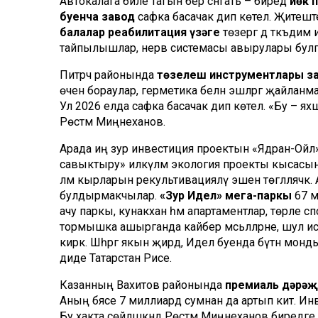
Автокалага бәйле тагын бер сәнәгать – биредә
йөк 
буенча завод
сафка басачак дип көтелә. Җитешт
балалар реабилитация үзәге
төзергә дә тәкъдим
тайпылышлар, нерв системасы авырулары булган
Питрәч районында
төзелеш инструментлары з
өчен бораулар, герметика белән эшләргә җайланм
Ул 2026 елда сафка басачак дип көтелә. «Бу – я
Рөстәм Миңнеханов.
Арада иң зур инвестиция проектын «Ядран-Ойл»
савыктыру» илкүләм экология проекты кысасынд
ләм кырларын рекультивацияләү эшен төгәлләячәк.
булдырмакчылар.
«Зур Идел» мега-паркы
67 м
ачу паркы, кунакханә һәм апартаментлар, төрле с
тормышка ашырганда кайбер мәсьәләләрне, шул исә
кирәк. Шәһәргә якын җирдә, Идел буенда бүтән мо
диде Татарстан Рәисе.
Казанның Вахитов районында
премиаль дәрәҗ
Аның бәясе 7 миллиард сумнан да артып китә. И
Бу хакта сөйләшкәндә Рөстәм Миңнеханов биредәге 