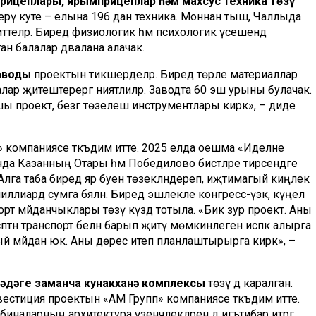
прицеплары, ярымприцеплар һәм махсус техника төзү
ерү куәте – елына 196 данә техника. Моннан тыш, Чаллыда
 иттеләр. Биредә физиологик һәм психологик үсешендә
 балалар дәвалана алачак.
аводы
проектын тикшерделәр. Биредә төрле материаллар
алар җитештерергә ниятлиләр. Заводта 60 эш урыны булачак.
хшы проект, безгә төзелеш инструментлары кирәк», – диде
 компаниясе тәкъдим итте. 2025 елда оешма «Иделне
а Казанның Отары һәм Победилово бистәләре тирәсендәге
 Алга таба биредә яр буен төзекләндереп, иҗтимагый киңлек
иллиард сумга бәяләнә. Биредә эшлекле конгресс-үзәк, күңел
порт мәйданчыклары төзү күздә тотыла. «Бик зур проект. Аны
птән транспорт белән барып җитү мөмкинлеген исәпкә алырга
ндый мәйдан юк. Аны дөрес итеп планлаштырырга кирәк», –
әдәге
заманча кунакханә комплексы
төзү дә каралган.
нвестиция проектын «АМ Групп» компаниясе тәкъдим итте.
биналарның архитектура үзенчәлекләренә дә игътибар итәргә