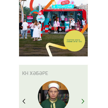
КӨН ХӘБӘРЕ
ар акча