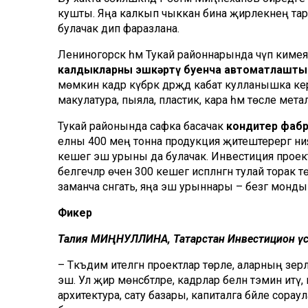
кушты. Яңа калкып чыккан бина җирлекнең тари
булачак дип фаразлана.
Лениногорск һәм Тукай районнарында чүп кимеячә
калдыкларны эшкәртү буенча автоматлашты
мөмкин кадәр күбрәк дәрәҗәдә кабат кулланышка к
макулатура, пыяла, пластик, кара һәм төсле мет
Тукай районында сафка басачак
кондитер фаб
елны 400 мең тонна продукция җитештерергә ния
кешегә эш урыны да булачак. Инвестиция проек
белгечләр өчен 300 кешегә исәпләнгән тулай торак 
заманча сәнәгать, яңа эш урыннары – безгә монд
Фикер
Талия МИҢНУЛЛИНА, Татарстан Инвестицион үс
– Тәкъдим ителгән проектлар төрле, аларның әзер
эш. Ул җир мөнәсәбәтләре, кадрлар белән тәэмин ит
архитектура, сату базары, капиталга бәйле сораул