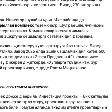
хи «йөзе»нә туры килергә тиеш! Биредә 270 эш урыны
к. Инвестор шулай вәгъдә итә. Ике районда да
рылган комплекс
төземәкчеләр. Шул рәвешле, чүп-чарны
ертергә ниятлиләр. Комплекслар икенчел чималны
алл эшкәртүче оешмаларга озатачак дип фаразлана.
рикасы
җитештерү куәтен арттыруга йөз тотачак. Биредә
тлиләр. Завод 2026 елда эшли башлаячак дип көтелә. 600
тын тәкъдим иткән «Эссен Продакшн АГ» компаниясе
төзү фикерен дә җиткерде. «Хупларга тәкъдим итәм. Зур
ый проектлар кирәк», – диде Рөстәм Миңнеханов.
еш агентлыгы җитәкчесе:
лек дәрәҗәсе дә аерыла. Инвестиция проекты – бик катлаулы
ү, инженер челтәрләр үткәрү, проектлаштыру, төзелеш,
арга бәйле. Гомумән алганда, тәкъдим ителгән проектларның