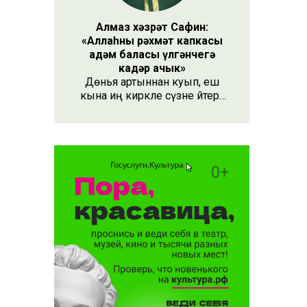
сәбәп
Алмаз хәзрәт Сафин:
 алачак
«Аллаһның рәхмәт капкасы
адәм баласы үлгәнчегә
кадәр ачык»
Дөнья артыннан куып, еш
кына иң кирәкле сүзне әйтергә
онытабыз. «Рәхмәт» сүзе бу.
Әлеге сүзне күршең яки
дустыңа гына түгел, Аллаһы
Тәгаләгә дә әйтү тиешле, чөнки
кеше бөтен яшәеше, барлыгы
белән Аңа бурычлы.