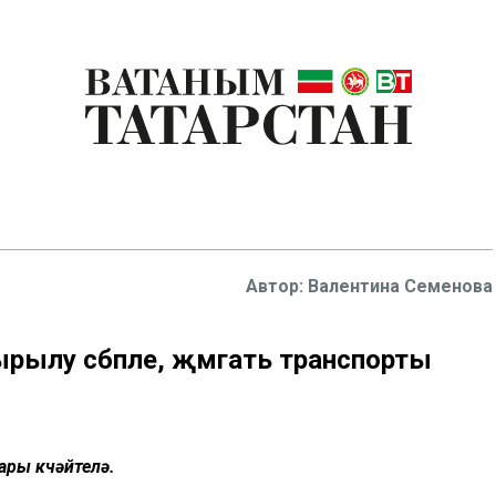
Валентина Семенова
ылу сәбәпле, җәмәгать транспорты
ары көчәйтелә.