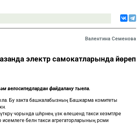
Валентина Семенова
занда электр самокатларында йөреп
һәм велосипедлардан файдалану тыела.
арыла. Бу хакта башкалабызның Башкарма комитеты
ән.
кәрү чорында шәһәрнең үзәк өлешендә такси хезмәтләре
үләр исемлеге белән такси агрегаторларының рәсми