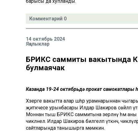
барысы да хупланды.
Комментарий 0
14 октябрь 2024
Яңалыклар
БРИКС саммиты вакытында Ка
булмаячак
Казанда 19-24 октябрьдә прокат самокатлары 
Хәзерге вакытта алар шәһәр урамнарыннан чыг
җитәкчесе урынбасары Илдар Шакиров сөйләп үтк
Моннан тыш БРИКС саммитына әзерләнү һәм аны үт
чикләнелә. Илдар Шакиров билгеләп үткәнчә, чиклә
сайтларында танышырга мөмкин.