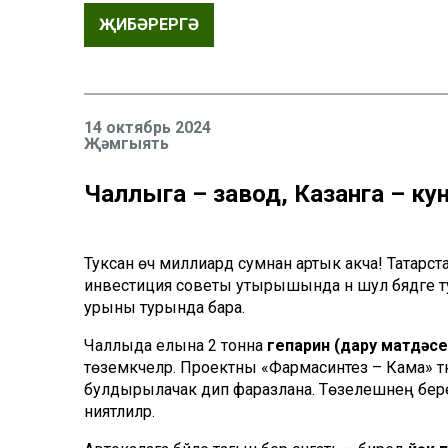
ҖИБӘРЕРГӘ
14 октябрь 2024
Җәмгыять
Чаллыга – завод, Казанга – кун
Туксан өч миллиард сумнан артык акча! Татарста
инвестиция советы утырышында әнә шул бәядәге 
урыны турында бара.
Чаллыда елына 2 тонна
гепарин (дару матдәс
төземәкчеләр. Проектны «Фармасинтез – Кама» тә
булдырылачак дип фаразлана. Төзелешнең берен
ниятлиләр.