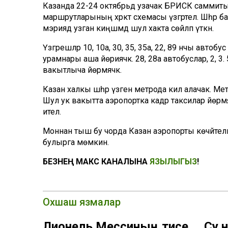
Казанда 22-24 октябрьдә узачак БРИСК саммиты
маршрутларының хәрәкәт схемасы үзгәртелә. Шәһ
мэриядә узган киңәшмәдә шул хакта сөйләп үткән.
Үзгәрешләр 10, 10а, 30, 35, 35а, 22, 89 нчы авт
урамнары аша йөриячәк. 28, 28а автобуслар, 2, 3. 
вакытлыча йөрмәячәк.
Казан халкы шәһәр үзәгенә метрода килә алачак. Мет
Шул ук вакытта аэропортка кадәр таксилар йөрм
ителә.
Моннан тыш бу чорда Казан аэропорты көчәйтелгә
булырга мөмкин.
БЕЗНЕҢ МАКС КАНАЛЫНА
ЯЗЫЛЫГЫЗ
!
Охшаш язмалар
Лионель Мессиның әтисе
Су 