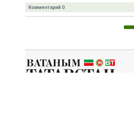
Комментарий 0
Татар телендә чыга торган иҗтимагый-сәяси газета.
Гамәлгә куючылар:
ТАТАРСТАН РЕСПУБЛИКАСЫ МИНИСТРЛАР КАБИНЕТЫ АППАР
ТАТАРСТАН РЕСПУБЛИКАСЫ ДӘҮЛӘТ СОВЕТЫ АППАРАТЫ.
Баш мөхәррир ФАЗУЛЛИН ИЛНАЗ ФАИС УЛЫ.
Газета Элемтә, мәгълүмати технологияләр һәм массакүләм коммун
Татарстан Республикасы буенча идарәсендә теркәлгән. Теркәлү 
«Ватаным Татарстан» газетасы сайтыннан материалларны фа
Әлеге ресурста 16+ категорияләренә кергән мәгълүмат булыр
Без cookie-файллар кулланабыз. «Ватаным Татарстан» сайтына ке