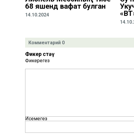
68 яшендә вафат булган
Уку
«ВТ
14.10.2024
14.10
Комментарий 0
Фикер өстәү
Фикерегез
Исемегез