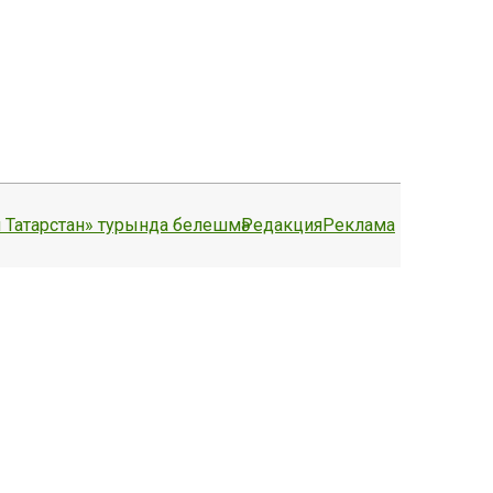
 Татарстан» турында белешмә
Редакция
Реклама