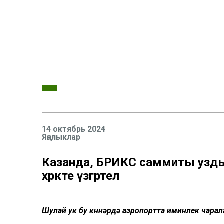
14 октябрь 2024
Яңалыклар
Казанда, БРИКС саммиты уздыр
хәрәкәте үзгәртелә
Шулай ук бу көннәрдә аэропортта иминлек чарал