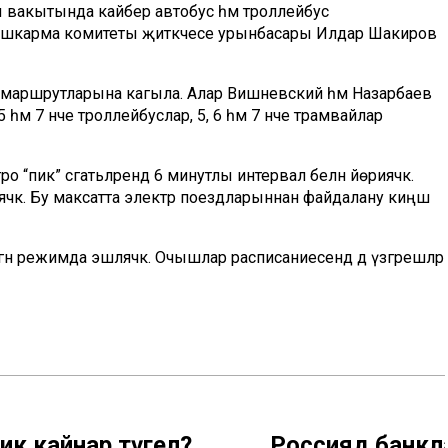
 вакытында кайбер автобус һәм троллейбус
әр башкарма комитеты җитәкчесе урынбасары Илдар Шакиров
обус маршрутларына кагыла. Алар Вишневский һәм Назарбаев
5 һәм 7 нче троллейбуслар, 5, 6 һәм 7 нче трамвайлар
ро “пик” сәгатьләрендә 6 минутлы интервал белән йөриячәк.
әячәк. Бу максатта электр поездларыннан файдалану киңәш
н режимда эшләячәк. Очышлар расписаниесендә дә үзгәрешләр
ник кайнар түгел?
Россиядә банкл