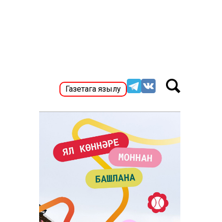
Газетага язылу