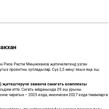
акханә
н Рәисе Рөстәм Миңнеханов җитәкчелегендә узган
тугыз проектны хупладылар. Сүз 2,5 меңгә якын яңа эш
е) җитештерүче заманча сәнәгать комплексы
къдим итте. Сәнәгать мәйданында 29 эш урыны
че чиратын – 2025 елда, икенчесен 2027 елда тәмамларга