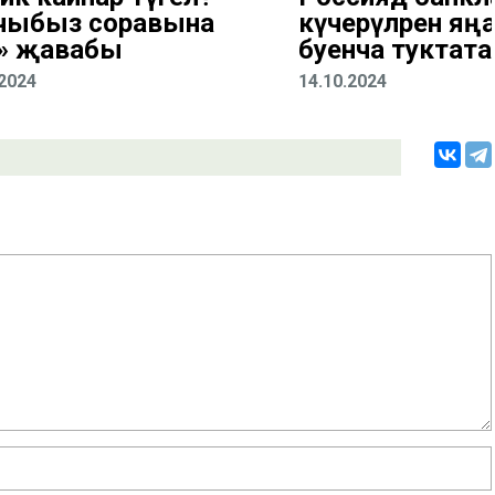
чыбыз соравына
күчерүләрен яңа 
» җавабы
буенча туктата
.2024
14.10.2024