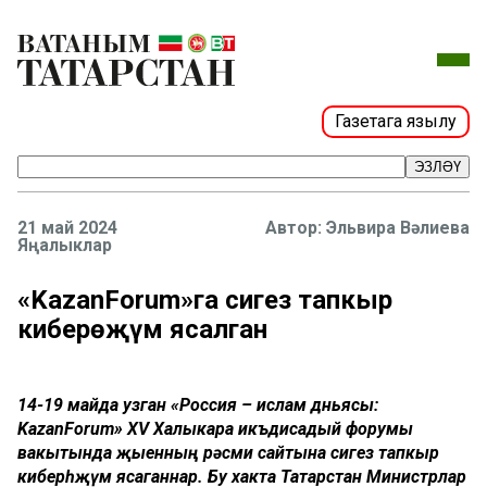
Газетага язылу
ЭЗЛӘҮ
21 май 2024
Эльвира Вәлиева
Яңалыклар
«KazanForum»га сигез тапкыр
киберһөҗүм ясалган
14-19 майда узган «Россия – ислам дөньясы:
KazanForum» XV Халыкара икъдисадый форумы
вакытында җыенның рәсми сайтына сигез тапкыр
киберһөҗүм ясаганнар. Бу хакта Татарстан Министрлар