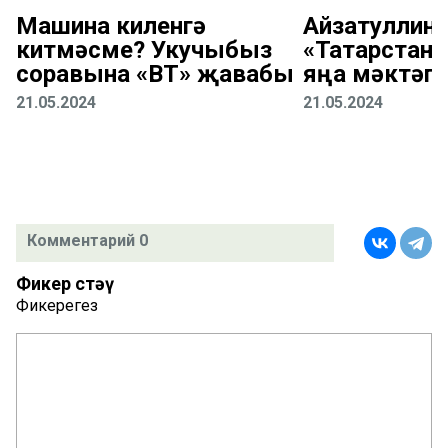
Машина киленгә
Айзатуллин:
китмәсме? Укучыбыз
«Татарстан
соравына «ВТ» җавабы
яңа мәктәп
21.05.2024
21.05.2024
Комментарий 0
Фикер өстәү
Фикерегез