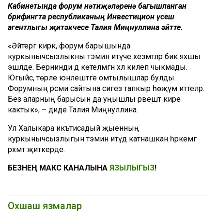
Кабинетында форум нәтиҗәләренә багышланган
брифингта республиканың Инвестицион үсеш
агентлыгы җитәкчесе Талия Миңнуллина әйтте.
«Әйтергә кирәк, форум барышында
куркынычсызлыкны тәэмин итүче хезмәтләр бик яхшы
эшләде. Бернинди дә көтелмәгән хәл килеп чыкмады.
Югыйсә, төрле юнәлештәге омтылышлар булды.
Форумның рәсми сайтына сигез тапкыр һөҗүм иттеләр.
Без аларның барысын да уңышлы рәвештә кире
кактык», – диде Талия Миңнуллина.
Ул Халыкара икътисадый җыенның
куркынычсызлыгын тәэмин итүдә катнашкан һәркемгә
рәхмәт җиткерде.
БЕЗНЕҢ МАКС КАНАЛЫНА
ЯЗЫЛЫГЫЗ
!
Охшаш язмалар