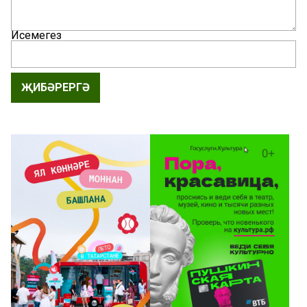
Исемегез
ҖИБӘРЕРГӘ