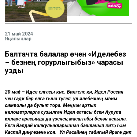
21 май 2024
Яңалыклар
Балтачта балалар өчен «Иделебез
– безнең горурлыгыбыз» чарасы
узды
20 май – Идел елгасы көне. Билгеле ки, Идел Россия
өчен гади бер елга гына түгел, ул илебезнең мөһим
символы да булып тора. Меңнән артык
километрларга сузылган Идел елгасы бөтен Аурупа
илләре арасында да үзенең масштабы белән аерыла.
Елга Валдай калкулыкларыннан башланып китә һәм
Каспий диңгезенә коя. Ул Рәсәйнең табигый йөрәге дип