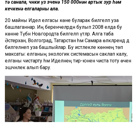
тә санала, чөнки үз эченә 150 000нән артык зур һәм
кечкенә елгаларны ала.
20 майны Идел елгасы көне буларак билгеләп уза
башлаганнар. Иң беренчеләрдән булып 2008 елда бу
көнне Түбән Новгородта билгеләп үтәләр. Алга таба
Әстерхан, Волгоград, Татарстан һәм Самара өлкәләрендә дә
билгеләнеп уза башлыйлар. Бу истәлекле көннең төп
максаты: елганың экологик системасын саклап калу,
елганы чистарту һәм Иделнең тирә-юнен чиста тоту өчен
эшчәнлек алып бару.