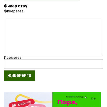
Фикер өстәү
Фикерегез
Исемегез
ҖИБӘРЕРГӘ