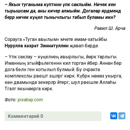
– Якын туганыма күптәннән үпкә саклыйм. Ничек кенә
тырышсам да, аны кичерә алмыйм. Догалар ярдәмендә
берәр ничек күңел тынычлыгы табып буламы икән?
Равилә Ш. Арча
Сорауга «Туган авылым» мәчете имам-хатыйбы
Нурулла хәзрәт Зиннәтуллин
җавап бирде.
– Үпкә саклау – күңелнең авырлыгы, йөрәк тарлыгы.
Иманның зәгыйфьлегеннән килә торган әйбер. Аннан бер
дога белән генә котылып булмый. Бу очракта
комплекслы рәвештә эшләргә кирәк. Күбрәк намаз укырга,
көн дәвамында зекерләр әйтергә, шул рәвешле Аллаһы
Тәгаләгә якынаерга кирәк.
Фото:
pixabay.com
Комментарий 0