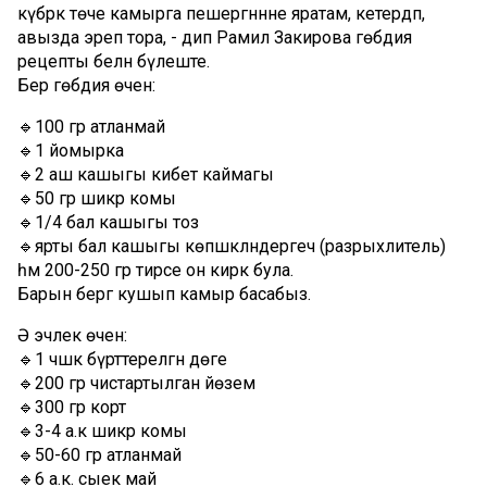
күбрәк төче камырга пешергәннне яратам, кетердәп,
авызда эреп тора, - дип Рамилә Закирова гөбәдия
рецепты белән бүлеште.
Бер гөбәдия өчен:
🔹100 гр атланмай
🔹1 йомырка
🔹2 аш кашыгы кибет каймагы
🔹50 гр шикәр комы
🔹1/4 бал кашыгы тоз
🔹ярты бал кашыгы көпшәкләндергеч (разрыхлитель)
һәм 200-250 гр тирәсе он кирәк була.
Барын бергә кушып камыр басабыз.
Ә эчлек өчен:
🔹1 чәшкә бүрттерелгән дөге
🔹200 гр чистартылган йөзем
🔹300 гр корт
🔹3-4 а.к шикәр комы
🔹50-60 гр атланмай
🔹6 а.к. сыек май