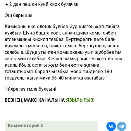
🔹2 данә пешкән күкәй кирәк булачак.
Эш барышы:
Камырны ике өлешкә бүләбез. Зур кисәген җәеп, табага
куябыз. Шуңа башта корт, аннан шикәр комы сибеп,
атланмайны кискәләп тезәбез. Бүрттерелгән дөге белән
йөземне, тәменчә тоз, шикәр комын бергә кушып, өстенә
салабыз. Шуңа угычтан йомырканы уып җибәрәбез һәм
сыек май салабыз. Кечкенә камыр кисәген җәеп, иң өскә
каплыйбыз, астагы җәем белән өстәге җәемне
тоташтырып, бөреп чыгабыз. Әзер гөбәдияне 180
градуслы кызу мичкә 35-40 минутка озатабыз.
Чәйләрегез тәмле булсын!
БЕЗНЕҢ МАКС КАНАЛЫНА
ЯЗЫЛЫГЫЗ
!
Комментарий 0