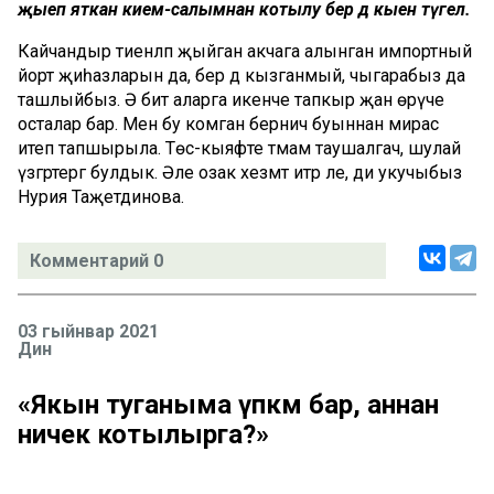
җыеп яткан кием-салымнан котылу бер дә кыен түгел.
Кайчандыр тиенләп җыйган акчага алынган импортный
йорт җиһазларын да, бер дә кызганмый, чыгарабыз да
ташлыйбыз. Ә бит аларга икенче тапкыр җан өрүче
осталар бар. Менә бу комган берничә буыннан мирас
итеп тапшырыла. Төс-кыяфәте тәмам таушалгач, шулай
үзгәртергә булдык. Әле озак хезмәт итәр әле, ди укучыбыз
Нурия Таҗетдинова.
Комментарий 0
03 гыйнвар 2021
Дин
«Якын туганыма үпкәм бар, аннан
ничек котылырга?»