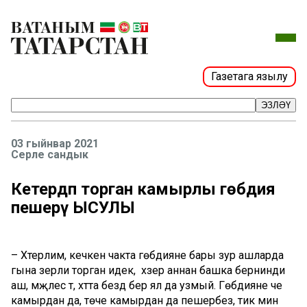
Газетага язылу
ЭЗЛӘҮ
03 гыйнвар 2021
Серле сандык
Кетердәп торган камырлы гөбәдия
пешерү ЫСУЛЫ
– Хәтерлим, кечкенә чакта гөбәдияне бары зур ашларда
гына әзерли торган идек, ә хәзер аннан башка бернинди
аш, мәҗлес тә, хәтта бездә бер ял да узмый. Гөбәдияне әче
камырдан да, төче камырдан да пешерәбез, тик мин