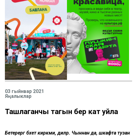
03 гыйнвар 2021
Яңалыклар
Ташлаганчы тагын бер кат уйла
Бетерергә бәхет кирәкми, диләр. Чыннан да, шкафта тузан