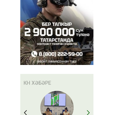
ханәсендә
КӨН ХӘБӘРЕ