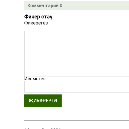
Комментарий 0
Фикер өстәү
Фикерегез
Исемегез
ҖИБӘРЕРГӘ