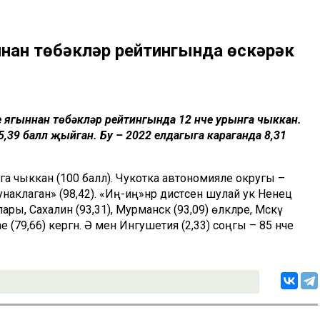
нан төбәкләр рейтингында өскәрәк
е ягыннан төбәкләр рейтингында 12 нче урынга чыккан.
,39 балл җыйган. Бу – 2022 елдагыга караганда 8,31
а чыккан (100 балл). Чукотка автономияле округы –
наклаган» (98,42). «Иң-иң»нәр дистәсенә шулай ук Ненец
ры, Сахалин (93,31), Мурманск (93,09) өлкәләре, Мәскәү
е (79,66) кергән. Ә менә Ингушетия (2,33) соңгы – 85 нче