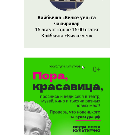
Кайбычка «Кичке уен»га
чакыралар
15 август көнне 15.00 сәгатьтә
Кайбычта «Кичке уен»
республика фестивале
узачак. Анда республиканың
Апас, Буа, Арча, Кукмара
кебек унлап районыннан һәм
күрше Чувашия, Мари Эл
республикаларыннан иҗат
коллективлары катнаша.