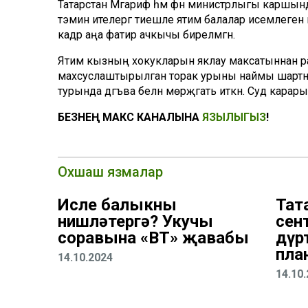
Татарстан Мәгариф һәм фән министрлыгы каршын
тәэмин ителергә тиешле ятим балалар исемлегенә 
кадәр аңа фатир ачкычы бирелмәгән.
Ятим кызның хокукларын яклау максатыннан ра
махсуслаштырылган торак урыны наймы шартнамә
турында дәгъва белән мөрәҗәгать иткән. Суд кара
БЕЗНЕҢ МАКС КАНАЛЫНА
ЯЗЫЛЫГЫЗ
!
Охшаш язмалар
Исле балыкны
Тат
нишләтергә? Укучы
сен
соравына «ВТ» җавабы
дүр
пла
14.10.2024
14.10