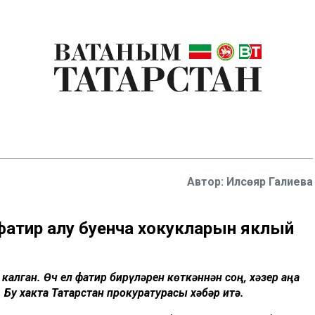
Илсөяр Галиева
фатир алу буенча хокукларын яклый
калган. Өч ел фатир бирүләрен көткәннән соң, хәзер аңа
 Бу хакта Татарстан прокуратурасы хәбәр итә.