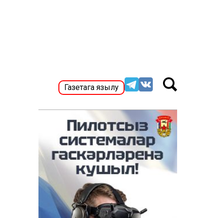
Газетага язылу