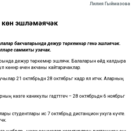
Лилия Гыймазова
ч көн эшләмәячәк
лалар бакчаларында дежур төркемнәр генә эшләячәк.
илләре саммиты узачак.
арында дежур төркемнәр эшләячәк. Балаларын өйдә калдыра
п, ул көннәр өчен акчаны кайтарачаклар.
учылар 21 октябрьдән 28 октябрьгә кадәр ял итәчәк. Аларның
ың көзге каникулы гадәттәгечә – 28 октябрьдән 6 ноябрьгә
ары студентлары исә 7 октябрьдә дистанцион укуга күчте.
әк.