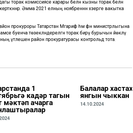
дагы торак комиссиясе карары белән кызны торак белән
керткәннәр. Әмма 2021 елның ноябреннән хәзерге вакытка
йон прокуроры Татарстан Мәгариф һәм фән министрлыгына
се буенча төзекләндерелгән торак бирү бурычын йөкләү
рының үтәлешен район прокуратурасы контрольдә тота.
арстанда 1
Балалар хаста
тябрьгә кадәр тагын
янгын чыккан
т мәктәп ачарга
14.10.2024
нлаштыралар
.2024