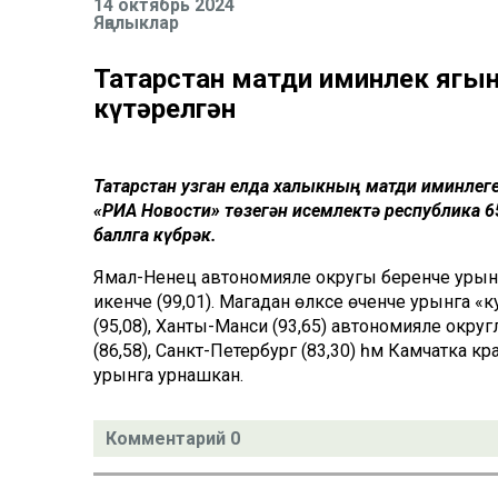
14 октябрь 2024
Яңалыклар
Татарстан матди иминлек ягын
күтәрелгән
Татарстан узган елда халыкның матди иминлег
«РИА Новости» төзегән исемлектә республика 65
баллга күбрәк.
Ямал-Ненец автономияле округы беренче урынг
икенче (99,01). Магадан өлкәсе өченче урынга «ку
(95,08), Ханты-Манси (93,65) автономияле округла
(86,58), Санкт-Петербург (83,30) һәм Камчатка кра
урынга урнашкан.
Комментарий 0