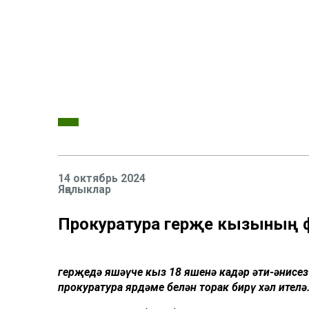
14 октябрь 2024
Яңалыклар
Прокуратура Әгерҗе кызының 
Әгерҗедә яшәүче кыз 18 яшенә кадәр әти-әнисез 
прокуратура ярдәме белән торак бирү хәл ителә.