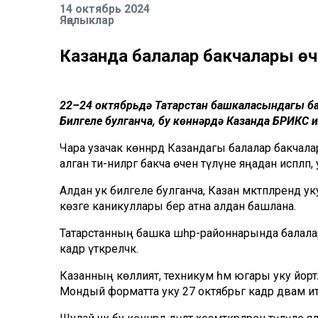
14 октябрь 2024
Яңалыклар
Казанда балалар бакчалары ө
22–24 октябрьдә Татарстан башкаласындагы ба
Билгеле булганча, бу көннәрдә Казанда БРИКС 
Чара узачак көннәрдә Казандагы балалар бакчал
алган әти-әниләргә бакча өчен түләүне яңадан исәплә
Алдан ук билгеле булганча, Казан мәктәпләрендә ук
көзге каникуллары бер атна алдан башлана.
Татарстанның башка шәһәр-районнарында балаларн
кадәр үткәреләчәк.
Казанның көллият, техникум һәм югары уку йортл
Мондый форматта уку 27 октябрьгә кадәр дәвам итәч