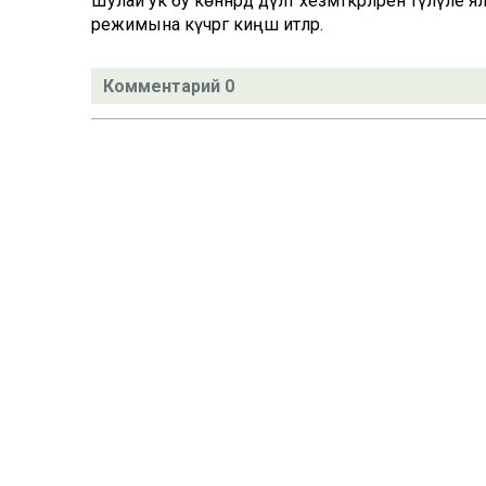
Шулай ук бу көннәрдә дәүләт хезмәткәрләрен түләүле 
режимына күчәргә киңәш итәләр.
Комментарий 0
Татар телендә чыга торган иҗтимагый-сәяси газета.
Гамәлгә куючылар:
ТАТАРСТАН РЕСПУБЛИКАСЫ МИНИСТРЛАР КАБИНЕТЫ АППАР
ТАТАРСТАН РЕСПУБЛИКАСЫ ДӘҮЛӘТ СОВЕТЫ АППАРАТЫ.
Баш мөхәррир ФАЗУЛЛИН ИЛНАЗ ФАИС УЛЫ.
Газета Элемтә, мәгълүмати технологияләр һәм массакүләм коммун