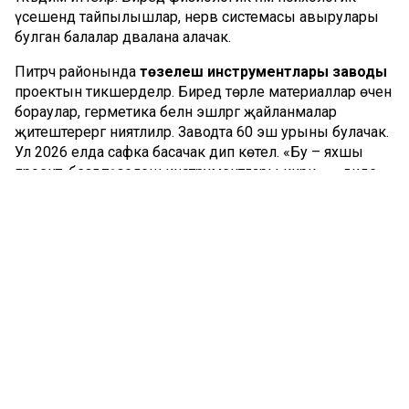
үсешендә тайпылышлар, нерв системасы авырулары
булган балалар дәвалана алачак.
Питрәч районында
төзелеш инструментлары заводы
проектын тикшерделәр. Биредә төрле материаллар өчен
бораулар, герметика белән эшләргә җайланмалар
җитештерергә ниятлиләр. Заводта 60 эш урыны булачак.
Ул 2026 елда сафка басачак дип көтелә. «Бу – яхшы
проект, безгә төзелеш инструментлары кирәк», – диде
Рөстәм Миңнеханов.
Арада иң зур инвестиция проектын «Ядран-Ойл»
компаниясе тәкъдим итте. 2025 елда оешма «Иделне
савыктыру» илкүләм экология проекты кысасында
Казанның Отары һәм Победилово бистәләре тирәсендәге
ләм кырларын рекультивацияләү эшен төгәлләячәк. Алга
таба биредә яр буен төзекләндереп, иҗтимагый киңлек
булдырмакчылар.
«Зур Идел» мега-паркы
67
миллиард сумга бәяләнә. Биредә эшлекле конгресс-үзәк,
күңел ачу паркы, кунакханә һәм апартаментлар, төрле
спорт мәйданчыклары төзү күздә тотыла. «Бик зур