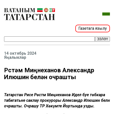
Газетага язылу
ЭЗЛӘҮ
14 октябрь 2024
Яңалыклар
Рөстәм Миңнеханов Александр
Илюшин белән очрашты
Татарстан Рәисе Рөстәм Миңнеханов Идел буе төбәкара
табигатьне саклау прокуроры Александр Илюшин белән
очрашты. Очрашу ТР Хөкүмәте Йортында узды.