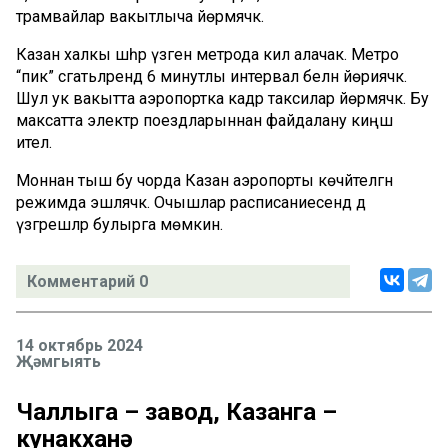
трамвайлар вакытлыча йөрмәячәк.
Казан халкы шәһәр үзәгенә метрода килә алачак. Метро
“пик” сәгатьләрендә 6 минутлы интервал белән йөриячәк.
Шул ук вакытта аэропортка кадәр таксилар йөрмәячәк. Бу
максатта электр поездларыннан файдалану киңәш
ителә.
Моннан тыш бу чорда Казан аэропорты көчәйтелгән
режимда эшләячәк. Очышлар расписаниесендә дә
үзгәрешләр булырга мөмкин.
Комментарий 0
14 октябрь 2024
Җәмгыять
Чаллыга – завод, Казанга –
кунакханә