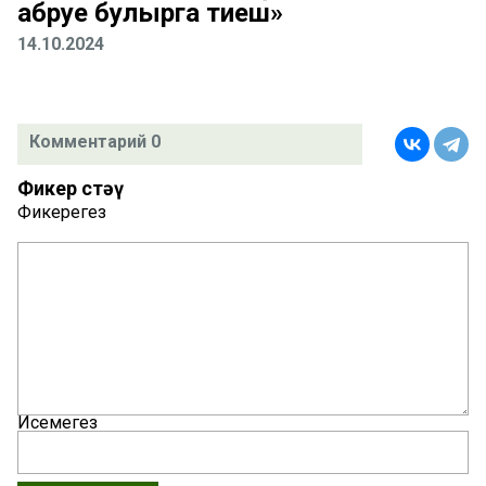
абруе булырга тиеш»
14.10.2024
Комментарий 0
Фикер өстәү
Фикерегез
Исемегез