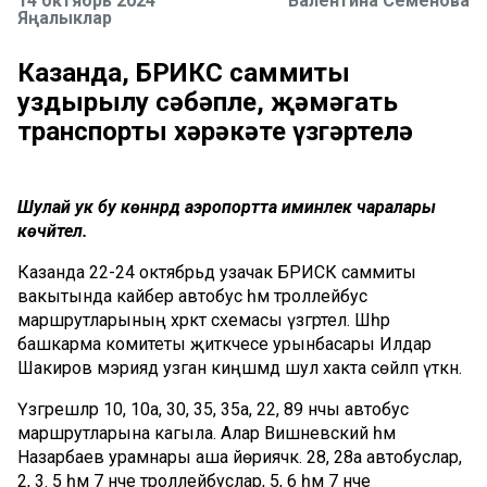
14 октябрь 2024
Валентина Семенова
Яңалыклар
Казанда, БРИКС саммиты
уздырылу сәбәпле, җәмәгать
транспорты хәрәкәте үзгәртелә
Шулай ук бу көннәрдә аэропортта иминлек чаралары
көчәйтелә.
Казанда 22-24 октябрьдә узачак БРИСК саммиты
вакытында кайбер автобус һәм троллейбус
маршрутларының хәрәкәт схемасы үзгәртелә. Шәһәр
башкарма комитеты җитәкчесе урынбасары Илдар
Шакиров мэриядә узган киңәшмәдә шул хакта сөйләп үткән.
Үзгәрешләр 10, 10а, 30, 35, 35а, 22, 89 нчы автобус
маршрутларына кагыла. Алар Вишневский һәм
Назарбаев урамнары аша йөриячәк. 28, 28а автобуслар,
2, 3. 5 һәм 7 нче троллейбуслар, 5, 6 һәм 7 нче