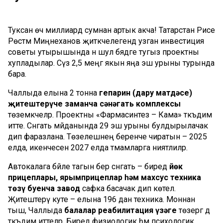
Туксан өч миллиард сумнан артык акча! Татарстан Рәисе
Рөстәм Миңнеханов җитәкчелегендә узган инвестиция
советы утырышында әнә шул бәядәге тугыз проектны
хупладылар. Сүз 2,5 меңгә якын яңа эш урыны турында
бара.
Чаллыда елына 2 тонна
гепарин (дару матдәсе)
җитештерүче заманча сәнәгать комплексы
төземәкчеләр. Проектны «Фармасинтез – Кама» тәкъдим
итте. Сәнәгать мәйданында 29 эш урыны булдырылачак
дип фаразлана. Төзелешнең беренче чиратын – 2025
елда, икенчесен 2027 елда тәмамларга ниятлиләр.
Автокалага бәйле тагын бер сәнәгать – биредә
йөк
прицеплары, ярымприцеплар һәм махсус техника
төзү буенча завод
сафка басачак дип көтелә.
Җитештерү куәте – елына 196 данә техника. Моннан
тыш, Чаллыда
балалар реабилитация үзәге
төзергә дә
тәкъдим иттеләр. Биредә физиологик һәм психологик