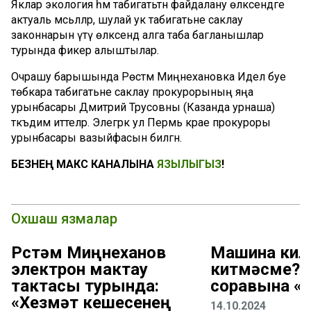
Яклар экология һәм табигатьтән файдалану өлкәсендәге
актуаль мәсьәләләр, шулай ук табигатьне саклау
законнарын үтәү өлкәсендә алга таба багланышлар
турында фикер алыштылар.
Очрашу барышында Рөстәм Миңнехановка Идел буе
төбәкара табигатьне саклау прокурорының яңа
урынбасары Дмитрий Трусовны (Казанда урнаша)
тәкъдим иттеләр. Элегрәк ул Пермь крае прокуроры
урынбасары вазыйфасын биләгән.
БЕЗНЕҢ МАКС КАНАЛЫНА
ЯЗЫЛЫГЫЗ
!
Охшаш язмалар
Рөстәм Миңнеханов
Машина кил
электрон мактау
китмәсме? 
тактасы турында:
соравына «
«Хезмәт кешесенең
14.10.2024