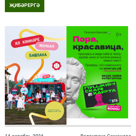
ҖИБӘРЕРГӘ