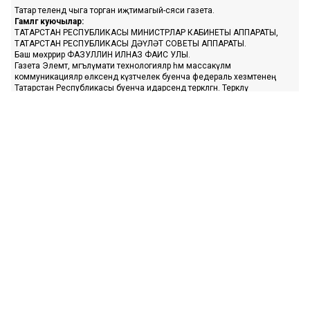
Татар телендә чыга торган иҗтимагый-сәяси газета.
Гамәлгә куючылар:
ТАТАРСТАН РЕСПУБЛИКАСЫ МИНИСТРЛАР КАБИНЕТЫ АППАРАТЫ,
ТАТАРСТАН РЕСПУБЛИКАСЫ ДӘҮЛӘТ СОВЕТЫ АППАРАТЫ.
Баш мөхәррир ФАЗУЛЛИН ИЛНАЗ ФАИС УЛЫ.
Газета Элемтә, мәгълүмати технологияләр һәм массакүләм
коммуникацияләр өлкәсендә күзәтчелек буенча федераль хезмәтенең
Татарстан Республикасы буенча идарәсендә теркәлгән. Теркәлү
таныклыгы: ПИ № ТУ16-01758, 23.08.2023.
«Ватаным Татарстан» газетасы сайтыннан материалларны
файдаланган очракта гиперссылка күрсәтү мәҗбүри.
Әлеге ресурста 16+ категорияләренә кергән мәгълүмат булырга
мөмкин.
Без cookie-файллар кулланабыз. «Ватаным Татарстан» сайтына
кергәндә сез әлеге белдерүгә, шәхси мәгълүматларны эшкәртүгә, Шәхси
мәгълүматлар турындагы сәясәткә һәм Конфиденциальлек сәясәте нигезендә
cookie файлларын куллануга ризалашасыз.
«Ватаным Татарстан» турында белешмә
Редакция
Реклама
Адрес: 420066, Казан ш., Декабристлар ур., 2 й.
Элемтә: 8 917 927-00-40, 222-09-70, www.vatantat.ru info@vatantat.ru
Реклама: vtreklama@mail.ru