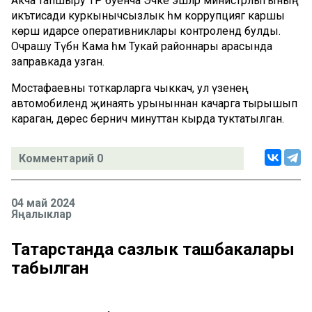
Акча тапшыру ТР буенча Эчке эшләр министрлыгының
икътисади куркынычсызлык һәм коррупциягә каршы
көрәш идарәсе оперативниклары контролендә булды.
Очрашу Түбән Кама һәм Тукай районнары арасында
заправкада узган.
Мостафаевны тоткарларга чыккач, ул үзенең
автомобилендә җинаять урыныннан качарга тырышып
караган, дөрес берничә минуттан кырда туктатылган.
Комментарий 0
04 май 2024
Яңалыклар
Татарстанда сазлык ташбакалары
табылган