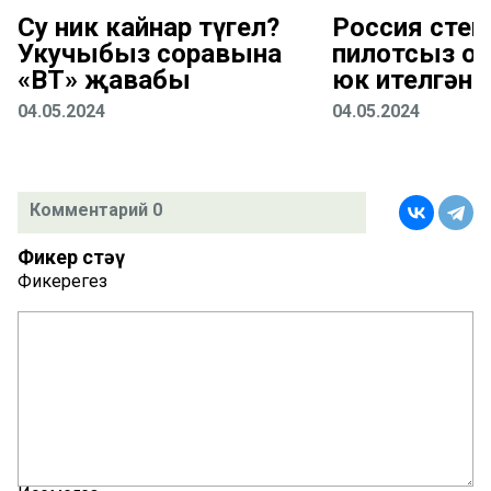
Су ник кайнар түгел?
Россия өстен
Укучыбыз соравына
пилотсыз оч
«ВТ» җавабы
юк ителгән
04.05.2024
04.05.2024
Комментарий 0
Фикер өстәү
Фикерегез