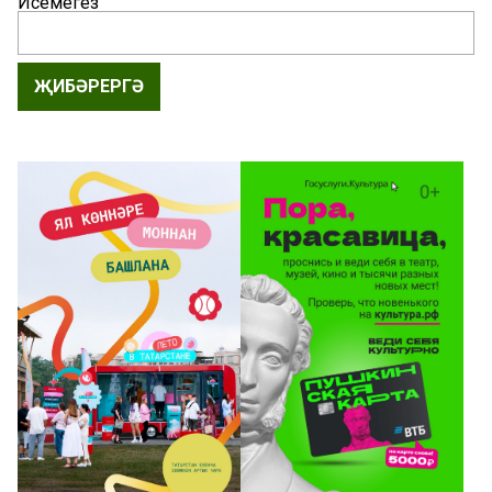
Исемегез
ҖИБӘРЕРГӘ