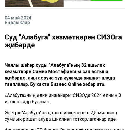
04 май 2024
Яңалыклар
Суд "Алабуга" хезмәткәрен СИЗОга
җибәрде
Чаллы шәһәр суды "Алабуга"ның 32 яшьлек
хезмәткәре Самир Мостафаевны сак астына
җибәрде, аны аеруча зур күләмдә ришвәт алуда
гаеплиләр. Бу хакта Бизнес Online хәбәр итә.
«Алабуга»ның өлкән инженеры СИЗОда 2024 елның 3
июленә кадәр булачак.
Элегрәк "Алабуга"ның өлкән инженерын 2,5 миллион
сумлык ришвәт алуда шикләнеп тоткарлаганнар иде.