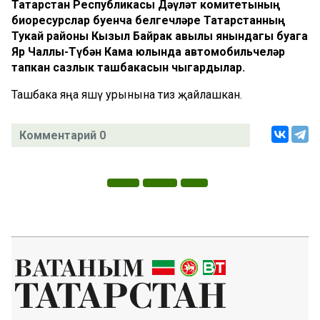
Татарстан Республикасы Дәүләт комитетының
биоресурслар буенча белгечләре Татарстанның
Тукай районы Кызыл Байрак авылы янындагы буага
Яр Чаллы-Түбән Кама юлында автомобильчеләр
тапкан сазлык ташбакасын чыгардылар.
Ташбака яңа яшәү урынына тиз җайлашкан.
Комментарий 0