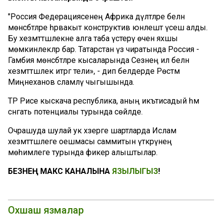
"Россия Федерациясенең Африка дәүләтләре белән
мөнәсәбәтләре һәрвакыт конструктив юнәлештә үсеш алды.
Бу хезмәттәшлекне алга таба үстерү өчен яхшы
мөмкинлекләр бар. Татарстан үз чиратында Россия -
Гамбия мөнәсәбәтләре кысаларында Сезнең ил белән
хезмәттәшлек итәргә тели», - дип белдерде Рөстәм
Миңнеханов сәламләү чыгышында.
ТР Рәисе кыскача республика, аның икътисадый һәм
сәнәгать потенциалы турында сөйләде.
Очрашуда шулай ук хәзерге шартларда Ислам
хезмәттәшлеге оешмасы саммитын үткәрүнең
мөһимлеге турында фикер алыштылар.
БЕЗНЕҢ МАКС КАНАЛЫНА
ЯЗЫЛЫГЫЗ
!
Охшаш язмалар