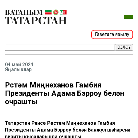
Газетага язылу
ЭЗЛӘҮ
04 май 2024
Яңалыклар
Рөстәм Миңнеханов Гамбия
Президенты Адама Бэрроу белән
очрашты
Татарстан Рәисе Рөстәм Миңнеханов Гамбия
Президенты Адама Бэрроу белән Банжул шәһәренә
визиты кысаларында очрашты.