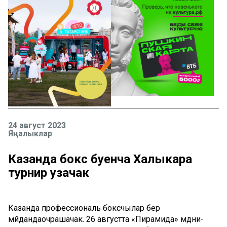
24 август 2023
Яңалыклар
Казанда бокс буенча Халыкара
турнир узачак
Казанда
профессиональ
боксчылар
бер
мәйданда
очрашачак
.
2
6
август
та
«Пирамида»
мәдәни-