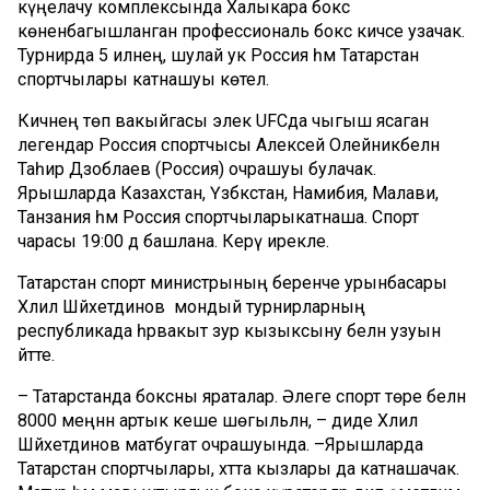
күңел
ачу
комплексында
Халыкара
бокс
көненә
багышланган
профессиональ
бокс
кичәсе
узачак
.
Т
урнирда
5
илнең
,
шулай
ук
Россия
һәм
Татарстан
спортчылар
ы
катнашуы
көтелә
.
Кичәнең төп вакыйгасы
элек
UFCда
чыгыш ясаган
легендар
Россия
спортчысы
Алексей
Олейник
белән
Таһир
Дзоблаев
(Россия)
очрашуы булачак.
Ярышларда
Казахста
н, Үзбәкстан,
Намибия
,
Малави
,
Танзания
һәм Россия
спортчы
лары
катнаша.
Спорт
чарасы
19:00 дә
башлана
. Керү ирекле.
Татарстан спорт
министрының беренче урынбасары
Хәлил
Шәйхетдинов
м
ондый турнирларның
республикада һәрвакыт
зур кызыксыну белән узуын
әйтте.
–
Татарстанда боксны яраталар.
Әлеге спорт төре белән
8000 м
еңнән артык кеше шөгыльләнә
, – диде
Хәлил
Шәйхетдинов
матбугат очрашуында.
–
Ярышларда
Татарстан
спортчыл
ары
, хәтта кызлары да
катнашачак.