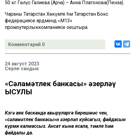
50 кг
Гөлүсә
Галиева
(Арча) –
Анна
Платонова
(Пенза)
.
Чараны
Татарстан Хөкүмәте һәм Татарстан Бокс
федерациясе ярдәмендә
«М13»
промоутерлык
компаниясе оештыра.
Комментарий 0
24 август 2023
Серле сандык
«Сәламәтлек банкасы» әзерләү
ЫСУЛЫ
Көзгә аяк басканда авыруларга бирешмәс өчен,
«сәламәтлек банкасы»н әзерләп куйсагыз, файдасын
күрми калмассыз. Ансат кына ясала, тәмле һәм
файдалы да.