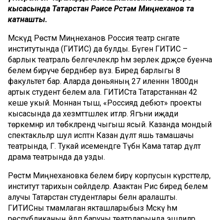
кысасында
Татарстан Рәисе Рөстәм Миңнеханов та
катнашты.
Мәскәүдә
Рөстәм Миңнеханов Россия теа
тр сәнгате
институтында (ГИТИС) да булды.
Бүген ГИТИС
–
барлык театраль
белгечлекләр
һәм әзерлек дәрәҗәсе буенча
белем бирүче бердәнбер вуз. Биредә барлыгы 8
факультет бар. Аларда дөньяның 27 иленнән 1800дән
артык студент белем ала.
ГИТИСта
Татарстаннан 42
кеше
укый
. Моннан тыш,
«
Россиядә дебют
»
проекты
кысасынд
а да хезмәттәшлек итәләр. Ягъни
иҗади
төркемнәр ил төбәкләрендә чыгыш ясый. Казанда
мондый
спектакльләр шул исәптән
Казан дәүләт яшь тамашачы
театрында, Г.
Тукай исемендәге Түбән Кама татар дәүләт
драма театрында
да узды.
Рөстәм
Миңнехановка
белем бирү корпусын күрсәттеләр,
институт тарихын сөйләделәр. Азактан
Рәис биредә белем
алучы Т
атарстан студентлары белән аралашты.
ГИТИСны
тәмамлаган якташларыбыз
Мәскәү һәм
республиканың әйдәп баручы театрларында эшлиләр.