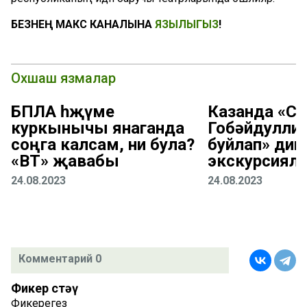
БЕЗНЕҢ МАКС КАНАЛЫНА
ЯЗЫЛЫГЫЗ
!
Охшаш язмалар
БПЛА һөҗүме
Казанда «С
куркынычы янаганда
Гобәйдуллин
соңга калсам, ни була?
буйлап» дип
«ВТ» җавабы
экскурсиялә
24.08.2023
24.08.2023
Комментарий 0
Фикер өстәү
Фикерегез