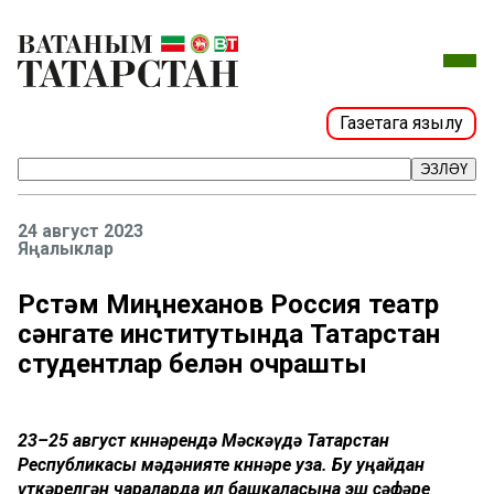
Газетага язылу
ЭЗЛӘҮ
24 август 2023
Яңалыклар
Рөстәм Миңнеханов Россия театр
сәнгате институтында Татарстан
студентлар белән очрашты
23–25 август көннәрендә Мәскәүдә Татарстан
Республикасы мәдәнияте көннәре уза.
Бу уңайдан
үткәрелгән чараларда
ил башкаласына
эш сәфәре