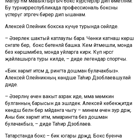
Матур һәм мавыктыргыч бокс күрсәтерләр
дип өметләнәм.
Бу
турнир
республикада профессиональ бокс
ны
үст
ерүгә этәргеч бирер
дип ышанам.
Алексей
Олейник
бокска күчүе турында
сөйләде.
–
Әзерлек шактый катлаулы бара. Чөнки катнаш
көрәш
сәнгате
бер, ә бокс бөтенләй башка.
Кем әйтмешли,
м
онда
без
көрәшмиб
ез, монда уйларга кирәк. Күп нәрсәгә
җайлашырга
туры килде
,
–
диде
легендар
спортчы
.
«
Бик хөрмәт итсәм дә, р
ингта
дошман булачакбыз
»
.
Алексей
Олейникның
көндәше
Таһир
Дзоблаев
шулай
диде.
–
Ә
зерләнү
өчен вакыт аз
рак
иде, әмма мөмк
ин
булганның барысын да эшләдек. Алексей кебек
җитди
көндәш белән
бер мәйданга чыгу – минем өчен зур
дәрәҗә
.
Аны
бик хөрмәт
итәм, әмма
рингта
без
дошман
булачакбыз,
–
диде
Таһир
Дзоблаев
.
Татарстан
да
бокс
–
бик
югары
дәрәҗәдә
.
Бокс буенча