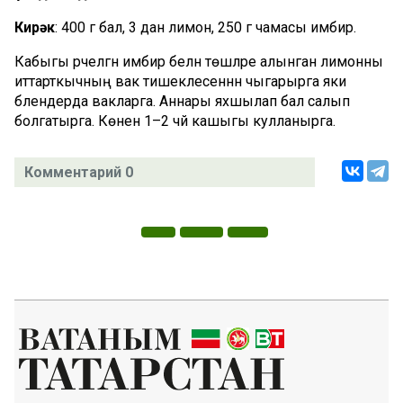
Кирәк
: 400 г бал, 3 данә лимон, 250 г чамасы имбир.
Кабыгы әрчелгән имбир белән төшләре алынган лимонны
иттарткычның вак тишеклесеннән чыгарырга яки
блендерда вакларга. Аннары яхшылап бал салып
болгатырга. Көненә 1–2 чәй кашыгы кулланырга.
Комментарий 0