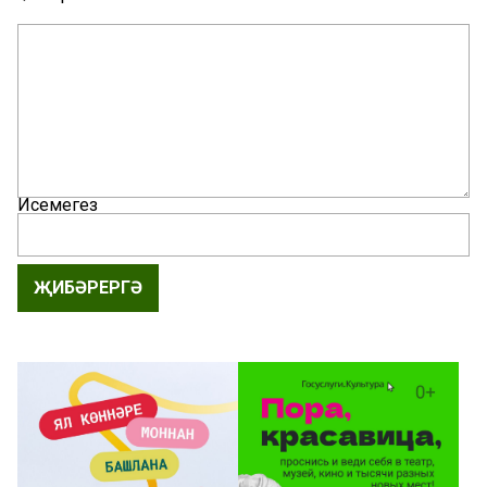
Исемегез
ҖИБӘРЕРГӘ