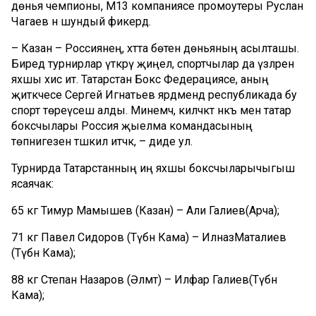
дөнья чемпионы, М13 компаниясе
промоутеры
Руслан
Чагаев
әнә шундый фикердә.
–
Казан –
Россиянең, хәтта бөтен дөньяның
асылташы
.
Биредә
турнирлар үткәрү
җиңел,
спортчылар
да
үзләрен
яхшы хис итә.
Татарстан Бокс
Федерациясе
,
аның
җитәкчесе
Сергей Игнатьев
ярдәмендә
республикада
бу
спорт
төре
үсеш
алды
.
Минемчә
,
киләчәктә
нәкъ
менә
татар
боксчылары
Россия
җыелма
командасының
төп
нигезен
тәшкил
итәчәк
,
–
диде
ул.
Т
урнирда Тат
арстанның иң яхшы
боксчы
лары
чыгыш
ясаячак:
65 кг Тимур
Мамышев
(Казан) – Али
Галиев
(Арча)
;
71
кг
Павел
Сидоров
(
Түбән
Кама) –
Илназ
Маталиев
(
Түбән
Кама)
;
88 кг
Степан
Назаров
(
Әлмәт
) –
Илфар
Галиев
(
Түбән
Кама)
;