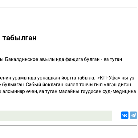
е табылган
ң Бакалдинское авылында фаҗига булган - яңа туган
Ленин урамында урнашкан йортта табыла. «КП-Уфа» ның үз
е булмаган. Сабый йоклаган килеп тончыгып үлгән дигән
ә алсыннар өчен, яңа туган малайның гәүдәсен суд-медицина