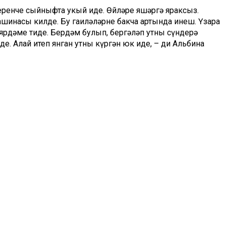
еренче сыйныфта укый иде. Өйләре яшәргә яраксыз.
шинасы килде. Бу гаиләләрнең бакча артында инеш. Үзара
ярдәме тиде. Бердәм булып, бергәләп утны сүндерә
нде. Алай итеп янган утны күргән юк иде, – ди Альбина
и әйтә алмыйлар. Әмма Хисмәтуллиннар гаиләсенә ярдәм
 башлаган.
 яшәп торыр өчен әбиләренең өйләре бар. Әмма ни
нчә, бу гаиләгә ярдәм итсәк иде, – ди ул.
 Шәйхетдинова исемендәге Саклык банкы картасы номеры:
н номерына беркетелгән 89083428096.
Гөлгенә Шиһапова