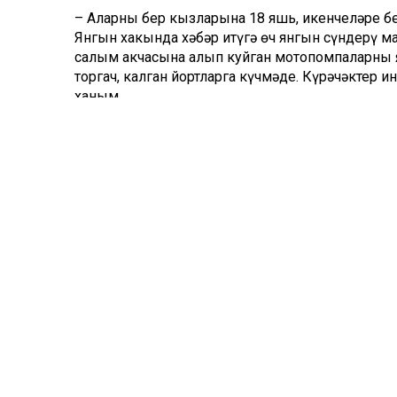
– Аларның бер кызларына 18 яшь, икенчеләре б
Янгын хакында хәбәр итүгә өч янгын сүндерү ма
салым акчасына алып куйган мотопомпаларның 
торгач, калган йортларга күчмәде. Күрәчәктер и
ханым.
Әлегә нинди ярдәм булыр, ут каян чыккан берн
итәр өчен интернетта туганнары Алинә акча җыя
– Бернәрсәсез калдылар бит. Дөрес, вакытлыча
киемнәре, ни ашарга ризыклары юк. Кулдан килгә
Булышырга теләүчеләр өчен Алинә Рәдис кызы
5469 6200 1945 8791 әлеге карта шушы телефо
Комментарий 0