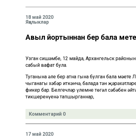
18 май 2020
Яңалыклар
Авыл йортыннан бер бала мәет
Узган сишәмбе, 12 майда, Архангельск районыны
сабый вафат була.
Туганына әле бер атна гына булган бала мәете 
чыганагы хәбәр иткәнчә, балада тән җәрәхәтләр
фикер бар. Белгечләр үлемнең төгәл сәбәбен әйт
тикшеренүенә тапшырганнар,
Комментарий 0
17 май 2020