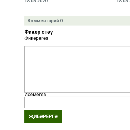
18.05.2020
18.05
Комментарий 0
Фикер өстәү
Фикерегез
Исемегез
ҖИБӘРЕРГӘ