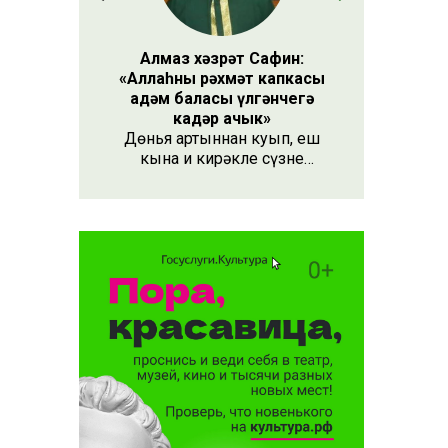
Алмаз хәзрәт Сафин:
«Аллаһның рәхмәт капкасы
адәм баласы үлгәнчегә
кадәр ачык»
Дөнья артыннан куып, еш
кына иң кирәкле сүзне
әйтергә онытабыз. «Рәхмәт»
сүзе бу. Әлеге сүзне күршең
яки дустыңа гына түгел,
Аллаһы Тәгаләгә дә әйтү
тиешле, чөнки кеше бөтен
яшәеше, барлыгы белән Аңа
бурычлы.