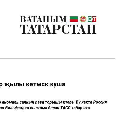
р җылы көтмәскә куша
ә аномаль салкын һава торышы көтелә. Бу хакта Россия
ан Вильфандка сылтама белән ТАСС хәбәр итә.