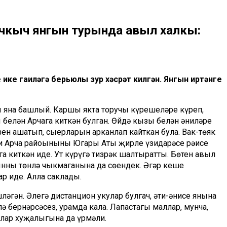
оточкыч янгын турында авыл халкы:
ке гаиләгә берьюлы зур хәсрәт килгән. Янгын иртәнге
 яна башлый. Каршы якта торучы күрешеләре күреп,
ы белән Арчага киткән булган. Өйдә кызы белән әниләре
зен ашатып, сыерларын арканлап кайткан була. Вак-төяк
йли Арча райоынының Югары Аты җирле үзидарәсе рәисе
 киткән иде. Ут күрүгә тизрәк шалтыратты. Бөтен авыл
нның төнлә чыкмаганына да сөендек. Әгәр кеше
ар иде. Алла саклады.
гән. Әлегә дистанцион укулар булгач, әти-әнисе янына
лә бернәрсәсез, урамда кала. Лапастагы маллар, мунча,
лар хуҗалыгына да үрмәли.