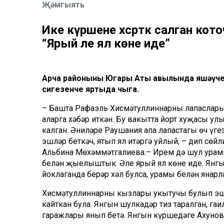
Җәмгыять
Ике күршене хәсрәткә салган к
“Ярый әле ял көне иде”
Арча районының Югары Аты авылында яшәүче и
сигезенче яртыда чыга.
– Башта Рафаэль Хисмәтуллиннарның лапаслары
аларга хәбәр иткән. Бу вакытта йорт хуҗасы ул
калган. Әниләре Раушания апа лапастагы өч үге
эшләр беткәч, ятып ял итәргә уйлый, – дип сө
Альбина Мөхәммәтгалиева.– Ирем дә шул урамга
белән җыелыштык. Әле ярый ял көне иде. Янгы
йоклаганда берәр хәл булса, урамы белән янарл
Хисмәтуллиннарның кызлары укытучы булып эшлә
кайткан була. Янгын шулкадәр тиз таралган, гаи
гаражлары янып бетә. Янгын күршедәге Ахунов