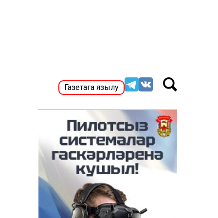
Газетага язылу