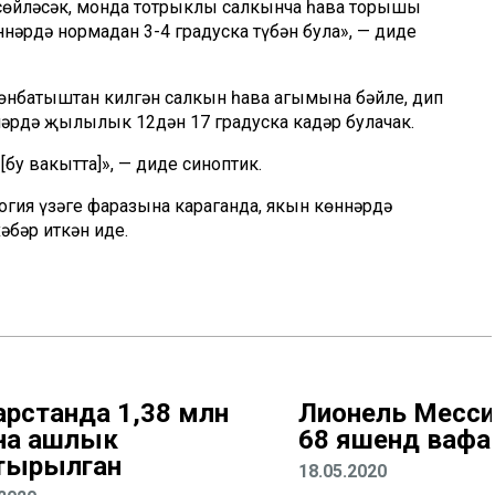
а сөйләсәк, монда тотрыклы салкынча һава торышы
нәрдә нормадан 3-4 градуска түбән була», — диде
өнбатыштан килгән салкын һава агымына бәйле, дип
ьләрдә җылылык 12дән 17 градуска кадәр булачак.
бу вакытта]», — диде синоптик.
гия үзәге фаразына караганда, якын көннәрдә
бәр иткән иде.
арстанда 1,38 млн
Лионель Месси
на ашлык
68 яшендә вафа
тырылган
18.05.2020