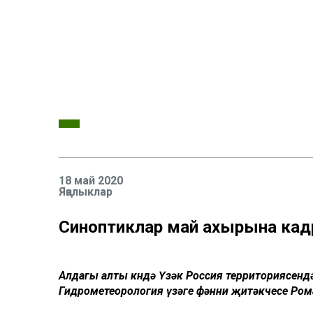
18 май 2020
Яңалыклар
Синоптиклар май ахырына кадә
Алдагы алты көндә Үзәк Россия территориясенд
Гидрометеорология үзәге фәнни җитәкчесе Ром