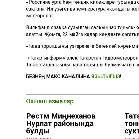
«Россиянең урта һәм төньяк киңлекләре турынд
саклана. Ил үзәгендә температура якындагы көн
метеоролог.
Вильфанд озакка сузылган салкыннар төньяк-к
аңлатты. Җомга, 22 майга кадәр көндезге сәгат
«Һава торышының үзгәрәчәге бөтенләй күренми [
«Татар-информ» элек Татарстан Гидрометеороло
Татарстанда җылы һава торышы булмаячагын хә
БЕЗНЕҢ МАКС КАНАЛЫНА
ЯЗЫЛЫГЫЗ
!
Охшаш язмалар
Рөстәм Миңнеханов
Тат
Нурлат районында
тон
булды
сук