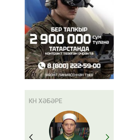
КӨН ХӘБӘРЕ
ның әтисе
т булган