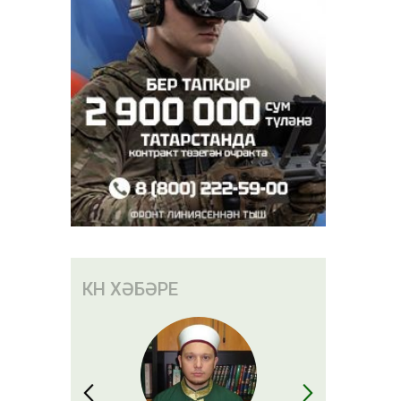
иның
дә вафат
КӨН ХӘБӘРЕ