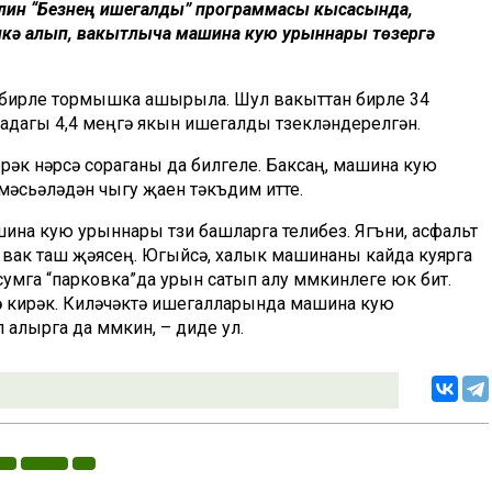
лин “Безнең ишегалды” программасы кысасында,
пкә алып, вакытлыча машина кую урыннары төзергә
н бирле тормышка ашырыла. Шул вакыттан бирле 34
дагы 4,4 меңгә якын ишегалды төзекләндерелгән.
рәк нәрсә сораганы да билгеле. Баксаң, машина кую
мәсьәләдән чыгу җаен тәкъдим итте.
на кую урыннары төзи башларга телибез. Ягъни, асфальт
ә вак таш җәясең. Югыйсә, халык машинаны кайда куярга
умга “парковка”да урын сатып алу мөмкинлеге юк бит.
ә кирәк. Киләчәктә ишегалларында машина кую
лырга да мөмкин, – диде ул.