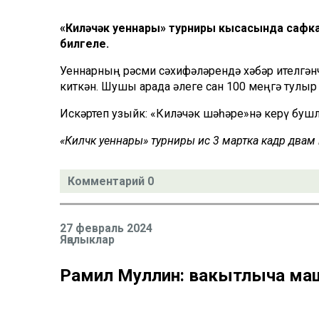
«Киләчәк уеннары» турниры кысасында сафка
билгеле.
Уеннарның рәсми сәхифәләрендә хәбәр ителгән
киткән. Шушы арада әлеге сан 100 меңгә тулыр
Искәртеп узыйк: «Киләчәк шәһәре»нә керү бушла
«Киләчәк уеннары» турниры исә 3 мартка кадәр дәвам и
Комментарий 0
27 февраль 2024
Яңалыклар
Рамил Муллин: вакытлыча маш