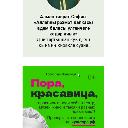
Алмаз хәзрәт Сафин:
«Аллаһның рәхмәт капкасы
адәм баласы үлгәнчегә
кадәр ачык»
Дөнья артыннан куып, еш
кына иң кирәкле сүзне
әйтергә онытабыз. «Рәхмәт»
сүзе бу. Әлеге сүзне күршең
яки дустыңа гына түгел,
Аллаһы Тәгаләгә дә әйтү
тиешле, чөнки кеше бөтен
яшәеше, барлыгы белән Аңа
бурычлы.