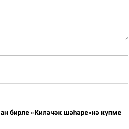
ан бирле «Киләчәк шәһәре»нә күпме