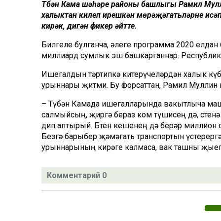
Түбән Кама шәһәре районы башлыгы Рамил Мул
халыктан килеп ирешкән мөрәҗәгатьләрне исә
кирәк, дигән фикер әйтте.
Билгеле булганча, әлеге программа 2020 елда
миллиард сумлык эш башкарганнар. Республика
Ишегалдын тәртипкә китерүчеләрдән халык күб
урыннары җитми. Бу форсаттан, Рамил Муллин 
– Түбән Камада ишегалларында вакытлыча маши
салмыйсың, җиргә бераз ком түшисең дә, өстен
дип аптырый. Бөтен кешенең дә берәр миллион с
Безгә барыбер җәмәгать транспортын үстерерг
урыннарының кирәге калмаса, вак ташны җыеп а
Комментарий 0