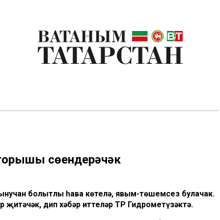
 торышы сөендерәчәк
шынучан болытлы һава көтелә, явым-төшемсез булачак.
р җитәчәк, дип хәбәр иттеләр ТР Гидрометүзәктә.