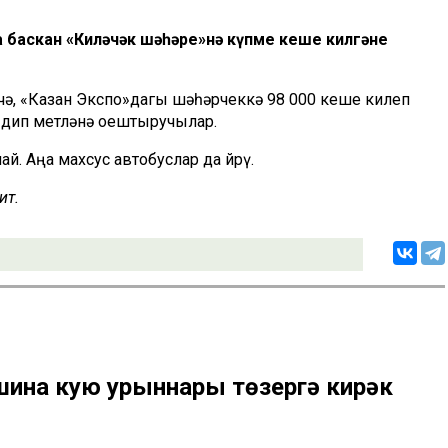
 баскан «Киләчәк шәһәре»нә күпме кеше килгәне
чә, «Казан Экспо»дагы шәһәрчеккә 98 000 кеше килеп
 дип өметләнә оештыручылар.
й. Аңа махсус автобуслар да йөрү.
тә.
ина кую урыннары төзергә кирәк