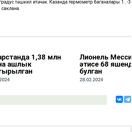
 градус тәшкил итәчәк. Казанда термометр баганалары 1...-3
 саклана.
арстанда 1,38 млн
Лионель Месс
на ашлык
әтисе 68 яшен
тырылган
булган
.2024
28.02.2024