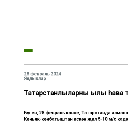
28 февраль 2024
Яңалыклар
Татарстанлыларны җылы һава
Бүген, 28 февраль көнне, Татарстанда алма
Көньяк-көнбатыштан искән җил 5-10 м/с кадә