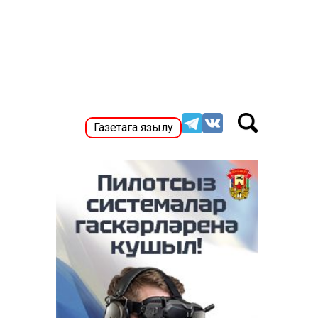
Газетага язылу