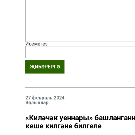
Исемегез
ҖИБӘРЕРГӘ
27 февраль 2024
Яңалыклар
«Киләчәк уеннары» башланганн
кеше килгәне билгеле