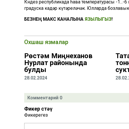
Көндез республикада һава температурасы -1...-6
градуска кадәр күтәреләчәк. Юлларда бозлавык
БЕЗНЕҢ МАКС КАНАЛЫНА
ЯЗЫЛЫГЫЗ
!
Охшаш язмалар
Рөстәм Миңнеханов
Тат
Нурлат районында
тон
булды
сук
28.02.2024
28.02
Комментарий 0
Фикер өстәү
Фикерегез