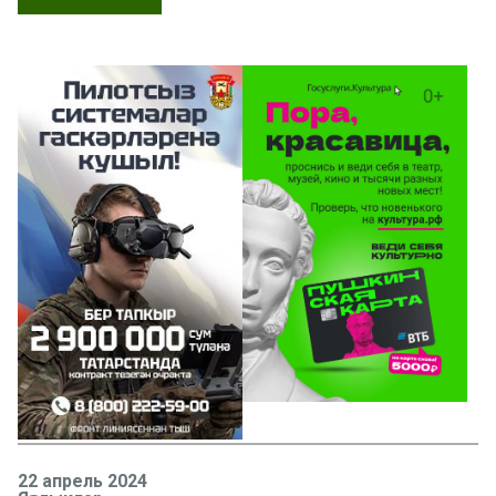
22 апрель 2024