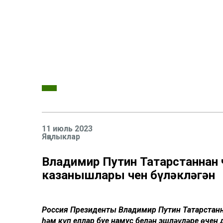
11 июль 2023
Яңалыклар
Владимир Путин Татарстаннан 
казанышлары өчен бүләкләгән
Россия Президенты Владимир Путин Татарстанн
һәм күп еллар буе намус белән эшләүләре өчен 