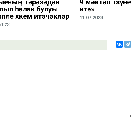
ыеның тәрәзәдән
9 мәктәп төзүн
лып һәлак булуы
итә»
әпле хөкем итәчәкләр
11.07.2023
.2023