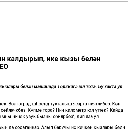
н калдырып, ике кызы белән
ДЕО
кызлары белән машинада Төркиягә юл тота. Бу хакта ул
ек. Волгоград шәһәрендә тукталыш ясарга ниятлибез. Көн
өйләячәкбез. Күпме тора? Ничә километр юл үттек? Кайда
ымны ничек узуыбызны сөйләрбез", дип яза ул.
вын да сораганнар. Алып баручы исә кечкенә кызлары белән