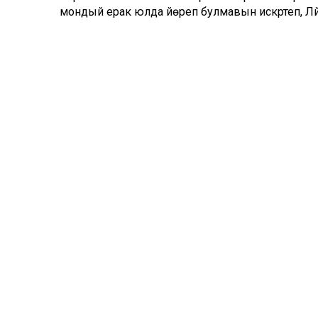
мондый ерак юлда йөреп булмавын искәртеп, Ләйс