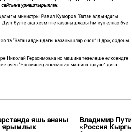
и сайтына урнаштырылган.
хуҗалыгы министры Равил Кузюров “Ватан алдындагы
 Дәүләт бүләге аңа хезмәттәге казанышлары һәм күп еллар буе
ев та “Ватан алдындагы казанышлар өчен” II дәрәҗә ордены
ре Николай Герасимовка исә машина төзелеше өлкәсендәге
әве өчен “Россиянең атказанган машина төзүче” дигән
арстанда яшь ананы
Владимир Пути
 ярымлык
«Россия Кырг