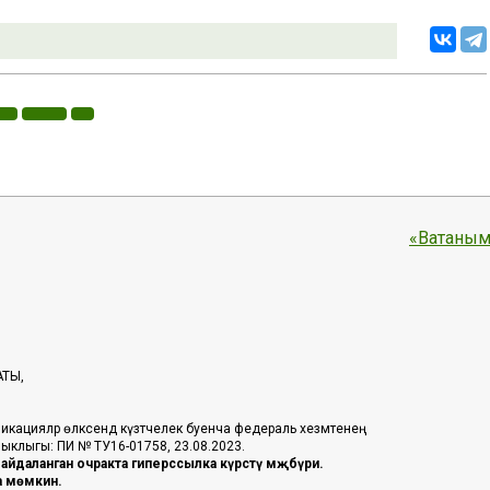
«Ватаным
АТЫ,
икацияләр өлкәсендә күзәтчелек буенча федераль хезмәтенең
таныклыгы: ПИ № ТУ16-01758, 23.08.2023.
йдаланган очракта гиперссылка күрсәтү мәҗбүри.
га мөмкин.