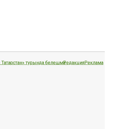
 Татарстан» турында белешмә
Редакция
Реклама