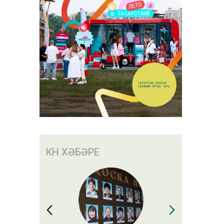
КӨН ХӘБӘРЕ
н:
ызстанда