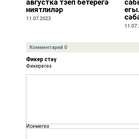
августка төзеп бетерегә
саб
ниятлиләр
егы
сәб
11.07.2023
11.07
Комментарий 0
Фикер өстәү
Фикерегез
Исемегез