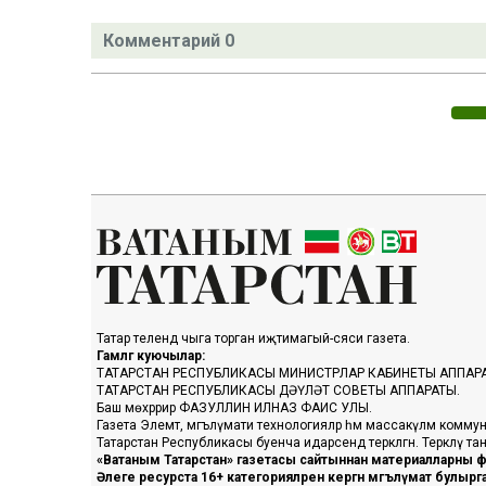
Комментарий 0
Татар телендә чыга торган иҗтимагый-сәяси газета.
Гамәлгә куючылар:
ТАТАРСТАН РЕСПУБЛИКАСЫ МИНИСТРЛАР КАБИНЕТЫ АППАР
ТАТАРСТАН РЕСПУБЛИКАСЫ ДӘҮЛӘТ СОВЕТЫ АППАРАТЫ.
Баш мөхәррир ФАЗУЛЛИН ИЛНАЗ ФАИС УЛЫ.
Газета Элемтә, мәгълүмати технологияләр һәм массакүләм коммун
Татарстан Республикасы буенча идарәсендә теркәлгән. Теркәлү 
«Ватаным Татарстан» газетасы сайтыннан материалларны фа
Әлеге ресурста 16+ категорияләренә кергән мәгълүмат булыр