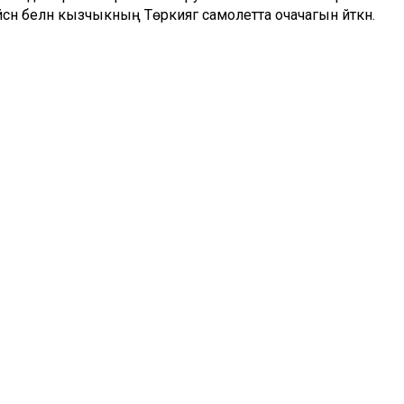
ән белән кызчыкның Төркиягә самолетта очачагын әйткән.