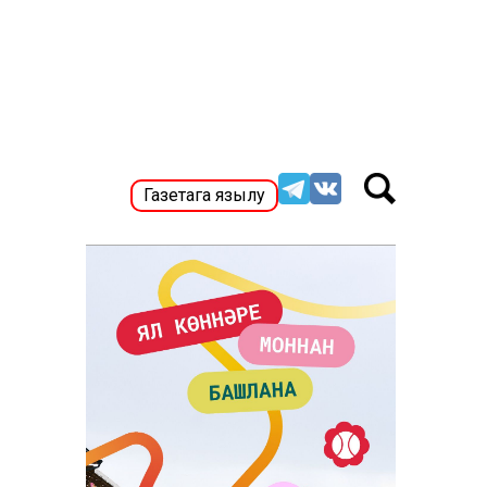
Газетага язылу