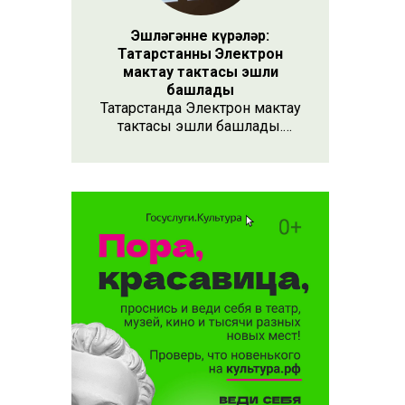
е дәвам
Эшләгәнне күрәләр:
Татарстанның Электрон
мактау тактасы эшли
башлады
Татарстанда Электрон мактау
тактасы эшли башлады.
Хезмәтенә күрә хөрмәт
күрсәтүнең заманча алымы
бу. Анда 15 меңнән артык
кеше турында мәгълүмат
тупланган. Исемлекне ел
саен яңартып торачаклар.
Лаеклыларга исә махсус
таныклык та бирәчәкләр.