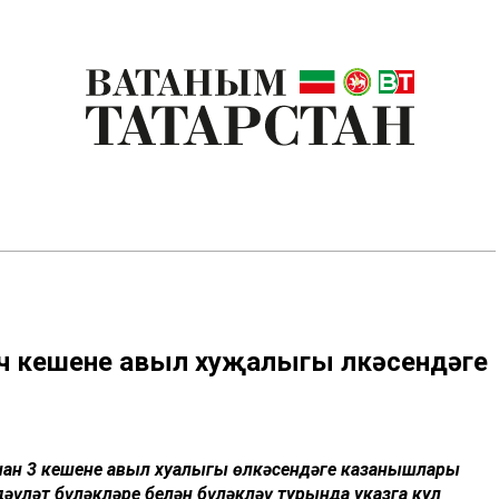
өч кешене авыл хуҗалыгы өлкәсендәге
ан 3 кешене авыл хуҗалыгы өлкәсендәге казанышлары
дәүләт бүләкләре белән бүләкләү турында указга кул