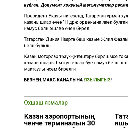
куйган. Документ хокукый мәгълүматлар рәсм
Президент Указы нигезендә, Татарстан урман 
казанышлар өчен” II дәрәҗә орденына лаек булган.
намус белән эшләве өчен бирелә.
Татарстан Диния Нәзарәте баш казые Җәлил Фазлы
белән бүләкләнә.
Казан моторлар төзү-җитештерү берләшмәсе тока
казанышлары һәм күп еллар буе намус белән эшл
мактаулы исем бирелгән.
БЕЗНЕҢ МАКС КАНАЛЫНА
ЯЗЫЛЫГЫЗ
!
Охшаш язмалар
Казан аэропортының
Тат
өченче терминалын 30
яшь