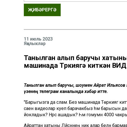
ҖИБӘРЕРГӘ
11 июль 2023
Яңалыклар
Танылган алып баручы хатыны
машинада Төркиягә киткән ВИ
Танылган алып баручы, шоумен Айрат Ильясов 
үзенең телеграм каналында хәбәр итте.
"Барыгызга да сәлам. Без машинада Төркиягә китт
саен видеолар куеп барачакбыз һәм барысын да с
йокладык? Нәрсә ашадык? Һәм гомумән 4000 чакр
Айраттан хатыны Ләйсәннең ник алар белән барма