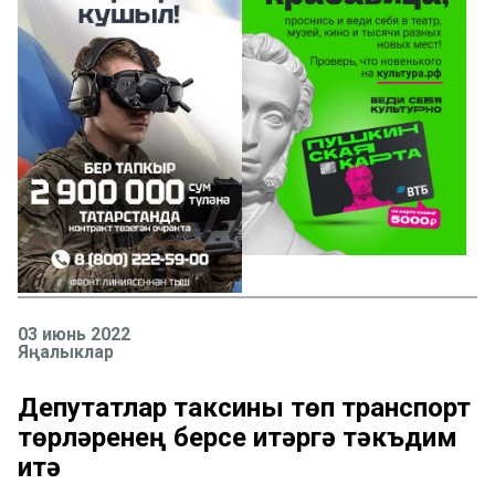
03 июнь 2022
Яңалыклар
Депутатлар таксины төп транспорт
төрләренең берсе итәргә тәкъдим
итә