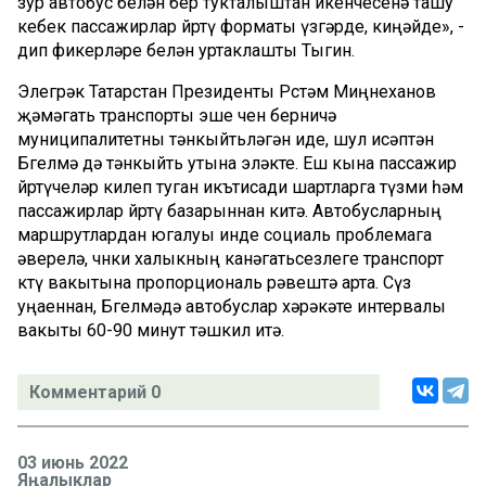
зур автобус белән бер тукталыштан икенчесенә ташу
кебек пассажирлар йөртү форматы үзгәрде, киңәйде», -
дип фикерләре белән уртаклашты Тыгин.
Элегрәк Татарстан Президенты Рөстәм Миңнеханов
җәмәгать транспорты эше өчен берничә
муниципалитетны тәнкыйтьләгән иде, шул исәптән
Бөгелмә дә тәнкыйть утына эләкте. Еш кына пассажир
йөртүчеләр килеп туган икътисади шартларга түзми һәм
пассажирлар йөртү базарыннан китә. Автобусларның
маршрутлардан югалуы инде социаль проблемага
әверелә, чөнки халыкның канәгатьсезлеге транспорт
көтү вакытына пропорциональ рәвештә арта. Сүз
уңаеннан, Бөгелмәдә автобуслар хәрәкәте интервалы
вакыты 60-90 минут тәшкил итә.
Комментарий 0
03 июнь 2022
Яңалыклар