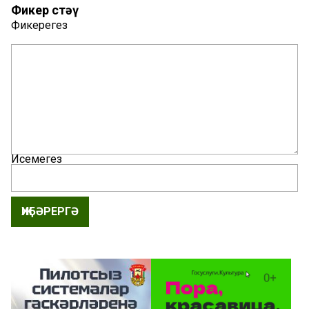
Фикер өстәү
Фикерегез
Исемегез
ҖИБӘРЕРГӘ