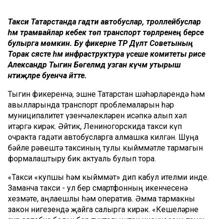
Такси Татарстанда гадәти автобуслар, троллейбуслар
һәм трамвайлар кебек төп транспорт төрләренең берсе
булырга мөмкин. Бу фикерне ТР Дәүләт Советының
Торак сәясәте һәм инфраструктура үсеше комитеты рәисе
Александр Тыгин Бөгелмәдә узган күчмә утырыш
нәтиҗәләре буенча әйтте.
Тыгин фикеренчә, эшне Татарстан шәһәрләрендә һәм
авылларында транспорт проблемаларын һәр
муниципалитет үзенчәлекләрен исәпкә алып хәл
итәргә кирәк. Әйтик, Лениногорскида такси күп
очракта гадәти автобусларга алмашка килгән. Шуңа
бәйле рәвештә таксиның тулы кыйммәтле тармагын
формалаштыру бик актуаль булып тора.
«Такси «купшы һәм кыйммәт» дип кабул ителми инде.
Заманча такси - ул бер смартфонның икенчесенә
хезмәте, аңлаешлы һәм оператив. Әмма тармакны
закон нигезендә җайга салырга кирәк. «Кешеләрне