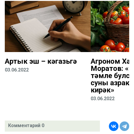
Артык эш – кәгазьгә
Агроном Хә
Моратов: «
03.06.2022
тәмле булсы
суны азрак 
кирәк»
03.06.2022
Комментарий 0