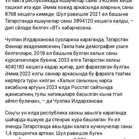
Ул чакта республикада яшәүчеләр саны 3902888 кеше
тәшкил итә иде. Әмма ковид аркасында аларның саны
8768 кешегә кимеде. Шул рәвешле 2021 ел башына
Татарстанда яшәүчеләр саны 3894120 кешегә калды, –
дип сөйләде белгеч «ВТ» хәбәрчесенә.
Чулпан Илдарханова сүзләренә караганда, Татарстан
Фәннәр академиясенең Гаилә һәм демография үзәге
белгечләре, 2018 ел башына булган халык саны
күрсәткечләре буенча, 2033 елга Татарстан халкы
4040183 кешегә кадәр җитәр, дип фаразлаган булган.
Әмма 2022 елгы саннар аркасында бу фаразга төзәтмә
кертергә туры килгән. «Халык санының нәрсә
хисабына артуын 2023 елда Росстат сайтында
җанисәпнең тулы нәтиҗәләре басылгач кына төгәл
әйтеп булачак», – ди Чулпан Илдарханова.
Соңгы ун елда республика халкы авылга караганда
шәһәрдә яшәүне дә өстенрәк күрә башлаган. Ун ел
эчендә Татарстанда авылдан калага күченүчеләр саны
1,4 процентка арткан. Шул рәвешле бүген