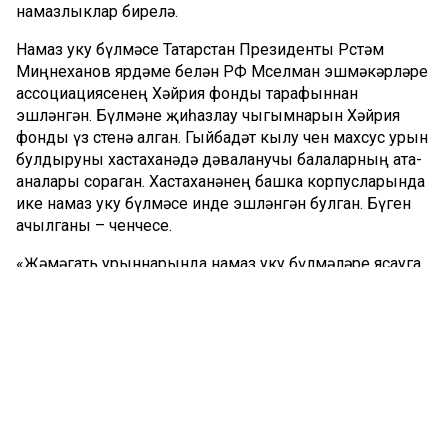
намазлыклар бирелә.
Намаз уку бүлмәсе Татарстан Президенты Рөстәм
Миңнеханов ярдәме белән РФ Мөселман эшмәкәрләре
ассоциациясенең Хәйрия фонды тарафыннан
эшләнгән. Бүлмәне җиһазлау чыгымнарын Хәйрия
фонды үз өстенә алган. Гыйбадәт кылу өчен махсус урын
булдыруны хастаханәдә дәваланучы балаларның ата-
аналары сораган. Хастаханәнең башка корпусларында
ике намаз уку бүлмәсе инде эшләнгән булган. Бүген
ачылганы – өченчесе.
«Җәмәгать урыннарында намаз уку бүлмәләре ясауга
Президентыбыз Рөстәм Миңнеханов этәргеч биреп
җибәрде. Барыбызның тырышлык белән хәләл
тормыш рәвеше алып бару буенча алга барабыз. Бу
эштә ярдәм итә алучыларга һәрвакыт рәхмәтле
булырга кирәк», - диде Камил хәзрәт Сәмигуллин.
Татарстан сәламәтлек саклау министрының беренче
урынбасары Альмир Абашев республика