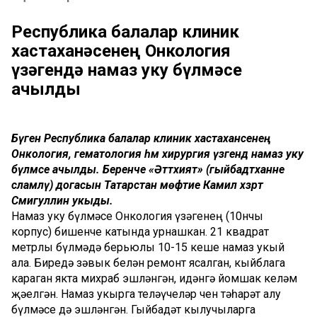
Республика балалар клиник
хастаханәсенең Онкология
үзәгендә намаз уку бүлмәсе
ачылды
Бүген Республика балалар клиник хастаханәсенең
Онкология, гематология һәм хирургия үзәгендә намаз уку
бүлмәсе ачылды. Беренче «Әттәхият» (гыйбадәтханәне
сәламләү) догасын Татарстан мөфтие Камил хәзрәт
Сәмигуллин укыды.
Намаз уку бүлмәсе Онкология үзәгенең (10нчы
корпус) бишенче катында урнашкан. 21 квадрат
метрлы бүлмәдә берьюлы 10-15 кеше намаз укый
ала. Биредә зәвык белән ремонт ясалган, кыйблага
караган якта михраб эшләнгән, идәнгә йомшак келәм
җәелгән. Намаз укырга теләүчеләр өчен тәһарәт алу
бүлмәсе дә эшләнгән. Гыйбадәт кылучыларга