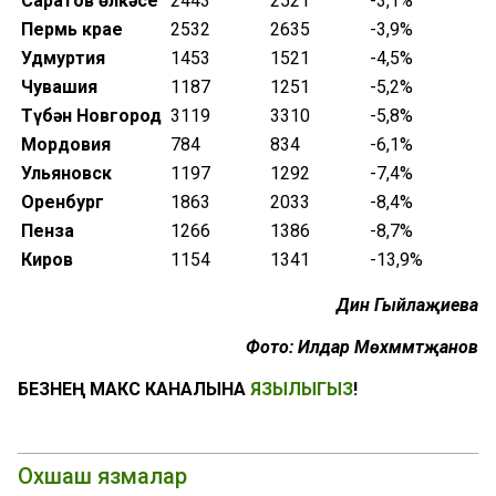
Саратов өлкәсе
2443
2521
-3,1%
Перм
ь крае
2532
2635
-3,9%
Удмуртия
1453
1521
-4,5%
Чувашия
1187
1251
-5,2%
Түбән Новгород
3119
3310
-5,8%
Мордовия
784
834
-6,1%
Ул
ь
яновск
1197
1292
-7,4%
Оренбург
1863
2033
-8,4%
Пенза
1266
1386
-8,7%
Киров
1154
1341
-13,9%
Динә Гыйлаҗиева
Фото: Илдар Мөхәммәтҗанов
БЕЗНЕҢ МАКС КАНАЛЫНА
ЯЗЫЛЫГЫЗ
!
Охшаш язмалар