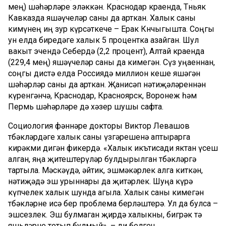
мең) шәһәрләре эләккән. Краснодар краенда, Төньяк
Кавказда яшәүчеләр саны да арткан. Халык саны
кимүнең иң зур күрсәткече – Ерак Көнчыгышта. Соңгы
ун елда биредәге халык 5 процентка азайган. Шул
вакыт эчендә Себердә (2,2 процент), Алтай краенда
(229,4 мең) яшәүчеләр саны да кимегән. Сүз уңаеннан,
соңгы дистә елда Россиядә миллион кеше яшәгән
шәһәрләр саны да арткан. Җанисәп нәтиҗәләреннән
күренгәнчә, Краснодар, Красноярск, Воронеж һәм
Пермь шәһәрләре дә хәзер шушы сафта.
Социология фәннәре докторы Виктор Левашов
төбәкләрдәге халык саны үзгәрешенә аптырарга
кирәкми дигән фикердә. «Халык икътисади яктан үсеш
алган, яңа җитештерүләр булдырылган төбәкләргә
тартыла. Мәскәүдә, әйтик, эшмәкәрлек алга киткән,
нәтиҗәдә эш урыннары да җитәрлек. Шуңа күрә
күпчелек халык шунда агыла. Халык саны кимегән
төбәкләрне исә бер проблема берләштерә. Ул да булса –
эшсезлек. Эш булмаган җирдә халыкны, бигрәк тә
яшьләрне тотып булмый», – ди белгеч.