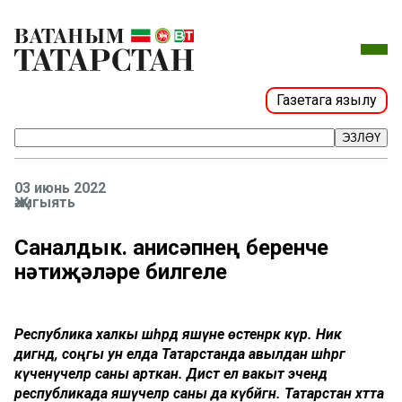
Газетага язылу
ЭЗЛӘҮ
03 июнь 2022
Җәмгыять
Саналдык. Җанисәпнең беренче
нәтиҗәләре билгеле
Республика халкы шәһәрдә яшәүне өстенрәк күрә. Ник
дигәндә, соңгы ун елда Татарстанда авылдан шәһәргә
күченүчеләр саны арткан. Дистә ел вакыт эчендә
республикада яшәүчеләр саны да күбәйгән. Татарстан хәтта