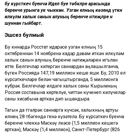
бу күрсәткеч буенча Идел буе төбәкләре арасында
беренче урынга ук чыккан. Узган елның көзендә үткән
илкүләм халык санын алуның беренче нәтиҗәләре әнә
шуннан гыйбарәт.
Эшсез булмый
Бу көннәрдә Росстат идарәсе узган елның 15
октябреннән 14 ноябренә кадәр дәвам иткән илкүләм
халык санын алуның беренче нәтиҗәләрен игълан
итте. Белгечләр китергән саннардан аңлашылганча,
бүген Россиядә 147,19 миллион кеше яши. Бу, 2010 ел
күрсәткечләре белән чагыштырганда, 5 миллионга
күбрәк. Белгечләр илдәге халык саны Кырымның
Россия составына кертелүе, читтән күченеп килүчеләр
саны хисабына арткан дип ышандыра.
Тагын да төгәлрәк саннарга күчсәк, халыкның артуы
илнең 28 төбәгендә генә күзәтелә. Бу күрсәткеч буенча
беренче өчлеккә Мәскәү өлкәсе (1,5 миллион кешегә
арткан), Мәскәү (1,4 миллион), Санкт-Петербург (826