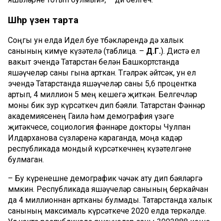
Шәһәр үзенә тарта
Соңгы ун елда Идел буе төбәкләрендә дә халык
санының кимүе күзәтелә (таблица. –
Д.Г.
). Дистә ел
вакыт эчендә Татарстан белән Башкортстанда
яшәүчеләр саны гына арткан. Төгәлрәк әйтсәк, ун ел
эчендә Татарстанда яшәүчеләр саны 5,6 процентка
артып, 4 миллион 5 мең кешегә җиткән. Белгечләр
моны бик зур күрсәткеч дип бәяли. Татарстан Фәннәр
академиясенең Гаилә һәм демография үзәге
җитәкчесе, социология фәннәре докторы Чулпан
Илдарханова сүзләренә караганда, моңа кадәр
республикада мондый күрсәткечнең күзәтелгәне
булмаган.
– Бу күренешне демографик чәчәк ату дип бәяләргә
мөмкин. Республикада яшәүчеләр санының беркайчан
да 4 миллионнан артканы булмады. Татарстанда халык
санының максималь күрсәткече 2020 елда теркәлде.