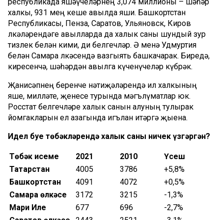
республикада яшәүчеләрнең 3,074 миллионы – шәһәр
халкы, 931 мең кеше авылда яши. Башкортстан
Республикасы, Пенза, Саратов, Ульяновск, Киров
өлкәләрендәге авылларда да халык саны шундый зур
тизлек белән кими, ди белгечләр. Ә менә Удмуртия
белән Самара өлкәсендә вазгыять башкачарак. Биредә,
киресенчә, шәһәрдән авылга күченүчеләр күбрәк.
Җанисәпнең беренче нәтиҗәләрендә ил халкының
яше, милләте, җенесе турында мәгълүматлар юк.
Росстат белгечләре халык санын алуның тулырак
йомгакларын ел азагында игълан итәргә җыена.
Идел буе төбәкләрендә халык саны ничек үзгәргән?
Төбәк исеме
2021
2010
Үсеш
Татарстан
4005
3786
+5,8%
Башкортстан
4091
4072
+0,5%
Самара өлкәсе
3172
3215
-1,3%
Мари Иле
677
696
-2,7%