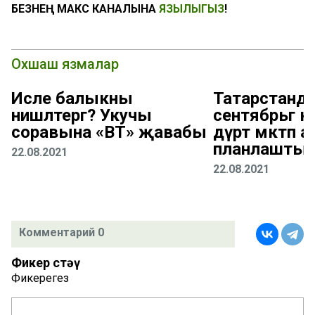
БЕЗНЕҢ МАКС КАНАЛЫНА
ЯЗЫЛЫГЫЗ
!
Охшаш язмалар
Исле балыкны
Татарстанда
нишләтергә? Укучы
сентябрьгә к
соравына «ВТ» җавабы
дүрт мәктәп а
планлаштыр
22.08.2021
22.08.2021
Комментарий 0
Фикер өстәү
Фикерегез