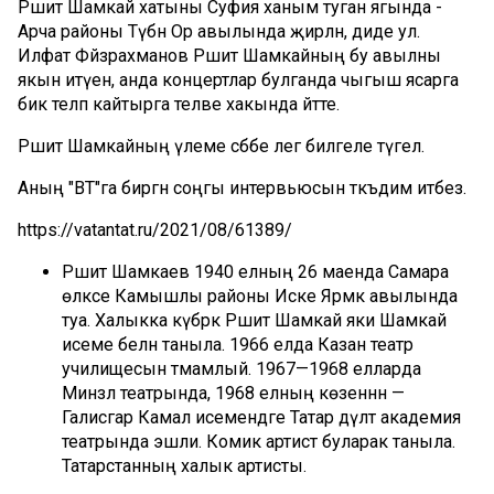
Рәшит Шамкай хатыны Суфия ханым туган ягында -
Арча районы Түбән Ор авылында җирләнә, диде ул.
Илфат Фәйзрахманов Рәшит Шамкайның бу авылны
якын итүен, анда концертлар булганда чыгыш ясарга
бик теләп кайтырга теләве хакында әйтте.
Рәшит Шамкайның үлеме сәбәбе әлегә билгеле түгел.
Аның "ВТ"га биргән соңгы интервьюсын тәкъдим итәбез.
https://vatantat.ru/2021/08/61389/
Рәшит Шамкаев 1940 елның 26 маенда Самара
өлкәсе Камышлы районы Иске Ярмәк авылында
туа. Халыкка күбрәк Рәшит Шамкай яки Шамкай
исеме белән таныла. 1966 елда Казан театр
училищесын тәмамлый. 1967—1968 елларда
Минзәлә театрында, 1968 елның көзеннән —
Галиәсгар Камал исемендәге Татар дәүләт академия
театрында эшли. Комик артист буларак таныла.
Татарстанның халык артисты.