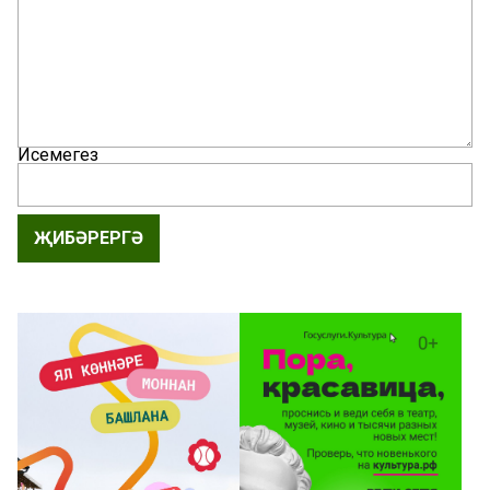
Исемегез
ҖИБӘРЕРГӘ