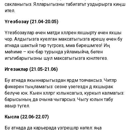
сакланыгыз. Ялларыгызны табигатьтә уздырырга киңәш
ителә.
Үгезбозау (21.04-20.05)
Үгезбозаулар өчен матди хәлләрен яхшырту өчен яхшы
чор. Алдыгызга куелган максатыгызга ирешү өчен бу
атнада шактый тир түгәрсез, әмма бирешмәгез! Иң
мөһиме – юк-бар турында уйламыйча, бөтен
игътибарыгызны шул максатыгызга юнәлтегез.
Игезәкләр (21.05-21.06)
Бу атнада якыннарыгыздан ярдәм тоячаксыз. Читләр
фикерен тыңламагыз: сезне үзегездән дә яхшырак
белүче юк. Кыен хәлләргә юлыксагыз, куркып калмагыз:
барысының да очына чыгарсыз. Чыгу юлын табу
авыр түгел.
Кысла (22.06-22.07)
Бу атнада да карьерада үзгәрешләр көтелә: яңа