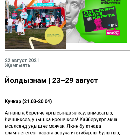
22 август 2021
Җәмгыять
Йолдызнамә | 23–29 август
Кучкар (21.03-20.04)
Атнаның беренче яртысында ялкауланмасагыз,
һичшиксез, уңышка ирешәчәксез! Кайберәүләргә акча
мәсьәләсендә уңыш елмаячак. Ләкин бу атнада
сәламәтлегегезгә карата аеруча игътибарлы булыгыз,