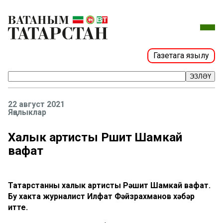
Газетага язылу
ЭЗЛӘҮ
22 август 2021
Яңалыклар
Халык артисты Рәшит Шамкай
вафат
Татарстанның халык артисты Рәшит Шамкай вафат.
Бу хакта журналист Илфат Фәйзрахманов хәбәр
итте.