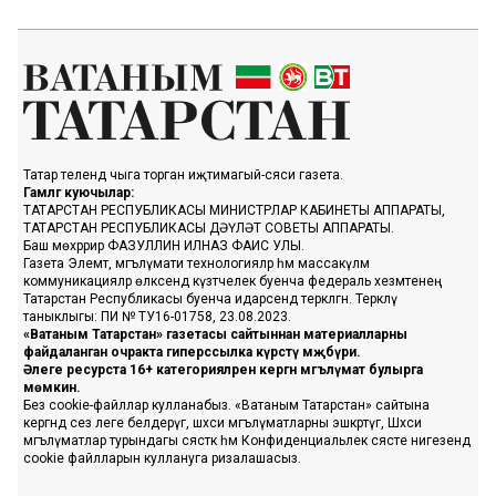
Татар телендә чыга торган иҗтимагый-сәяси газета.
Гамәлгә куючылар:
ТАТАРСТАН РЕСПУБЛИКАСЫ МИНИСТРЛАР КАБИНЕТЫ АППАРАТЫ,
ТАТАРСТАН РЕСПУБЛИКАСЫ ДӘҮЛӘТ СОВЕТЫ АППАРАТЫ.
Баш мөхәррир ФАЗУЛЛИН ИЛНАЗ ФАИС УЛЫ.
Газета Элемтә, мәгълүмати технологияләр һәм массакүләм
коммуникацияләр өлкәсендә күзәтчелек буенча федераль хезмәтенең
Татарстан Республикасы буенча идарәсендә теркәлгән. Теркәлү
таныклыгы: ПИ № ТУ16-01758, 23.08.2023.
«Ватаным Татарстан» газетасы сайтыннан материалларны
файдаланган очракта гиперссылка күрсәтү мәҗбүри.
Әлеге ресурста 16+ категорияләренә кергән мәгълүмат булырга
мөмкин.
Без cookie-файллар кулланабыз. «Ватаным Татарстан» сайтына
кергәндә сез әлеге белдерүгә, шәхси мәгълүматларны эшкәртүгә, Шәхси
мәгълүматлар турындагы сәясәткә һәм Конфиденциальлек сәясәте нигезендә
cookie файлларын куллануга ризалашасыз.