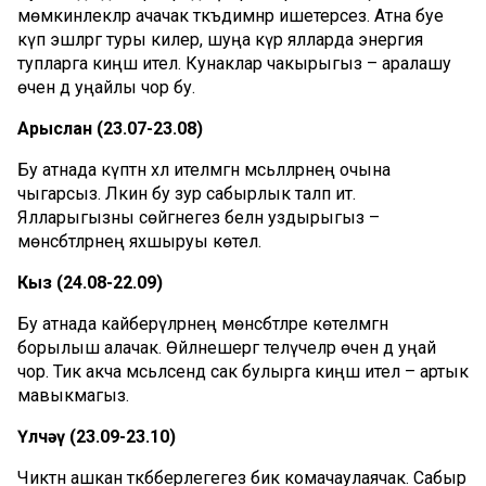
мөмкинлекләр ачачак тәкъдимнәр ишетерсез. Атна буе
күп эшләргә туры килер, шуңа күрә ялларда энергия
тупларга киңәш ителә. Кунаклар чакырыгыз – аралашу
өчен дә уңайлы чор бу.
Арыслан (23.07-23.08)
Бу атнада күптән хәл ителмәгән мәсьәләләрнең очына
чыгарсыз. Ләкин бу зур сабырлык таләп итә.
Ялларыгызны сөйгәнегез белән уздырыгыз –
мөнәсәбәтләрнең яхшыруы көтелә.
Кыз (24.08-22.09)
Бу атнада кайберәүләрнең мөнәсәбәтләре көтелмәгән
борылыш алачак. Өйләнешергә теләүчеләр өчен дә уңай
чор. Тик акча мәсьәләсендә сак булырга киңәш ителә – артык
мавыкмагыз.
Үлчәү (23.09-23.10)
Чиктән ашкан тәкәбберлегегез бик комачаулаячак. Сабыр