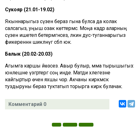
Сукояр (21.01-19.02)
Якыннарыгыз сүзенә бераз гына булса да колак
салсагыз, уңыш озак көттермәс. Моңа кадәр аларның
сүзен ишетеп бетермәгәнсез, ләкин дус-туганнарыгыз
фикереннән шикләнүгә сәбәп юк.
Балык (20.02-20.03)
Агымга каршы йөзәсез. Авыр булыр, әмма тырышыгыз:
юнәлешне үзгәртергә соң инде. Матди хәлегезне
кайгыртыр өчен яхшы чор. Акчаны кирәкмәскә
туздыруны бераз туктатып торырга кирәк булачак.
Комментарий 0