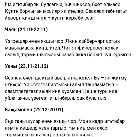
һәм игътибарлы булсагыз, һичшиксез, бәхет елмаер.
Күптән борчыган мәсьәләләр хәл ителер. Озаклап табигатьтә
йөрергә киңәш ителә – күптән кирәк бу сезгә!
Чаян (24.10-22.11)
Үзгәрешләр өчен яхшы чор. Ләкин кайберәүләргә артык
мавыкмаска киңәш ителә. Чит-ят фикерләренә колак
салып, тормышыгызны начар якка борып куя күрмәгез.
Укчы (23.11-21.12)
Сезнең өчен шактый авыр атна көтелә. Бу – ял җитмәү
нәтиҗәсе. Үз өстегезгә артыгын алып ташламагыз –
сәламәтлегегезгә зыян килә күрмәсен. Кеше турында
уйлаганчы, үзегезгә игътибарлырак булыгыз.
Кәҗәмөгез (22.12-20.01)
Яңа танышулар өчен яхшы чор. Моңа кадәр игътибар
итмәгән кешеләр үзенә тартыр. Һәм нәкъ менә алар
тормышыгызга үзгәрешләр алып киләчәк.